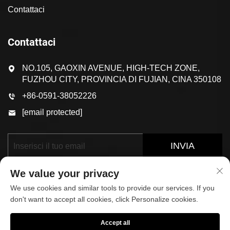
Contattaci
Contattaci
NO.105, GAOXIN AVENUE, HIGH-TECH ZONE,
FUZHOU CITY, PROVINCIA DI FUJIAN, CINA 350108
+86-0591-38052226
[email protected]
INVIA
We value your privacy
We use cookies and similar tools to provide our services. If you
don't want to accept all cookies, click Personalize cookies.
Accept all
Diritti d'autore © 2025 di FUJIAN KOP SPORTS CO.,LTD.