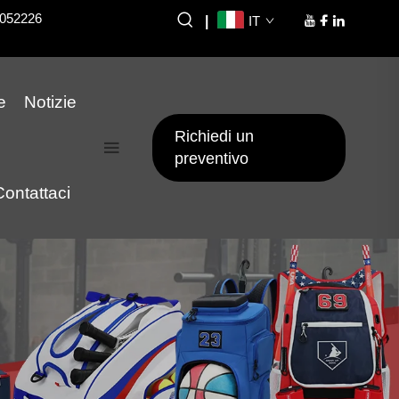
8052226
|
IT
e
Notizie
Richiedi un
preventivo
Contattaci