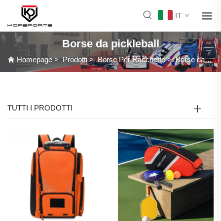
IT
Borse da pickleball
Homepage
>
Prodotti
>
Borse Per Racchette
>
Borse da pickleball
TUTTI I PRODOTTI