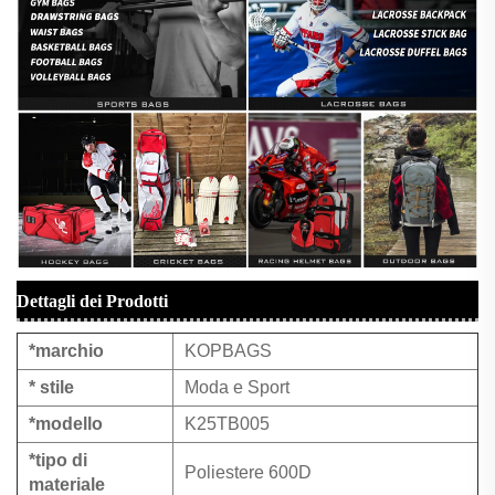
Dettagli dei Prodotti
*marchio
KOPBAGS
* stile
Moda e Sport
*modello
K25TB005
*tipo di
Poliestere 600D
materiale