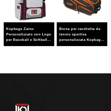
Kopbags Zaino
Borsa per racchetta da
Personalizzato con Logo
tennis sportiva
per Baseball e Softball
personalizzata Kopbags,
con Ampio Scomparto
zaino in poliestere
per l'Archiviazione di
impermeabile per
Accessori, Logo
pickleball, zaino
Personalizzato
sportivo