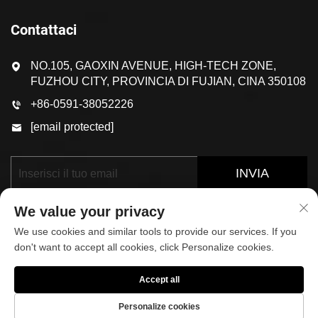
Contattaci
NO.105, GAOXIN AVENUE, HIGH-TECH ZONE,
FUZHOU CITY, PROVINCIA DI FUJIAN, CINA 350108
+86-0591-38052226
[email protected]
INVIA
We value your privacy
We use cookies and similar tools to provide our services. If you
don't want to accept all cookies, click Personalize cookies.
Accept all
Diritti d'autore © 2025 di FUJIAN KOP SPORTS CO.,LTD.
Informativa sulla privacy
Personalize cookies