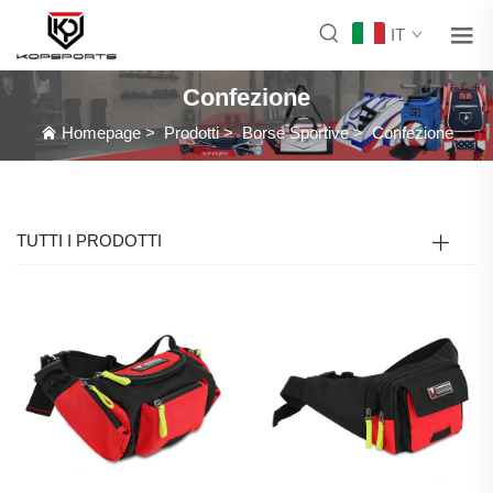
IT
Confezione
Homepage
>
Prodotti
>
Borse Sportive
>
Confezione
TUTTI I PRODOTTI