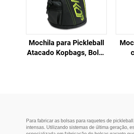
Mochila para Pickleball
Moch
Atacado Kopbags, Bolsa
de Tênis para Homens e
Crian
Mulheres, Mochila de
para 
Tênis com Pá de
E
Pickleball Reversível
Para fabricar as bolsas para raquetes de pickleba
intensas. Utilizando sistemas de última geração, 
especializada em fabricação de bolsas garante que