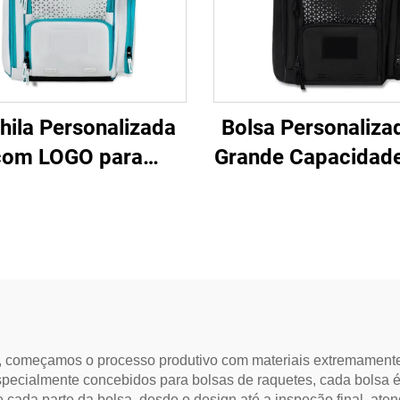
ila Personalizada
Bolsa Personaliza
com LOGO para
Grande Capacidade
ças Kopbags, Bolsa
Pickleball, Moch
Pickleball, Mochila
Esportiva co
sportiva Casual
Compartimento 
Sapatos
ll, começamos o processo produtivo com materiais extremamente
especialmente concebidos para bolsas de raquetes, cada bolsa 
 cada parte da bolsa, desde o design até a inspeção final, ate