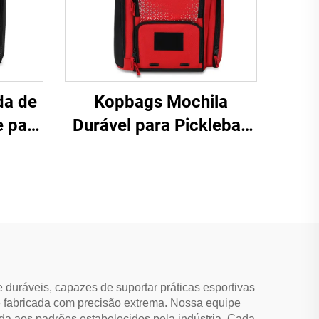
da de
Kopbags Mochila
 para
Durável para Pickleball
ila
Mochila Esportiva para
m
Raquetes de Pickleball
para
Pádel e Bolas de
Raquete Mochila Grande
para Pickleball
 duráveis, capazes de suportar práticas esportivas
é fabricada com precisão extrema. Nossa equipe
nda aos padrões estabelecidos pela indústria. Cada