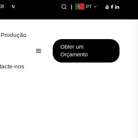
08
|
PT
 Produção
Obter um
Orçamento
tacte-nos