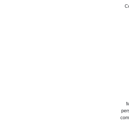
C
M
per
com 