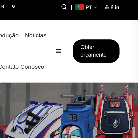
08
|
PT
rodução
Notícias
Obter
orçamento
Contato Conosco