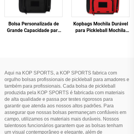
Bolsa Personalizada de
Kopbags Mochila Durável
Grande Capacidade para
para Pickleball Mochila
Pickleball, Mochila
Esportiva para Raquetes
Esportiva com
de Pickleball Pádel e Bolas
Compartimento para
de Raquete Mochila
Sapatos
Grande para Pickleball
Aqui na KOP SPORTS, a KOP SPORTS fabrica com
orgulho bolsas profissionais de pickleball para amadores e
também para profissionais. Cada bolsa de pickleball
produzida pela KOP SPORTS é fabricada com materiais
de alta qualidade e passa por testes rigorosos para
garantir que atenda aos nossos altos padrões. Para
assegurar que nossas bolsas permaneçam confiáveis em
campo, utilizamos os materiais mais duráveis. Nossos
talentosos funcionários garantem que as bolsas tenham
um visual contemporâneo e elegante, além de