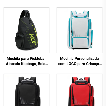
Mochila para Pickleball
Mochila Personalizada
Atacado Kopbags, Bolsa
com LOGO para Crianças
de Tênis para Homens e
Kopbags, Bolsa para
Mulheres, Mochila de
Pickleball, Mochila
Tênis com Pá de Pickleball
Esportiva Casual
Reversível