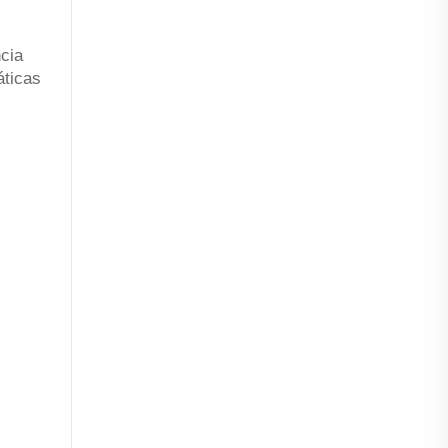
cia
áticas