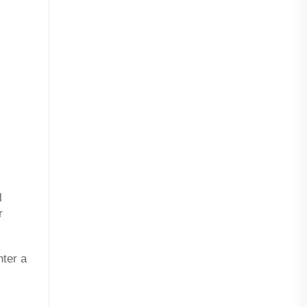
l
r
ter a