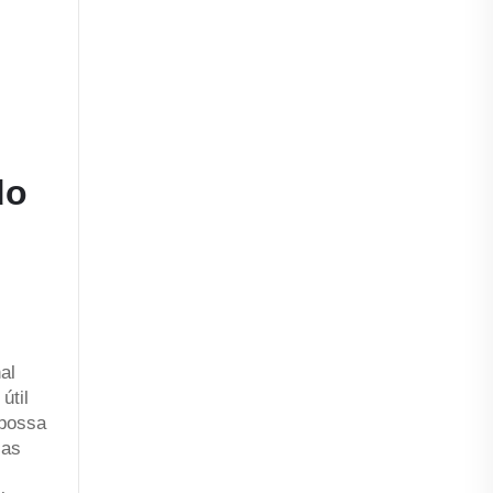
do
al
útil
 possa
sas
.