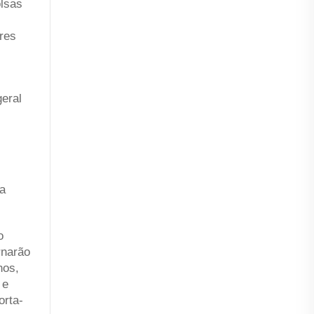
olsas
eres
geral
ua
o
rnarão
nos,
 e
orta-