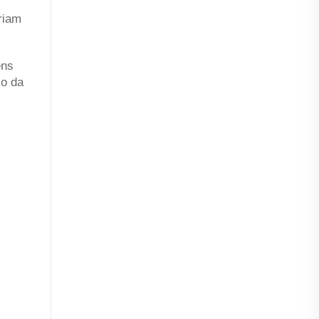
riam
ens
io da