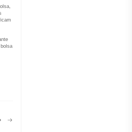
olsa,
s
ficam
ante
 bolsa
o