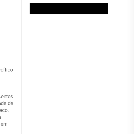
cífico
centes
ade de
aco,
a
ovem