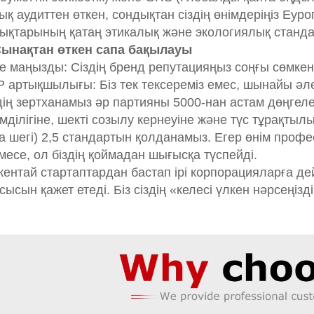
ық аудиттен өткен, сондықтан сіздің өнімдеріңіз Еу
ықтарының қатаң этикалық және экологиялық станда
Сынақтан өткен сапа бақылауы
е маңызды: Сіздің бренд репутацияңыз соңғы сөмке
 артықшылығы: Біз тек тексереміз емес, шынайы әл
дің зертханамыз әр партияны 5000-нан астам дөңгел
імділігіне, шекті созылу кернеуіне және түс тұрақты
а шегі) 2,5 стандартын қолданамыз. Егер өнім про
месе, ол біздің қоймадан шығысқа түспейді.
кентай стартаптардан бастап ірі корпорацияларға дей
сысын қажет етеді. Біз сіздің «келесі үлкен нәрсең