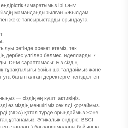
өндірістік ғимаратымыз ірі OEM
л біздің мамандандырылған «Жылдам
пен жеке тапсырыстарды орындауға
т
ы.
луы ретінде әрекет етеміз, тек
ің дербес үлгілер бөлмесі идеяларды 7–
ды. DFM сараптамасы: Біз сіздің
ялық тұрақтылығы бойынша талдаймыз және
уға бағытталған деректерге негізделген
ыңыз — сіздің ең күшті активіңіз.
і өзіміздің меншігіміз секілді қорғаймыз.
дерді (NDA) қатал түрде орындаймыз және
таң ұстанамыз. Этикалық өндіріс: BSCI
елген стандарт) бағдарламалары бойынша