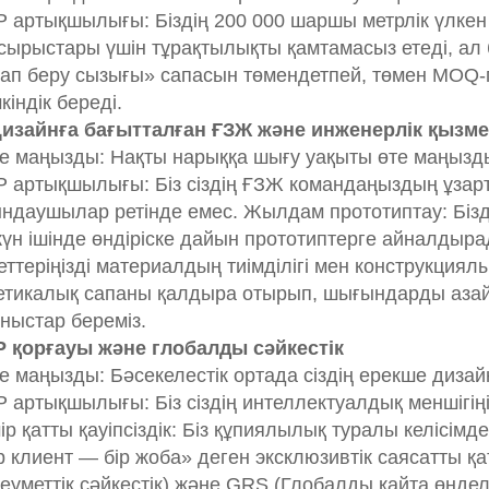
 артықшылығы: Біздің 200 000 шаршы метрлік үлкен 
сырыстары үшін тұрақтылықты қамтамасыз етеді, а
ап беру сызығы» сапасын төмендетпей, төмен MOQ-
кіндік береді.
Дизайнға бағытталған ҒЗЖ және инженерлік қызме
е маңызды: Нақты нарыққа шығу уақыты өте маңызд
 артықшылығы: Біз сіздің ҒЗЖ командаңыздың ұзарты
ндаушылар ретінде емес. Жылдам прототиптау: Бізд
күн ішінде өндіріске дайын прототиптерге айналдыра
еттеріңізді материалдың тиімділігі мен конструкци
етикалық сапаны қалдыра отырып, шығындарды азайт
ныстар береміз.
IP қорғауы және глобалды сәйкестік
е маңызды: Бәсекелестік ортада сіздің ерекше дизайн
 артықшылығы: Біз сіздің интеллектуалдық меншігіңізд
ір қатты қауіпсіздік: Біз құпиялылық туралы келісім
р клиент — бір жоба» деген эксклюзивтік саясатты қа
еуметтік сәйкестік) және GRS (Глобалды қайта өңд