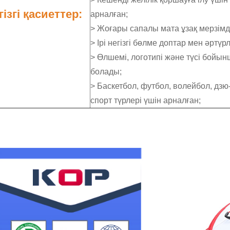
гізгі қасиеттер:
арналған;
> Жоғары сапалы мата ұзақ мерзімд
> Ірі негізгі бөлме доптар мен әрт
> Өлшемі, логотипі және түсі бойынш
болады;
> Баскетбол, футбол, волейбол, дз
спорт түрлері үшін арналған;