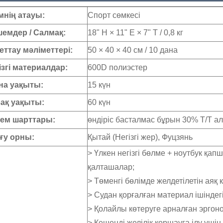
мнің атауы:
Спорт сөмкесі
емдер / Салмақ:
18" H × 11" E × 7" Т / 0,8 кг
еттау мәліметтері:
50 × 40 × 40 см / 10 дана
ізгі материалдар:
600D полиэстер
а уақыты:
15 күн
ақ уақыты:
60 күн
ем шарттары:
өндіріс басталмас бұрын 30% Т/Т а
у орны:
Қытай (Негізгі жер), Фуцзянь
> Үлкен негізгі бөлме + ноутбук қ
қалташалар;
> Төменгі бөлімде желдетілетін аяқ ки
> Судан қорғалған материал ішіндег
> Қолайлы көтеруге арналған эргон
> Кешенді желілік қоршауға ілу үшін