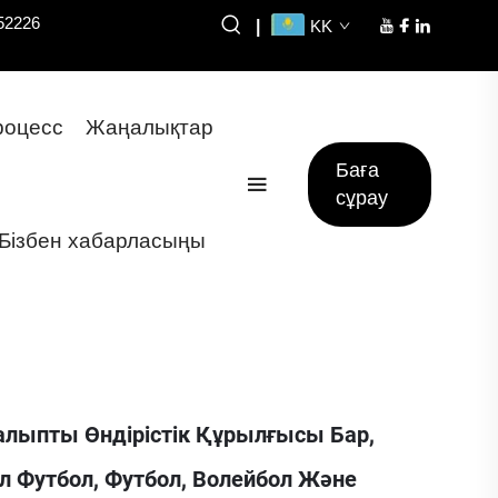
52226
|
KK
оцесс
Жаңалықтар
Баға
сұрау
Бізбен хабарласыңы
лыпты Өндірістік Құрылғысы Бар,
л Футбол, Футбол, Волейбол Және