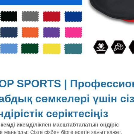
OP SPORTS | Профессион
абдық сөмкелері үшін сі
ндірістік серіктесіңіз
Икемді икемділікпен масштабталатын өндіріс
е маңызды: Сізге сізбен бірге өсетін зауыт қажет.