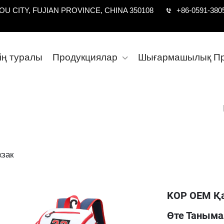
U CITY, FUJIAN PROVINCE, CHINA 350108
+86-0591-380
дің туралы
Продукциялар
Шығармашылық Пр
кзак
KOP OEM Қа
Өте Таныма