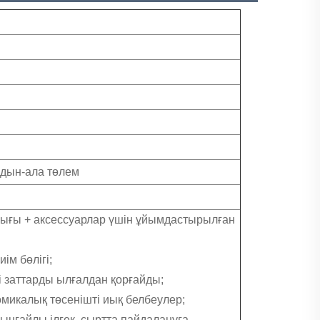
лдын-ала төлем
апшығы + аксессуарлар үшін ұйымдастырылған
ім бөлігі;
і заттарды ылғалдан қорғайды;
омикалық төсенішті иық белбеулер;
 ыңғайлы ілгек, сыртта пайдалануға