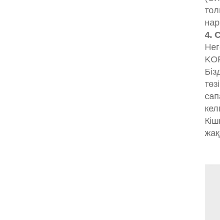
тол
нар
4. 
Нег
KOP
Біз
төз
сап
кел
Кіш
жақ