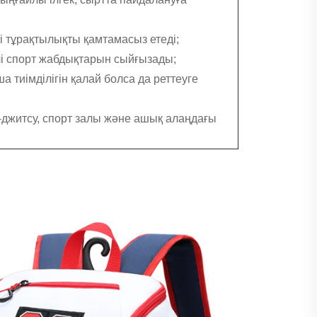
і тұрақтылықты қамтамасыз етеді;
үрлі спорт жабдықтарын сыйғызады;
а тиімділігін қалай болса да реттеуге
ю-джитсу, спорт залы және ашық алаңдағы