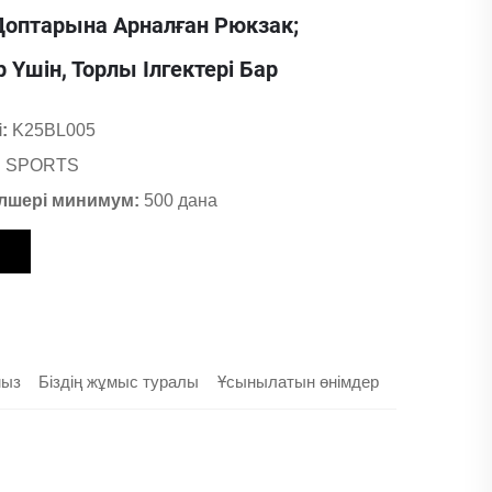
Доптарына Арналған Рюкзак;
Үшін, Торлы Ілгектері Бар
і:
K25BL005
 SPORTS
лшері минимум:
500 дана
мыз
Біздің жұмыс туралы
Ұсынылатын өнімдер