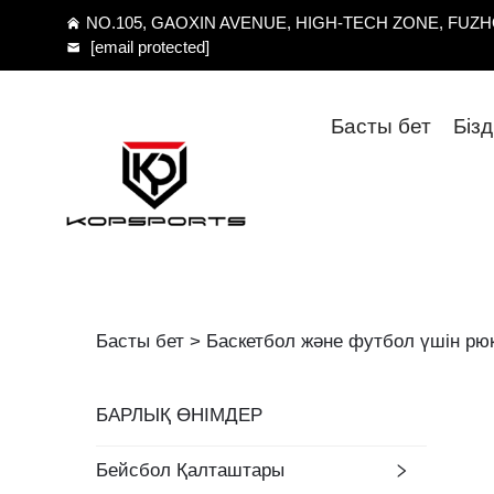
NO.105, GAOXIN AVENUE, HIGH-TECH ZONE, FUZHO
[email protected]
Басты бет
Біз
Басты бет >
Баскетбол және футбол үшін рю
БАРЛЫҚ ӨНІМДЕР
Бейсбол Қалташтары