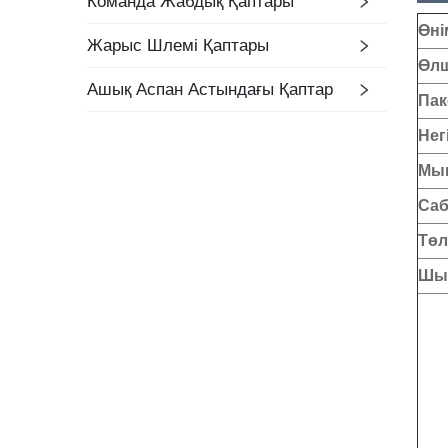
Команда Жабдық Қаптары
Өні
Жарыс Шлемі Қаптары
Өлш
Ашық Аспан Астындағы Қаптар
Пак
Нег
Мын
Саб
Төл
Шығ