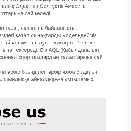
ропалық Одақ пен Солтүстік Америка
рттарына сай келеді.
нің тұрақтылығына байланысты.
емдегі қатал сынақтарды модельдейміз.
ек айналымына, ауыр жүктің тербеліске
лығына тексереді. Біз AQL (Қабылданатын
фесионал спортшылардың талаптарына сай
ін әрбір бренд пен әрбір жоба біздің ең
ізді» шындыққа айналдыруға ұмтыламыз.