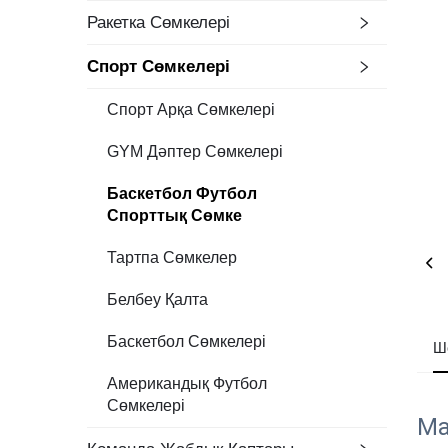
Ракетка Сөмкелері
Спорт Сөмкелері
Спорт Арқа Сөмкелері
GYM Дәптер Сөмкелері
Баскетбол Футбол
Спорттық Сөмке
Тартпа Сөмкелер
Белбеу Қалта
Баскетбол Сөмкелері
Ш
Американдық Футбол
Сөмкелері
Ма