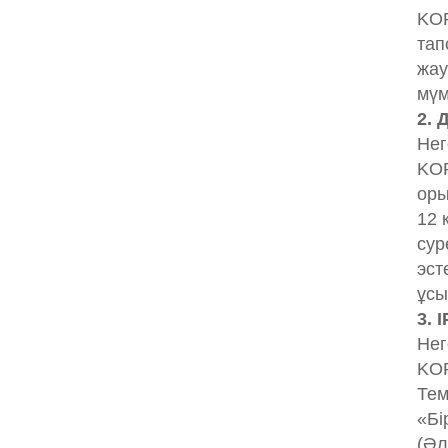
KOP
тап
жау
мүм
2. 
Нег
KOP
оры
12 
сур
эст
ұсы
3. 
Нег
KOP
Тем
«Бі
(Әл