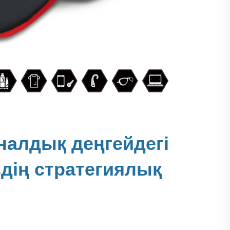
алдық деңгейдегі
здің стратегиялық