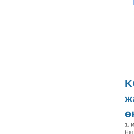
K
ж
ө
1. 
Нег