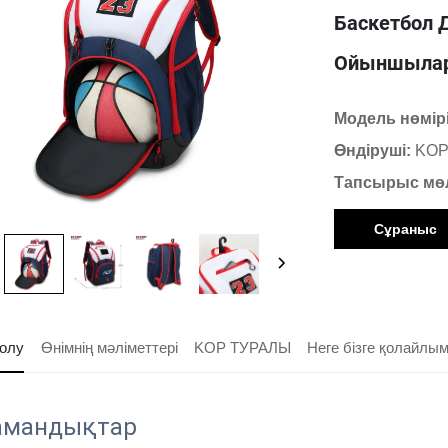
Баскетбол 
Ойыншылар 
Модель нөмір
Өндіруші:
KOP
Тапсырыс мө
Сұраныс
олу
Өнімнің мәліметтері
KOP ТУРАЛЫ
Неге бізге қолайлы
мандықтар