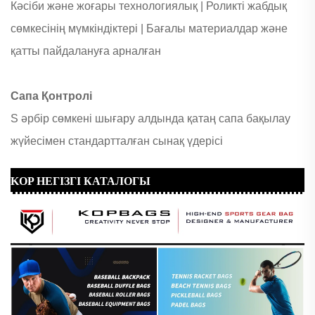
Кәсіби және жоғары технологиялық |
Роликті жабдық
сөмкесінің мүмкіндіктері |
Бағалы материалдар және
қатты пайдалануға арналған
Сапа Қонтролі
S
әрбір сөмкені шығару алдында қатаң сапа бақылау
жүйесімен стандартталған сынақ үдерісі
KOP НЕГІЗГІ КАТАЛОГЫ