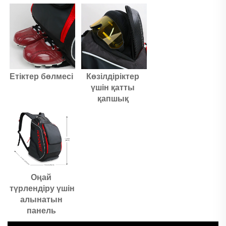
Етіктер бөлмесі 
Көзілдіріктер 
үшін қатты 
қапшық 
Оңай 
түрлендіру үшін 
алынатын 
панель 