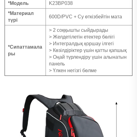
*Модель
K23BP038
*Материал
600D/PVC + Су өткізбейтін мата
түрі
> 2 соққышты сыйдырады
> Желдетілетін етектер бөлігі
> Интегралдық қоршау ілгегі
*Сипаттамала
> Көзілдіріктер үшін қатты қапшық
ры
> Оңай түрлендіру үшін алынатын
панель
> Үлкен негізгі бөлме