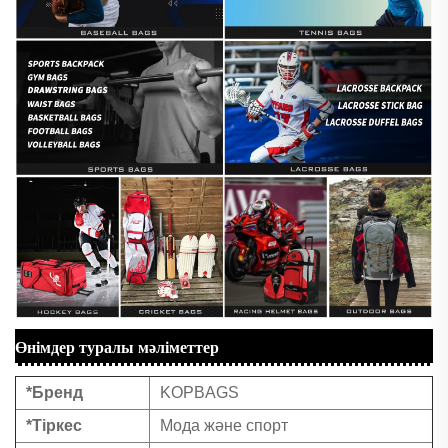
Өнімдер туралы мәліметтер
*Бренд
KOPBAGS
*Тіркес
Мода және спорт