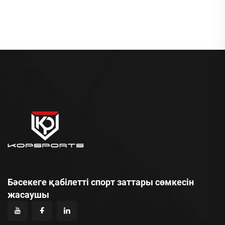
Аксессуарларды Сақтау
Құралдарының
Үшін Үлкен Бөлмелі,
Қалтасы, Бейсбол
Персонализацияланған
Жабдықтарының Арқа
ЛОГОТИП
Қалтасы
Бәсекеге қабілетті спорт заттары сөмкесін
жасаушы