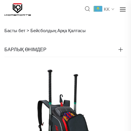
KK
Басты бет >
Бейсболдың Арқа Қалтасы
БАРЛЫҚ ӨНІМДЕР