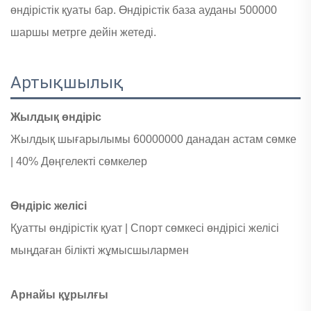
өндірістік қуаты бар. Өндірістік база ауданы 500000
шаршы метрге дейін жетеді.
Артықшылық
Жылдық өндіріс
Жылдық шығарылымы
60000000 данадан астам сөмке
|
40% Дөңгелекті сөмкелер
Өндіріс желісі
Қуатты өндірістік қуат |
Спорт сөмкесі өндірісі желісі
мыңдаған білікті жұмысшылармен
Арнайы құрылғы