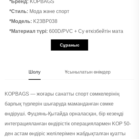
*Бренд:
KOPBAGS
*Стиль:
Мода және спорт
*Модель:
K23BP038
*Материал түрі:
600D/PVC + Су өткізбейтін мата
Сұраныс
Шолу
Ұсынылатын өнімдер
KOPBAGS — жоғары санатты спорт сөмкелерінің
барлық түрлерін шығаруда маманданған сөмке
өндіруші. Фуцзянь-Қытайда орналасқан, бір кезеңді
интеграцияланған өндірістік операциялармен KOP 50-
ден астам өндіріс желілерімен жабдықталған қуатты