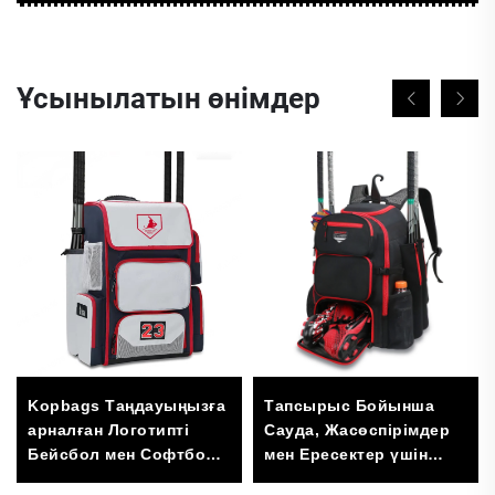
Ұсынылатын өнімдер
Kopbags Таңдауыңызға
Тапсырыс Бойынша
арналған Логотипті
Сауда, Жасөспірімдер
Бейсбол мен Софтбол
мен Ересектер үшін
Қалтасы,
Бейсбол Софтбол