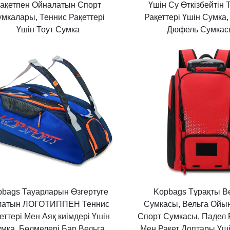
ақетпен Ойналатын Спорт
Үшін Су Өткізбейтін 
мкалары, Теннис Рақеттері
Рақеттері Үшін Сумка,
Үшін Тоут Сумка
Дюфель Сумка
pbags Тауарларын Өзгертуге
Kopbags Тұрақты В
латын ЛОГОТИППЕН Теннис
Сумкасы, Вельга Ойы
еттері Мен Аяқ киімдері Үшін
Спорт Сумкасы, Падел 
мка, Бөлмелері Бар Вельга
Мен Рақет Доптары Үші