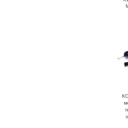
KO
м
т
і