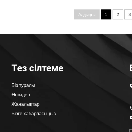
Алдыңғы
1
2
3
Тез сілтеме
Біз туралы
Өнімдер
Жаңалықтар
Бізге хабарласыңыз