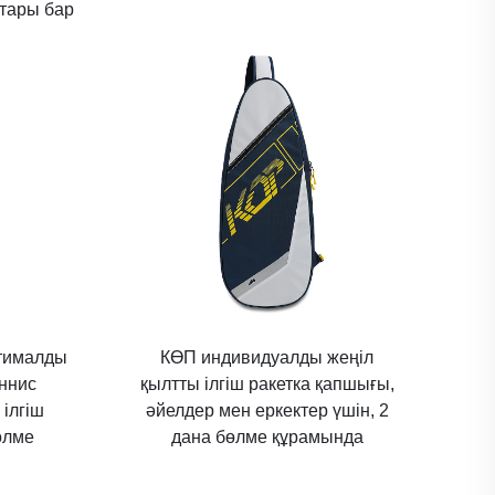
штары бар
тималды
КӨП индивидуалды жеңіл
еннис
қылтты ілгіш ракетка қапшығы,
 ілгіш
әйелдер мен еркектер үшін, 2
өлме
дана бөлме құрамында