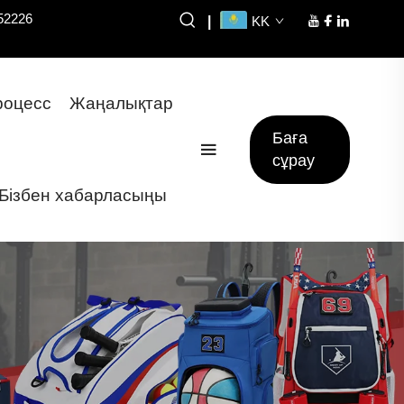
52226
|
KK
оцесс
Жаңалықтар
Баға
сұрау
Бізбен хабарласыңы