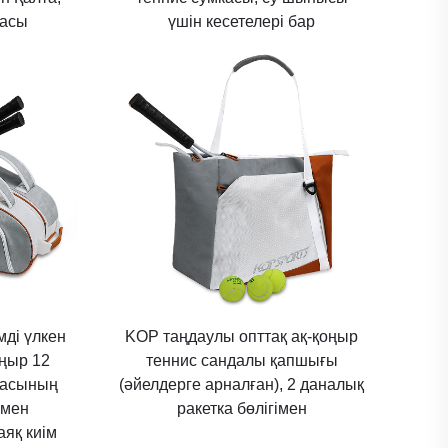
касы
үшін кесетелері бар
мді үлкен
KOP таңдаулы опттақ ақ-қоңыр
ңыр 12
теннис сандалы қапшығы
касының
(әйелдерге арналған), 2 даналық
 мен
ракетка бөлігімен
аяқ киім