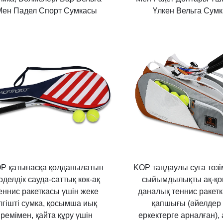
Мен Падел Спорт Сумкасы
Үлкен Вельга Сум
P қатынасқа қолданылатын
KOP таңдаулы суға төзі
оделдік сауда-саттық көк-ақ
сыйымдылықты ақ-қо
еннис ракеткасы үшін жеке
даналық теннис ракет
лгішті сумка, қосымша иық
қапшығы (әйелдер
ремімен, қайта құру үшін
еркектерге арналған), 