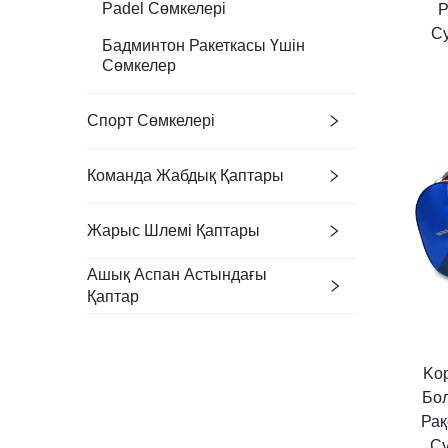
Padel Сөмкелері
Р
Су
Бадминтон Ракеткасы Үшін
Сөмкелер
Спорт Сөмкелері
Команда Жабдық Қаптары
Жарыс Шлемі Қаптары
Ашық Аспан Астындағы
Қаптар
Ko
Бо
Рақ
Су