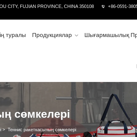
U CITY, FUJIAN PROVINCE, CHINA 350108
+86-0591-380
дің туралы
Продукциялар
Шығармашылық Пр
ың сөмкелері
і
>
Теннис ракеткасының сөмкелері