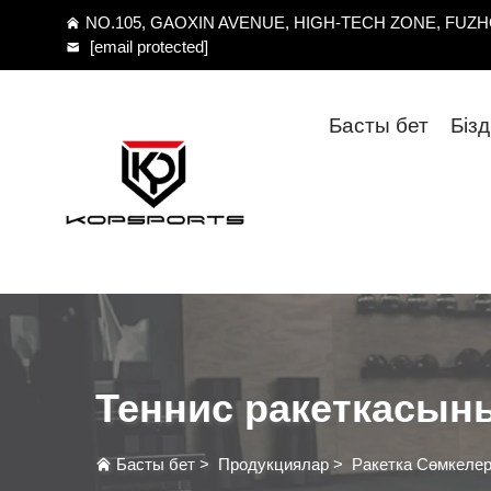
NO.105, GAOXIN AVENUE, HIGH-TECH ZONE, FUZHO
[email protected]
Басты бет
Біз
Теннис ракеткасын
Басты бет
>
Продукциялар
>
Ракетка Сөмкелер