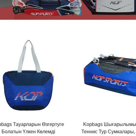
pbags Тауарларын Өзгертуге
Kopbags Шығарылымы 
Болатын Үлкен Көлемді
Теннис Тур Сумкалары,