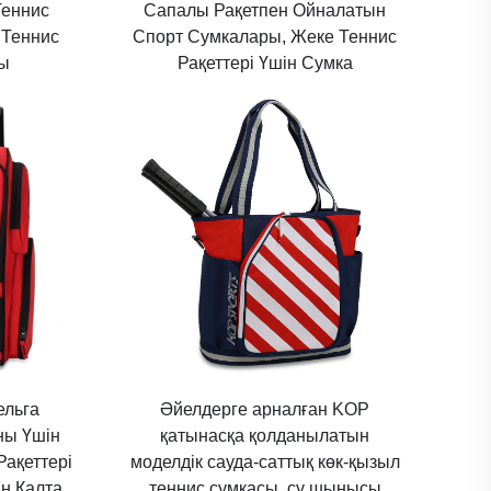
Теннис
Сапалы Рақетпен Ойналатын
 Теннис
Спорт Сумкалары, Жеке Теннис
сы
Рақеттері Үшін Сумка
ельга
Әйелдерге арналған KOP
ны Үшін
қатынасқа қолданылатын
Рақеттері
моделдік сауда-саттық көк-қызыл
н Қалта,
теннис сумкасы, су шынысы