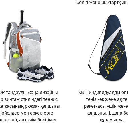
бөлігі және иықтартқы
OP таңдаулы жаңа дизайны
КӨП индивидуалды оп
р винтаж стиліндегі теннис
теңіз көк және ақ т
кеткасының рюкзак қапшығы
ракеткасы үшін жеке
(әйелдер мен еркектерге
қапшығы, 1 дана б
рналған), аяқ киім бөлігімен
құрамында