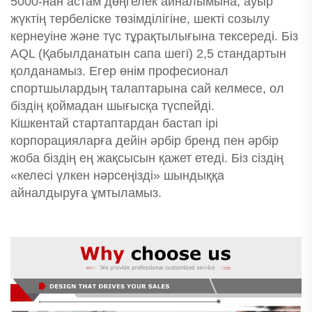
5000-нан астам дөңгелек айналымына, ауыр
жүктің тербеліске төзімділігіне, шекті созылу
кернеуіне және түс тұрақтылығына тексереді. Біз
AQL (Қабылданатын сапа шегі) 2,5 стандартын
қолданамыз. Егер өнім професионал
спортшылардың талаптарына сай келмесе, ол
біздің қоймадан шығысқа түспейді.
Кішкентай стартаптардан бастап ірі
корпорацияларға дейін әрбір бренд пен әрбір
жоба біздің ең жақсысын қажет етеді. Біз сіздің
«келесі үлкен нәрсеңізді» шындыққа
айналдыруға ұмтыламыз.