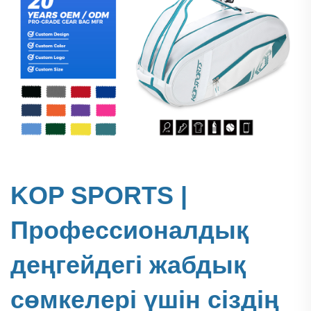
KOP SPORTS |
Профессионалдық
деңгейдегі жабдық
сөмкелері үшін сіздің