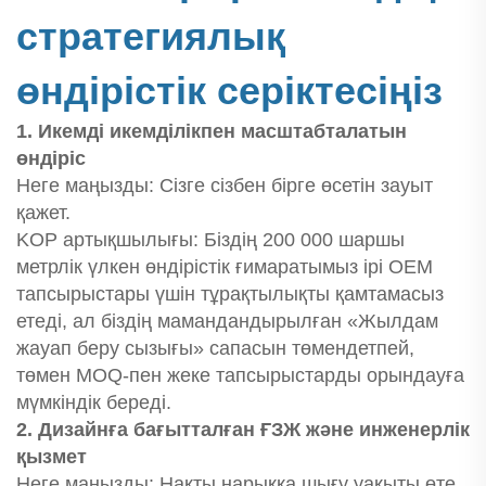
стратегиялық
өндірістік серіктесіңіз
1. Икемді икемділікпен масштабталатын
өндіріс
Неге маңызды: Сізге сізбен бірге өсетін зауыт
қажет.
KOP артықшылығы: Біздің 200 000 шаршы
метрлік үлкен өндірістік ғимаратымыз ірі OEM
тапсырыстары үшін тұрақтылықты қамтамасыз
етеді, ал біздің мамандандырылған «Жылдам
жауап беру сызығы» сапасын төмендетпей,
төмен MOQ-пен жеке тапсырыстарды орындауға
мүмкіндік береді.
2. Дизайнға бағытталған ҒЗЖ және инженерлік
қызмет
Неге маңызды: Нақты нарыққа шығу уақыты өте