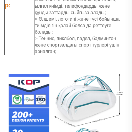
р:
ылғал киімді, телефондарды және
құнды заттарды сыйғыза алады;
> Өлшемі, логотипі және түсі бойынша
тиімділігін қалай болса да реттеуге
болады;
> Теннис, пиклбол, падел, бадминтон
және спортзалдағы спорт түрлері үшін
арналған;