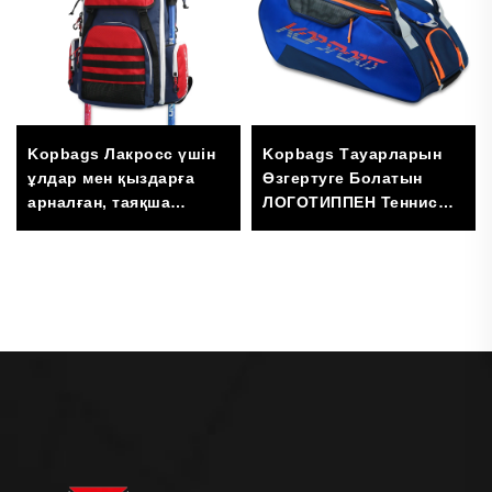
Kopbags Лакросс үшін
Kopbags Тауарларын
ұлдар мен қыздарға
Өзгертуге Болатын
арналған, таяқша
ЛОГОТИППЕН Теннис
сақтауышы бар арқа
Рақеттері Мен Аяқ
сөмкесі, су хоккеі үшін
киімдері Үшін Сумка,
сөмке
Бөлмелері Бар Вельга
Мен Падел Спорт
Сумкасы