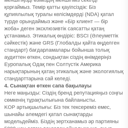
меншігіңізді өзіміздің меншігіміз секілді
қорғаймыз. Темір қатты қауіпсіздік: Біз
құпиялылық туралы келісімдерді (NDA) қатал
түрде орындаймыз және «Бір клиент — бір
жоба» деген эксклюзивтік саясатты қатаң
ұстанамыз. Этикалық өндіріс: BSCI (Әлеуметтік
сәйкестік) және GRS (Глобалды қайта өңделген
стандарт) бағдарламалары бойынша толық
аудиттен өткен, сондықтан сіздің өнімдеріңіз
Еуропалық Одақ пен Солтүстік Америка
нарықтарының қатаң этикалық және экологиялық
стандарттарына сай келеді.
4. Сынақтан өткен сапа бақылауы
Неге маңызды: Сіздің бренд репутацияңыз соңғы
сөмкенің тұрақтылығына байланысты.
KOP артықшылығы: Біз тек тексереміз емес,
шынайы әлемдегі қатал сынақтарды
модельдейміз. Біздің зертханамыз әр партияны