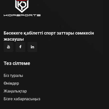
Бәсекеге қабілетті спорт заттары сөмкесін
жасаушы
Тез сілтеме
Біз туралы
Өнімдер
Жаңалықтар
Бізге хабарласыңыз