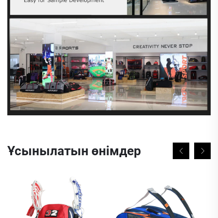
Ұсынылатын өнімдер