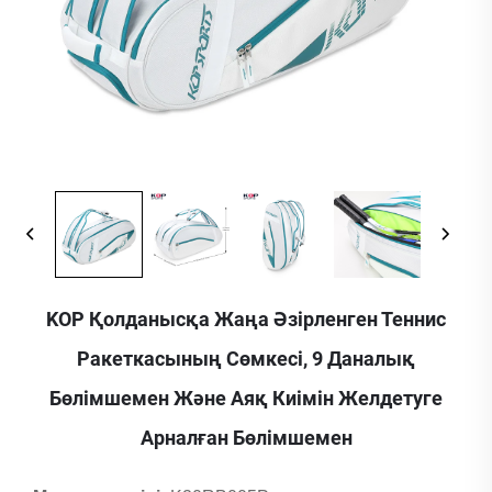
KOP Қолданысқа Жаңа Әзірленген Теннис
Ракеткасының Сөмкесі, 9 Даналық
Бөлімшемен Және Аяқ Киімін Желдетуге
Арналған Бөлімшемен