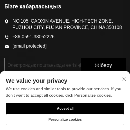
Бізге хабарласыңыз
NO.105, GAOXIN AVENUE, HIGH-TECH ZONE,
FUZHOU CITY, FUJIAN PROVINCE, CHINA 350108
+86-0591-38052226
[email protected]
Жіберу
We value your privacy
We use cookies and similar tools to provide our services. If you
don't want to accept all cookies, click Personalize cookies.
Accept all
© 2025, FUJIAN KOP SPORTS CO.,LTD. БАРЛЫҚ
ҚҰҚЫҚТАР ҚОРҒАЛҒАН
Жекелік саясаты
Personalize cookies