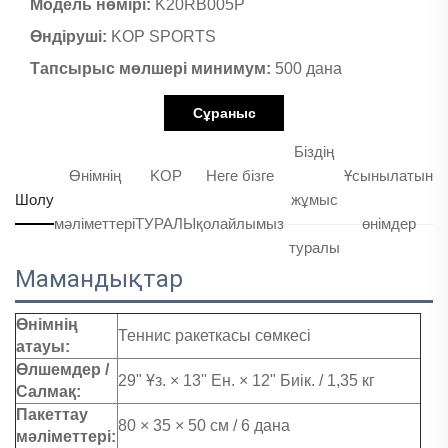
Модель нөмірі:
K20RB005P
Өндіруші:
KOP SPORTS
Тапсырыс мөлшері минимум:
500 дана
Сұраныс
Біздің
Өнімнің
KOP
Неге бізге
Ұсынылатын
Шолу
жұмыс
мәліметтері
ТУРАЛЫ
қолайлымыз
өнімдер
туралы
Мамандықтар
Өнімнің
Теннис ракеткасы сөмкесі
атауы:
Өлшемдер /
29" Ұз. × 13" Ен. × 12" Биік. / 1,35 кг
Салмақ:
Пакеттау
80 × 35 × 50 см / 6 дана
мәліметтері: