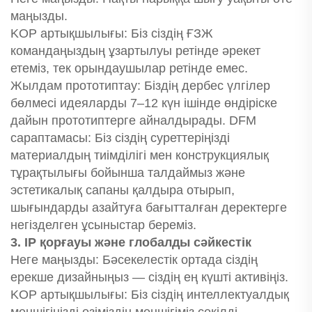
маңызды.
KOP артықшылығы: Біз сіздің ҒЗЖ
командаңыздың ұзартылуы ретінде әрекет
етеміз, тек орындаушылар ретінде емес.
Жылдам прототиптау: Біздің дербес үлгілер
бөлмесі идеяларды 7–12 күн ішінде өндіріске
дайын прототиптерге айналдырады. DFM
сараптамасы: Біз сіздің суреттеріңізді
материалдың тиімділігі мен конструкциялық
тұрақтылығы бойынша талдаймыз және
эстетикалық сапаны қалдыра отырып,
шығындарды азайтуға бағытталған деректерге
негізделген ұсыныстар береміз.
3. IP қорғауы және глобалды сәйкестік
Неге маңызды: Бәсекелестік ортада сіздің
ерекше дизайныңыз — сіздің ең күшті активіңіз.
KOP артықшылығы: Біз сіздің интеллектуалдық