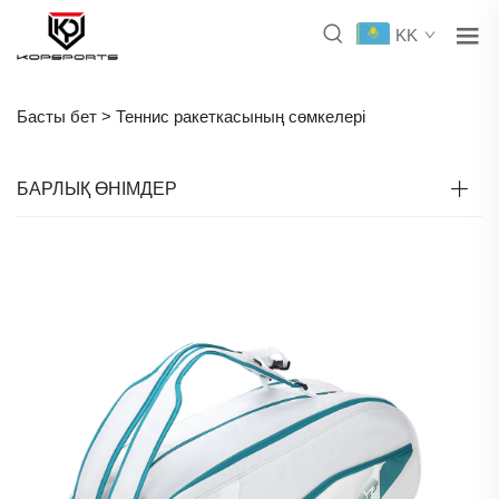
KK
Басты бет >
Теннис ракеткасының сөмкелері
БАРЛЫҚ ӨНІМДЕР