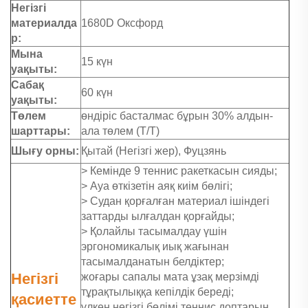
Негізгі
материалда
1680D Оксфорд
р:
Мына
15 күн
уақыты:
Сабақ
60 күн
уақыты:
Төлем
өндіріс басталмас бұрын 30% алдын-
шарттары:
ала төлем (Т/Т)
Шығу орны:
Қытай (Негізгі жер), Фуцзянь
> Кемінде 9 теннис ракеткасын сияды;
> Ауа өткізетін аяқ киім бөлігі;
> Судан қорғалған материал ішіндегі
заттарды ылғалдан қорғайды;
> Қолайлы тасымалдау үшін
эргономикалық иық жағынан
тасымалданатын белдіктер;
Негізгі
жоғары сапалы мата ұзақ мерзімді
тұрақтылыққа кепілдік береді;
қасиетте
үлкен негізгі бөлімі теннис доптарын,