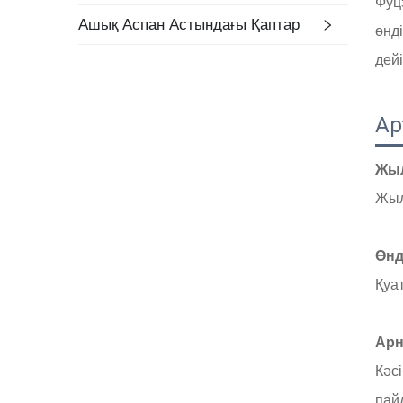
Фуц
Ашық Аспан Астындағы Қаптар
өнд
дейі
А
Жыл
Жы
Өнд
Қуат
Арн
Кәс
пай