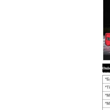
Өні
*Б
*Т
*М
*М