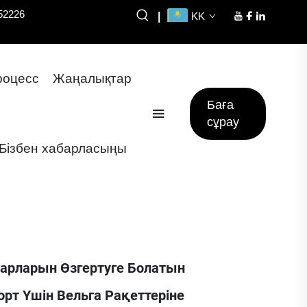
52226
|
KK
оцесс
Жаңалықтар
Баға
сұрау
Бізбен хабарласыңы
уарларын Өзгертуге Болатын
рт Үшін Вельга Рақеттеріне