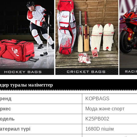
мдер туралы мәліметтер
ренд
KOPBAGS
іркес
Мода және спорт
одель
K25PB002
атериал түрі
1680D пішім