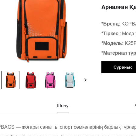
Арналған Қ
*Бренд:
KOPB
*Тіркес
: Мода
*Модель:
K25
*Материал түр
Сұраныс
Шолу
BAGS — жоғары санатты спорт сөмкелерінің барлық түрлер