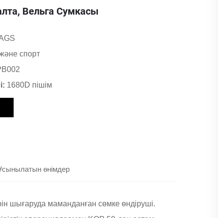
алта, Вельга Сумкасы
AGS
 және спорт
PB002
і:
1680D пішім
Ұсынылатын өнімдер
ін шығаруда маманданған сөмке өндіруші.