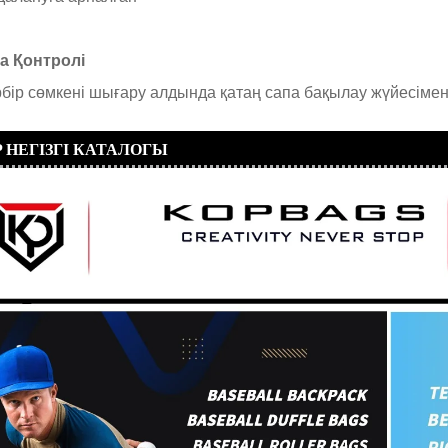
а Қонтролі
рбір сөмкені шығару алдында қатаң сапа бақылау жүйесімен
 НЕГІЗГІ КАТАЛОГЫ