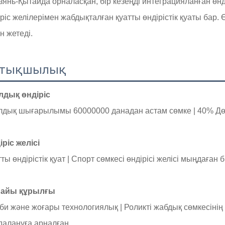
зянь-Қытайда орналасқан, бір кезеңді интеграцияланған өн
іріс желілерімен жабдықталған қуатты өндірістік қуаты бар.
н жетеді.
ртықшылық
дық өндіріс
лдық шығарылымы
60000000 данадан астам сөмке |
40% Дө
іріс желісі
ты өндірістік қуат |
Спорт сөмкесі өндірісі желісі
мыңдаған б
айы құрылғы
іби және жоғары технологиялық |
Роликті жабдық сөмкесінің 
далануға арналған