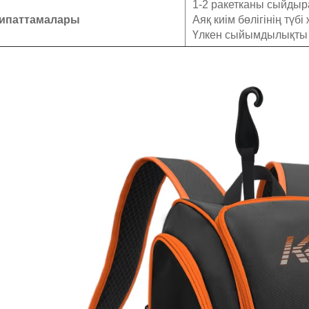
1-2 ракетканы сыйдыр
ипаттамалары
Аяқ киім бөлігінің түбі
Үлкен сыйымдылықты 