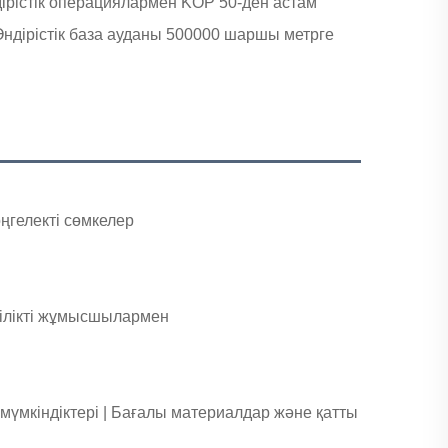
дірістік операциялармен KOP 50-ден астам
 Өндірістік база ауданы 500000 шаршы метрге
ңгелекті сөмкелер
ілікті жұмысшылармен
мүмкіндіктері |
Бағалы материалдар және қатты