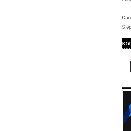
Сап
S
ә
KOP