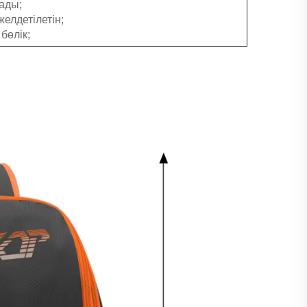
ады;
 желдетілетін;
бөлік;