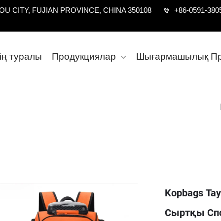
U CITY, FUJIAN PROVINCE, CHINA 350108
+86-0591-380
дің туралы
Продукциялар
Шығармашылық Пр
Kopbags Та
Сыртқы Спо