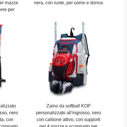
per mazze
nera, con ruote, per uomo e donna
dere per
alizzato
Zaino da softball KOP
osso, nero
personalizzato all'ingrosso, nero
ta, con
con carbone attivo, con supporti
scomparto
per 4 mazze e scomparto per