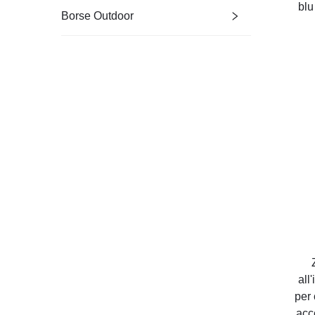
blu
Borse Outdoor
all
per 
acc