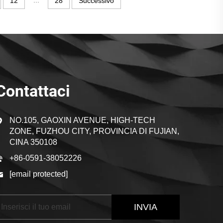
...
12
28
Successivo
Contattaci
NO.105, GAOXIN AVENUE, HIGH-TECH
ZONE, FUZHOU CITY, PROVINCIA DI FUJIAN,
CINA 350108
+86-0591-38052226
[email protected]
INVIA