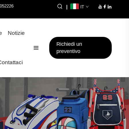
8052226
|
IT
e
Notizie
Richiedi un
preventivo
Contattaci