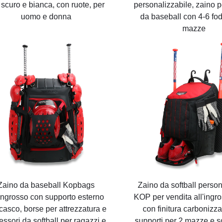
 scuro e bianca, con ruote, per
personalizzabile, zaino 
uomo e donna
da baseball con 4-6 fo
mazze
Zaino da baseball Kopbags
Zaino da softball person
'ingrosso con supporto esterno
KOP per vendita all'ingr
casco, borse per attrezzatura e
con finitura carbonizza
essori da softball per ragazzi e
supporti per 2 mazze e 