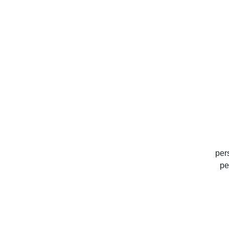
per
pe