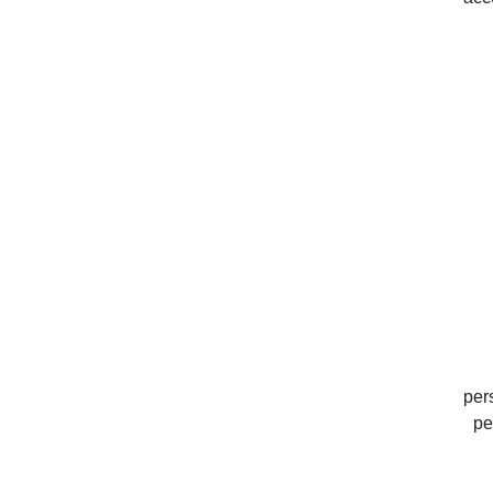
per
pe