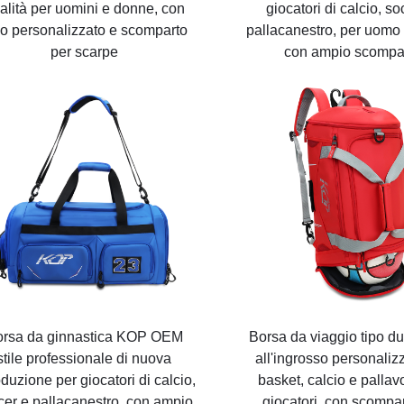
alità per uomini e donne, con
giocatori di calcio, so
go personalizzato e scomparto
pallacanestro, per uomo
per scarpe
con ampio scompa
rsa da ginnastica KOP OEM
Borsa da viaggio tipo d
stile professionale di nuova
all'ingrosso personaliz
oduzione per giocatori di calcio,
basket, calcio e pallav
cer e pallacanestro, con ampio
giocatori, con scompa