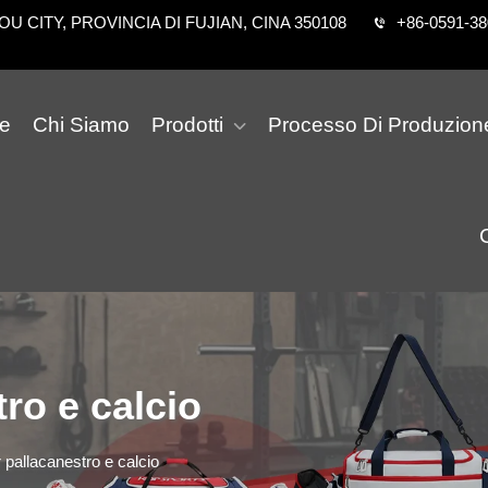
 CITY, PROVINCIA DI FUJIAN, CINA 350108
+86-0591-3
e
Chi Siamo
Prodotti
Processo Di Produzion
ro e calcio
 pallacanestro e calcio