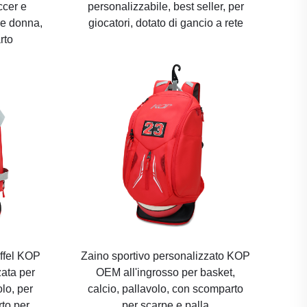
ccer e
personalizzabile, best seller, per
 e donna,
giocatori, dotato di gancio a rete
rto
uffel KOP
Zaino sportivo personalizzato KOP
zata per
OEM all'ingrosso per basket,
olo, per
calcio, pallavolo, con scomparto
rto per
per scarpe e palla