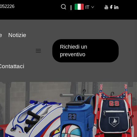
8052226
|
IT
e
Notizie
Richiedi un
preventivo
Contattaci