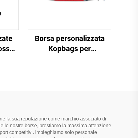
zate
Borsa personalizzata
osse
Kopbags per
azze,
attrezzatura da lacrosse,
azza,
borsa per hockey in
 di
campo, contiene 4-6
mazze da lacrosse
iene la sua reputazione come marchio associato di
 delle nostre borse, prestiamo la massima attenzione
i sport competitivi. Impieghiamo solo personale