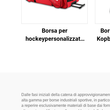
Borsa per
Bor
hockeypersonalizzata
Kopb
Kopbags, borsone
hock
resistente con ruote,
c
borsa per attrezzatura
da hockey su ghiaccio
Dalle fasi iniziali della catena di approvvigionam
alta gamma per borse industriali sportive, in parti
a reperire esclusivamente materiali di base dai forni