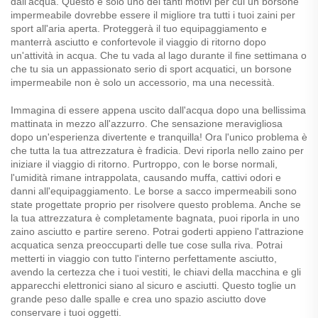
dall'acqua. Questo è solo uno dei tanti motivi per cui un borsone
impermeabile dovrebbe essere il migliore tra tutti i tuoi zaini per
sport all'aria aperta. Proteggerà il tuo equipaggiamento e
manterrà asciutto e confortevole il viaggio di ritorno dopo
un'attività in acqua. Che tu vada al lago durante il fine settimana o
che tu sia un appassionato serio di sport acquatici, un borsone
impermeabile non è solo un accessorio, ma una necessità.
Immagina di essere appena uscito dall'acqua dopo una bellissima
mattinata in mezzo all'azzurro. Che sensazione meravigliosa
dopo un'esperienza divertente e tranquilla! Ora l'unico problema è
che tutta la tua attrezzatura è fradicia. Devi riporla nello zaino per
iniziare il viaggio di ritorno. Purtroppo, con le borse normali,
l'umidità rimane intrappolata, causando muffa, cattivi odori e
danni all'equipaggiamento. Le borse a sacco impermeabili sono
state progettate proprio per risolvere questo problema. Anche se
la tua attrezzatura è completamente bagnata, puoi riporla in uno
zaino asciutto e partire sereno. Potrai goderti appieno l'attrazione
acquatica senza preoccuparti delle tue cose sulla riva. Potrai
metterti in viaggio con tutto l'interno perfettamente asciutto,
avendo la certezza che i tuoi vestiti, le chiavi della macchina e gli
apparecchi elettronici siano al sicuro e asciutti. Questo toglie un
grande peso dalle spalle e crea uno spazio asciutto dove
conservare i tuoi oggetti.