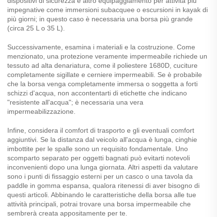
dispositivi di sicurezza e altro equipaggiamento per attività più
impegnative come immersioni subacquee o escursioni in kayak di
più giorni; in questo caso è necessaria una borsa più grande
(circa 25 L o 35 L).
Successivamente, esamina i materiali e la costruzione. Come
menzionato, una protezione veramente impermeabile richiede un
tessuto ad alta denariatura, come il poliestere 1680D, cuciture
completamente sigillate e cerniere impermeabili. Se è probabile
che la borsa venga completamente immersa o soggetta a forti
schizzi d'acqua, non accontentarti di etichette che indicano
"resistente all'acqua"; è necessaria una vera
impermeabilizzazione.
Infine, considera il comfort di trasporto e gli eventuali comfort
aggiuntivi. Se la distanza dal veicolo all'acqua è lunga, cinghie
imbottite per le spalle sono un requisito fondamentale. Uno
scomparto separato per oggetti bagnati può evitarti notevoli
inconvenienti dopo una lunga giornata. Altri aspetti da valutare
sono i punti di fissaggio esterni per un casco o una tavola da
paddle in gomma espansa, qualora ritenessi di aver bisogno di
questi articoli. Abbinando le caratteristiche della borsa alle tue
attività principali, potrai trovare una borsa impermeabile che
sembrerà creata appositamente per te.