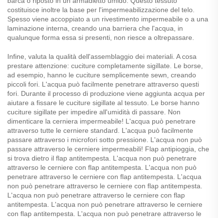
barca o riposto in un armadietto umido. Questo tessuto
costituisce inoltre la base per l'impermeabilizzazione del telo.
Spesso viene accoppiato a un rivestimento impermeabile o a una
laminazione interna, creando una barriera che l'acqua, in
qualunque forma essa si presenti, non riesce a oltrepassare.
Infine, valuta la qualità dell'assemblaggio dei materiali. A cosa
prestare attenzione: cuciture completamente sigillate. Le borse,
ad esempio, hanno le cuciture semplicemente sewn, creando
piccoli fori. L'acqua può facilmente penetrare attraverso questi
fori. Durante il processo di produzione viene aggiunta acqua per
aiutare a fissare le cuciture sigillate al tessuto. Le borse hanno
cuciture sigillate per impedire all'umidità di passare. Non
dimenticare la cerniera impermeabile! L'acqua può penetrare
attraverso tutte le cerniere standard. L'acqua può facilmente
passare attraverso i microfori sotto pressione. L'acqua non può
passare attraverso le cerniere impermeabili! Flap antipioggia, che
si trova dietro il flap antitempesta. L'acqua non può penetrare
attraverso le cerniere con flap antitempesta. L'acqua non può
penetrare attraverso le cerniere con flap antitempesta. L'acqua
non può penetrare attraverso le cerniere con flap antitempesta.
L'acqua non può penetrare attraverso le cerniere con flap
antitempesta. L'acqua non può penetrare attraverso le cerniere
con flap antitempesta. L'acqua non può penetrare attraverso le