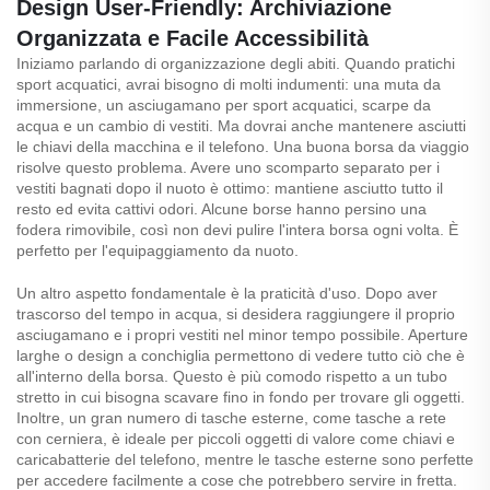
Design User-Friendly: Archiviazione
Organizzata e Facile Accessibilità
Iniziamo parlando di organizzazione degli abiti. Quando pratichi
sport acquatici, avrai bisogno di molti indumenti: una muta da
immersione, un asciugamano per sport acquatici, scarpe da
acqua e un cambio di vestiti. Ma dovrai anche mantenere asciutti
le chiavi della macchina e il telefono. Una buona borsa da viaggio
risolve questo problema. Avere uno scomparto separato per i
vestiti bagnati dopo il nuoto è ottimo: mantiene asciutto tutto il
resto ed evita cattivi odori. Alcune borse hanno persino una
fodera rimovibile, così non devi pulire l'intera borsa ogni volta. È
perfetto per l'equipaggiamento da nuoto.
Un altro aspetto fondamentale è la praticità d'uso.
Dopo aver
trascorso del tempo in acqua, si desidera raggiungere il proprio
asciugamano e i propri vestiti nel minor tempo possibile. Aperture
larghe o design a conchiglia permettono di vedere tutto ciò che è
all'interno della borsa. Questo è più comodo rispetto a un tubo
stretto in cui bisogna scavare fino in fondo per trovare gli oggetti.
Inoltre, un gran numero di tasche esterne, come tasche a rete
con cerniera, è ideale per piccoli oggetti di valore come chiavi e
caricabatterie del telefono, mentre le tasche esterne sono perfette
per accedere facilmente a cose che potrebbero servire in fretta.