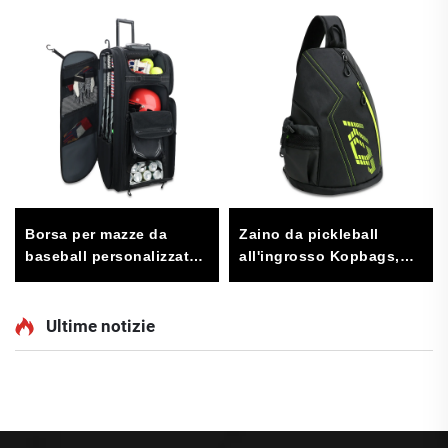
Borsa per mazze da
Zaino da pickleball
baseball personalizzata
all'ingrosso Kopbags,
MOQ1 Kopbags, borse
borsa da tennis unisex,
per softball, borsa da
zaino da tennis, pala da
baseball con rotelle,
pickleball reversibile
Ultime notizie
grande