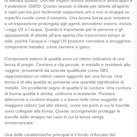
di elevata qualità. Uno dei migliori tessuti resistenti e antistrappo è
il poliestere 1680D. Questo tessuto è ideale per attività all'aperto
e zaini perché può facilmente sopportare urti e non si strappa su
superfici ruvide come il cemento. Una buona borsa può resistere
a un'esposizione prolungata agli agenti atmosferici esterni, inclusi
i raggi UV e l'acqua. Questo è importante per le persone e gli
appassionati di attività all'aria aperta che trascorrono tempo al
sole, poiché l'acqua e i raggi UV possono corrodere e arrugginire
componenti metallici, come cerniere e ganci.
Componenti esterni di qualità sono un ottimo indicatore di una
borsa di pregio. Cerniere e clip piccole, in metallo e resistenti alla
ruggine, provenienti da aziende qualificate come SBS,
rappresentano un ottimo valore aggiunto per una borsa. Una
borsa è di alta qualità se presenta una quantità significativa di
metallo. Un eccellente segno di qualità è la cucitura. Una cucitura
di buona qualità è stretta, uniforme e resistente. Prestare
attenzione a cuciture doppie o a barra nelle zone soggette al
maggiore utilizzo (ad alto stress), come nei punti in cui le tracolle
sono collegate alla borsa. Questo accorgimento protegge le
tracolle dallo strappo nel caso in cui la borsa venga
sovraccaricata.
Una delle caratteristiche principali è il fondo rinforzato del