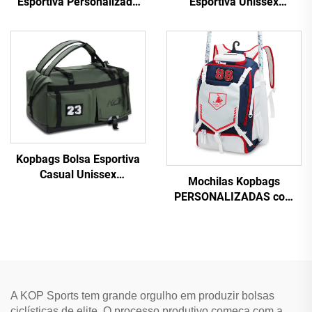
Esportiva Personalizada
Esportiva Unissex
com Estrutura Interna
Personalizada, Bolsa
Forro em Náilon e Fecho
Profissional para Equipe
com Zíper Bolsa Esportiva
Esportiva
Personalizada
Kopbags Bolsa Esportiva
Casual Unissex
Mochilas Kopbags
Personalizada, Fabricante
PERSONALIZADAS com
de Mochilas Esportivas
LOGOTIPO Grande
para Homem com
Mochila de Beisebol
Logotipos Profissionais de
Bolsas para Bastão
Equipe na Mochila
Mochila Esportiva
Impressão Personalizada
de Beisebol
A KOP Sports tem grande orgulho em produzir bolsas
ciclísticas de elite. O processo produtivo começa com a