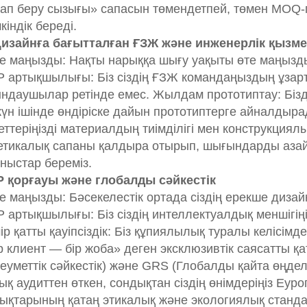
ап беру сызығы» сапасын төмендетпей, төмен MOQ-
кіндік береді.
Дизайнға бағытталған ҒЗЖ және инженерлік қызме
е маңызды: Нақты нарыққа шығу уақыты өте маңызд
 артықшылығы: Біз сіздің ҒЗЖ командаңыздың ұзарты
ндаушылар ретінде емес. Жылдам прототиптау: Бізд
күн ішінде өндіріске дайын прототиптерге айналдыра
еттеріңізді материалдың тиімділігі мен конструкци
етикалық сапаны қалдыра отырып, шығындарды азайт
ныстар береміз.
IP қорғауы және глобалды сәйкестік
е маңызды: Бәсекелестік ортада сіздің ерекше дизайн
 артықшылығы: Біз сіздің интеллектуалдық меншігіңізд
ір қатты қауіпсіздік: Біз құпиялылық туралы келісім
р клиент — бір жоба» деген эксклюзивтік саясатты қа
еуметтік сәйкестік) және GRS (Глобалды қайта өңд
ық аудиттен өткен, сондықтан сіздің өнімдеріңіз Еу
ықтарының қатаң этикалық және экологиялық станда