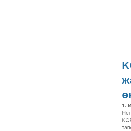
K
ж
ө
1. 
Нег
KOP
тап