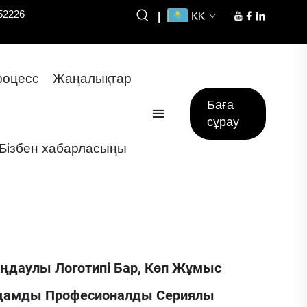
52226
|
KK
оцесс
Жаңалықтар
Баға
сұрау
Бізбен хабарласыңы
ңдаулы Логотипі Бар, Көп Жұмыс
ыдамды Професионалды Сериялы