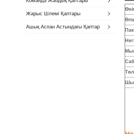
Команда Жабдық Қаптары
Өні
Жарыс Шлемі Қаптары
Өлш
Ашық Аспан Астындағы Қаптар
Пак
Нег
Мын
Саб
Төл
Шығ
Не