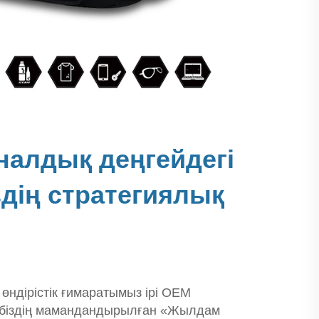
алдық деңгейдегі
здің стратегиялық
өндірістік ғимаратымыз ірі OEM
л біздің мамандандырылған «Жылдам