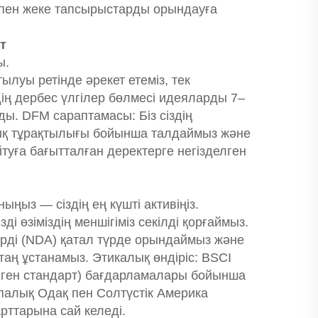
пен жеке тапсырыстарды орындауға
т
ы.
луы ретінде әрекет етеміз, тек
ің дербес үлгілер бөлмесі идеяларды 7–
ды. DFM сараптамасы: Біз сіздің
ялық тұрақтылығы бойынша талдаймыз және
уға бағытталған деректерге негізделген
ыңыз — сіздің ең күшті активіңіз.
і өзіміздің меншігіміз секілді қорғаймыз.
дерді (NDA) қатал түрде орындаймыз және
таң ұстанамыз. Этикалық өндіріс: BSCI
елген стандарт) бағдарламалары бойынша
ропалық Одақ пен Солтүстік Америка
рттарына сай келеді.