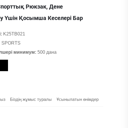
 Спорттық Рюкзак, Дене
 Үшін Қосымша Кеселері Бар
і:
K25TB021
 SPORTS
лшері минимум:
500 дана
мыз
Біздің жұмыс туралы
Ұсынылатын өнімдер