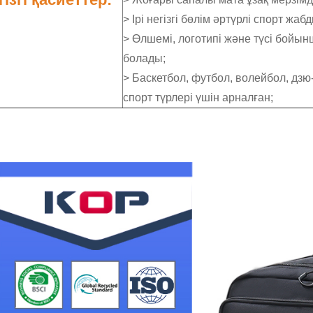
> Ірі негізгі бөлім әртүрлі спорт 
> Өлшемі, логотипі және түсі бойынш
болады;
> Баскетбол, футбол, волейбол, дз
спорт түрлері үшін арналған;