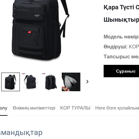
Қара Түсті
Шынықтыру
Модель нөмір
Өндіруші:
KOP
Тапсырыс мө
Сұраныс
олу
Өнімнің мәліметтері
KOP ТУРАЛЫ
Неге бізге қолайлы
мандықтар