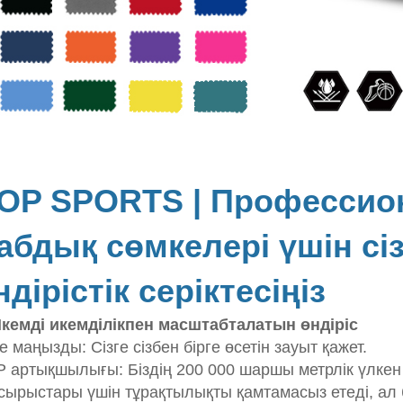
OP SPORTS | Профессион
абдық сөмкелері үшін сі
ндірістік серіктесіңіз
Икемді икемділікпен масштабталатын өндіріс
е маңызды: Сізге сізбен бірге өсетін зауыт қажет.
 артықшылығы: Біздің 200 000 шаршы метрлік үлкен 
сырыстары үшін тұрақтылықты қамтамасыз етеді, а