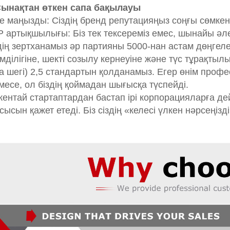
Сынақтан өткен сапа бақылауы
е маңызды: Сіздің бренд репутацияңыз соңғы сөмке
 артықшылығы: Біз тек тексереміз емес, шынайы әл
дің зертханамыз әр партияны 5000-нан астам дөңгел
імділігіне, шекті созылу кернеуіне және түс тұрақты
а шегі) 2,5 стандартын қолданамыз. Егер өнім про
месе, ол біздің қоймадан шығысқа түспейді.
кентай стартаптардан бастап ірі корпорацияларға дей
сысын қажет етеді. Біз сіздің «келесі үлкен нәрсең