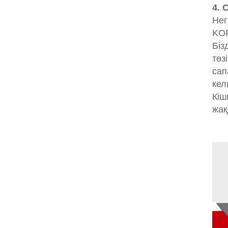
4. 
Нег
KOP
Біз
төз
сап
кел
Кіш
жақ