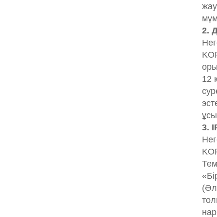
жау
мүм
2. 
Нег
KOP
оры
12 
сур
эст
ұсы
3. 
Нег
KOP
Тем
«Бі
(Әл
тол
нар