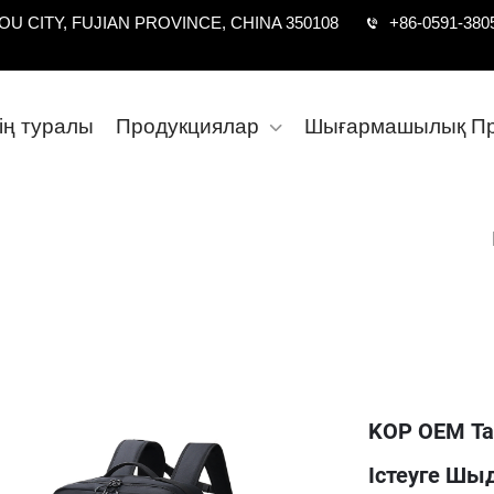
U CITY, FUJIAN PROVINCE, CHINA 350108
+86-0591-380
дің туралы
Продукциялар
Шығармашылық Пр
KOP OEM Та
Істеуге Ш