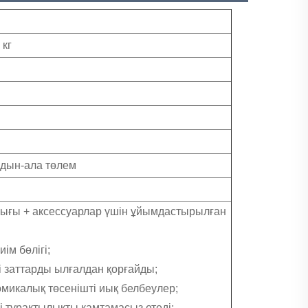
 кг
лдын-ала төлем
апшығы + аксессуарлар үшін ұйымдастырылған
ім бөлігі;
і заттарды ылғалдан қорғайды;
омикалық төсенішті иық белбеулер;
і тұрақтылықты қамтамасыз етеді;