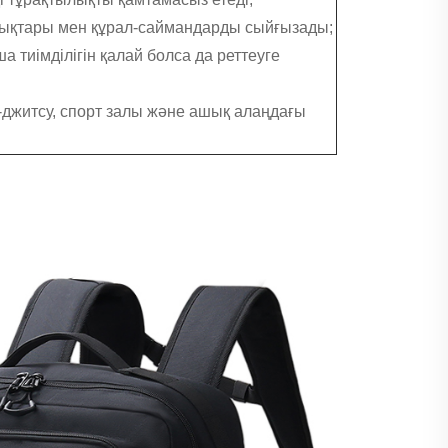
жабдықтары мен құрал-саймандарды сыйғызады;
а тиімділігін қалай болса да реттеуге
ю-джитсу, спорт залы және ашық алаңдағы