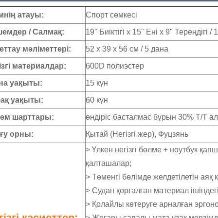
мнің атауы:
Спорт сөмкесі
емдер / Салмақ:
19" Биіктігі x 15" Ені x 9" Тереңдігі / 1
еттау мәліметтері:
52 x 39 x 56 см / 5 дана
ізгі материалдар:
600D полиэстер
а уақыты:
15 күн
ақ уақыты:
60 күн
ем шарттары:
өндіріс басталмас бұрын 30% Т/Т а
у орны:
Қытай (Негізгі жер), Фуцзянь
> Үлкен негізгі бөлме + ноутбук қ
қалташалар;
> Төменгі бөлімде желдетілетін аяқ ки
> Судан қорғалған материал ішіндег
> Қолайлы көтеруге арналған эргон
гізгі қасиеттер:
> Жоғары сапалы мата ұзақ мерзімд