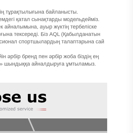
нің тұрақтылығына байланысты.
емдегі қатал сынақтарды модельдейміз.
ек айналымына, ауыр жүктің тербеліске
лығына тексереді. Біз AQL (Қабылданатын
фесионал спортшылардың талаптарына сай
ін әрбір бренд пен әрбір жоба біздің ең
ізді» шындыққа айналдыруға ұмтыламыз.