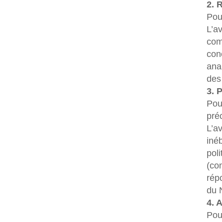
2. 
Pou
L’a
com
con
anal
des
3. 
Pou
pré
L’av
iné
poli
(co
rép
du 
4. 
Pou