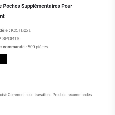
De Poches Supplémentaires Pour
nt
èle :
K25TB021
P SPORTS
de commande :
500 pièces
n
isir
Comment nous travaillons
Produits recommandés