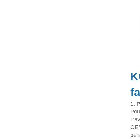
K
f
1. 
Pou
L’a
OEM
per