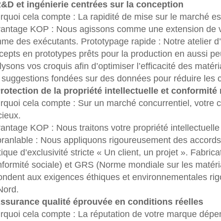
R&D et ingénierie centrées sur la conception
rquoi cela compte : La rapidité de mise sur le marché est
vantage KOP : Nous agissons comme une extension de v
me des exécutants. Prototypage rapide : Notre atelier d
cepts en prototypes prêts pour la production en aussi p
ysons vos croquis afin d’optimiser l’efficacité des matéri
 suggestions fondées sur des données pour réduire les co
Protection de la propriété intellectuelle et conformit
rquoi cela compte : Sur un marché concurrentiel, votre c
cieux.
antage KOP : Nous traitons votre propriété intellectuelle 
branlable : Nous appliquons rigoureusement des accords
tique d’exclusivité stricte « Un client, un projet ». Fabr
nformité sociale) et GRS (Norme mondiale sur les matéria
ondent aux exigences éthiques et environnementales ri
Nord.
Assurance qualité éprouvée en conditions réelles
rquoi cela compte : La réputation de votre marque dépend