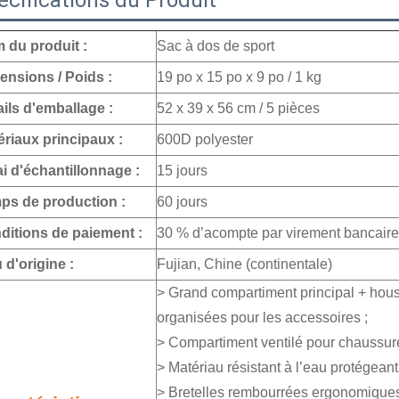
écifications du Produit
 du produit :
Sac à dos de sport
ensions / Poids :
19 po x 15 po x 9 po / 1 kg
ils d'emballage :
52 x 39 x 56 cm / 5 pièces
ériaux principaux :
600D polyester
i d'échantillonnage :
15 jours
ps de production :
60 jours
ditions de paiement :
30 % d’acompte par virement bancaire 
 d'origine :
Fujian, Chine (continentale)
> Grand compartiment principal + hous
organisées pour les accessoires ;
> Compartiment ventilé pour chaussure
> Matériau résistant à l’eau protégeant
> Bretelles rembourrées ergonomiques 