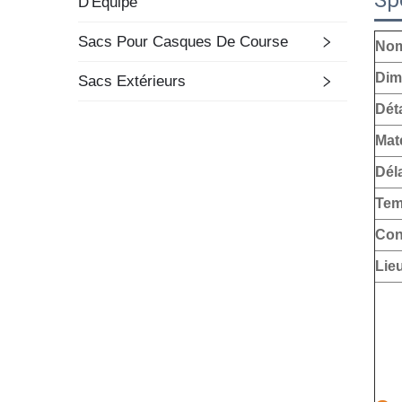
Sp
D'Équipe
Sacs Pour Casques De Course
Nom
Dim
Sacs Extérieurs
Déta
Mat
Déla
Tem
Con
Lieu