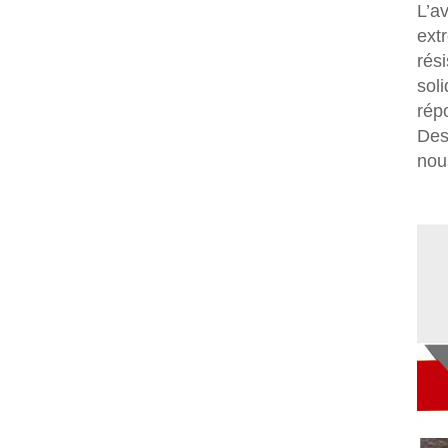
L’a
ext
rés
sol
rép
Des
nou