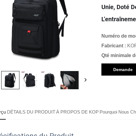
Unie, Doté 
L’entraîneme
Numéro de mod
Fabricant :
KO
Qté minimale 
Demande
d'informatio
rçu
DÉTAILS DU PRODUIT
À PROPOS DE KOP
Pourquoi Nous Cho