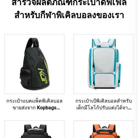
สำรวจผลิตภัณฑ์กระเป๋าดัฟเฟิล
สำหรับกีฬาพิเคิลบอลงของเรา
กระเป๋าแบคแพ็คพิเคิลบอล
กระเป๋าเป้พิเคิลบอลสำหรับ
ขายส่งจาก Kopbags
เด็กมีโลโก้ปรับแต่งได้จาก
สำหรับผู้หญิงและผู้ชาย
Kopbags กระเป๋าพิเคิลบอล
กระเป๋าเทนนิส แบคแพ็ค
กระเป๋ากีฬาลำลอง
เทนนิส พายพิเคิลบอลกลับ
ด้านได้