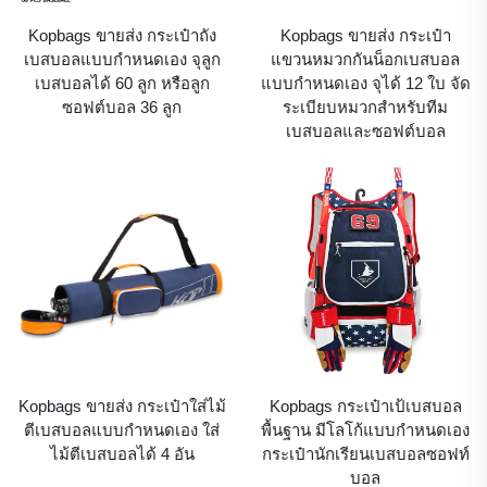
Kopbags ขายส่ง กระเป๋าถัง
Kopbags ขายส่ง กระเป๋า
เบสบอลแบบกำหนดเอง จุลูก
แขวนหมวกกันน็อกเบสบอล
เบสบอลได้ 60 ลูก หรือลูก
แบบกำหนดเอง จุได้ 12 ใบ จัด
ซอฟต์บอล 36 ลูก
ระเบียบหมวกสำหรับทีม
เบสบอลและซอฟต์บอล
Kopbags ขายส่ง กระเป๋าใส่ไม้
Kopbags กระเป๋าเป้เบสบอล
ตีเบสบอลแบบกำหนดเอง ใส่
พื้นฐาน มีโลโก้แบบกำหนดเอง
ไม้ตีเบสบอลได้ 4 อัน
กระเป๋านักเรียนเบสบอลซอฟท์
บอล