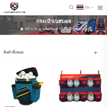
TH
กระเป๋าเบสบอล
หน้าแรก
>
ผลิตภัณฑ์
>
กระเป๋าเบสบอล
สินค้าทั้งหมด