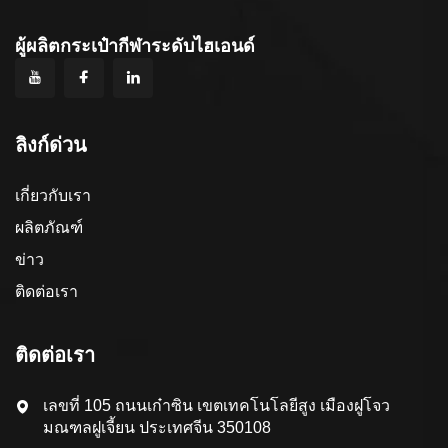
ผู้ผลิตกระเป๋ากีฬาระดับไฮเอนด์
ลิงก์ด่วน
เกี่ยวกับเรา
ผลิตภัณฑ์
ข่าว
ติดต่อเรา
ติดต่อเรา
เลขที่ 105 ถนนเก๋าซิน เขตเทคโนโลยีสูง เมืองฝูโจว
มณฑลฝูเจี้ยน ประเทศจีน 350108