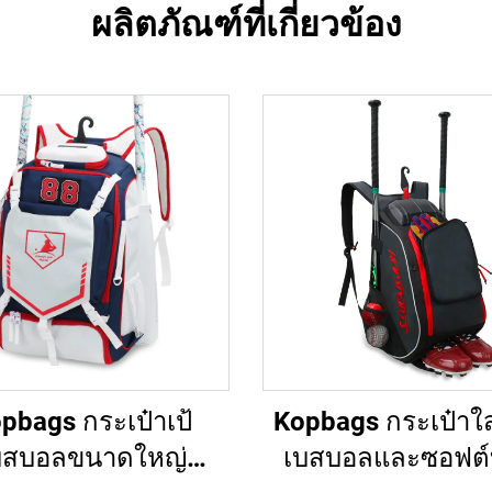
ผลิตภัณฑ์ที่เกี่ยวข้อง
pbags กระเป๋าเป้
Kopbags กระเป๋าใส่
บสบอลขนาดใหญ่
เบสบอลและซอฟต