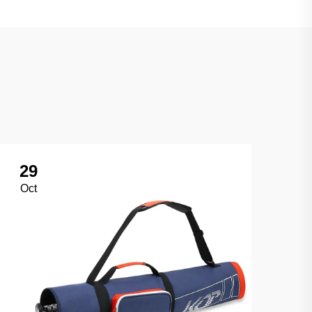
29
2
Oct
Oc
วิธ