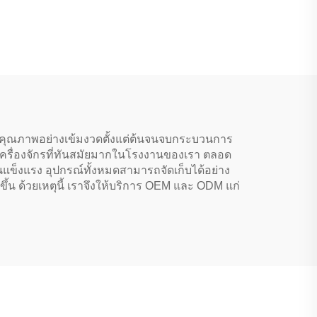
ณภาพ
Kopbags กระเป๋าดัฟเฟิล
้กีฬา
กีฬาผู้หญิงผู้ชายสำหรับ
่ง
กีฬาบาสเกตบอลและ
ฟุตบอล
คุณภาพอย่างเข้มงวดตั้งแต่ต้นจนจบกระบวนการ
าใช้เครื่องจักรที่ทันสมัยมากในโรงงานของเรา ตลอด
ข็งแรง อุปกรณ์ทั้งหมดสามารถจัดเก็บได้อย่าง
ึ้น ด้วยเหตุนี้ เราจึงให้บริการ OEM และ ODM แก่