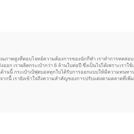
๋าใส่ไม้เบสบอล กีฬา
แบบกำหนดเอง คุ
๋าเป้ มีโลโก้และพิมพ์
สูง กันน้ำ กระเป๋าเป
แบบกำหนดเอง
ผลิตภัณฑ์ขายส
ลคุณภาพสูงที่ตอบโจทย์ความต้องการของนักกีฬา เราทำการทดสอบ
จัดส่งออก เราผลิตกระเป๋ากว่า 6 ล้านใบต่อปี ซึ่งเป็นไปได้เพราะเร
านนี้ กระเป๋าเป้ฟุตบอลทุกใบได้รับการออกแบบให้มีความทนทานแ
อกจากนี้ เรายังเข้าใจถึงความสำคัญของการปรับแต่งตามตลาดที่เพิ่มข