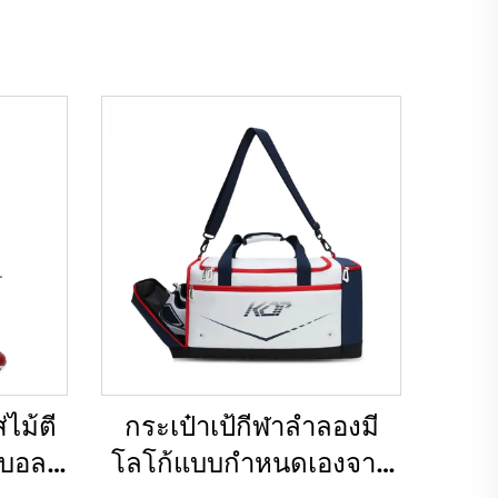
ไม้ตี
กระเป๋าเป้กีฬาลำลองมี
์บอล
โลโก้แบบกำหนดเองจาก