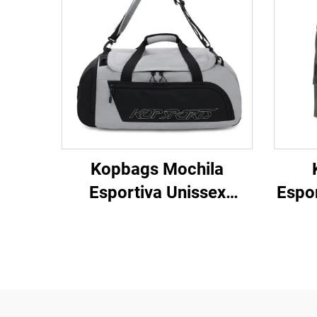
Kopbags Mochila
Esportiva Unissex
Espor
Personalizada, Bolsa
e 
Casual para Homem
Espor
com Logotipos
Profissionais de Equipe
Esportiva