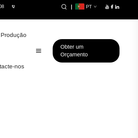
08
|
PT
 Produção
Obter um
Orçamento
tacte-nos