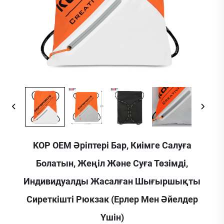
KOP OEM Әріптері Бар, Киімге Салуға
Болатын, Жеңіл Және Суға Төзімді,
Индивидуалды Жасалған Шығыршықты
Сиреткішті Рюкзак (ерлер Мен Әйелдер
Үшін)