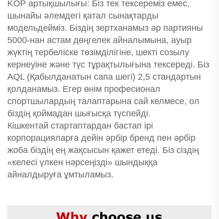
KOP артықшылығы: Біз тек тексереміз емес,
шынайы әлемдегі қатал сынақтарды
модельдейміз. Біздің зертханамыз әр партияны
5000-нан астам дөңгелек айналымына, ауыр
жүктің тербеліске төзімділігіне, шекті созылу
кернеуіне және түс тұрақтылығына тексереді. Біз
AQL (Қабылданатын сапа шегі) 2,5 стандартын
қолданамыз. Егер өнім професионал
спортшылардың талаптарына сай келмесе, ол
біздің қоймадан шығысқа түспейді.
Кішкентай стартаптардан бастап ірі
корпорацияларға дейін әрбір бренд пен әрбір
жоба біздің ең жақсысын қажет етеді. Біз сіздің
«келесі үлкен нәрсеңізді» шындыққа
айналдыруға ұмтыламыз.