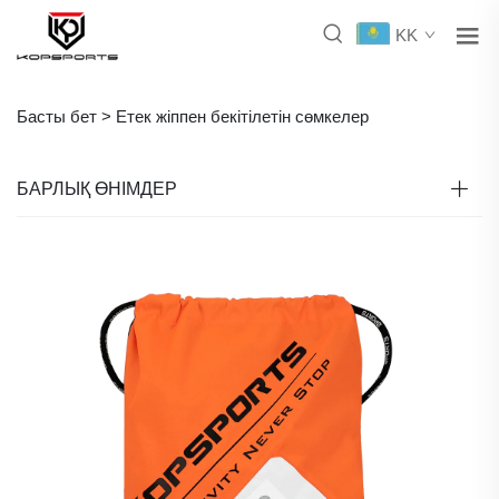
KK
Басты бет >
Етек жіппен бекітілетін сөмкелер
БАРЛЫҚ ӨНІМДЕР