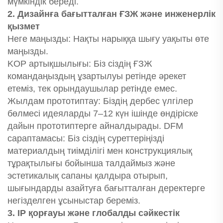
мүмкіндік береді.
2. Дизайнға бағытталған ҒЗЖ және инженерлік
қызмет
Неге маңызды: Нақты нарыққа шығу уақыты өте
маңызды.
KOP артықшылығы: Біз сіздің ҒЗЖ
командаңыздың ұзартылуы ретінде әрекет
етеміз, тек орындаушылар ретінде емес.
Жылдам прототиптау: Біздің дербес үлгілер
бөлмесі идеяларды 7–12 күн ішінде өндіріске
дайын прототиптерге айналдырады. DFM
сараптамасы: Біз сіздің суреттеріңізді
материалдың тиімділігі мен конструкциялық
тұрақтылығы бойынша талдаймыз және
эстетикалық сапаны қалдыра отырып,
шығындарды азайтуға бағытталған деректерге
негізделген ұсыныстар береміз.
3. IP қорғауы және глобалды сәйкестік