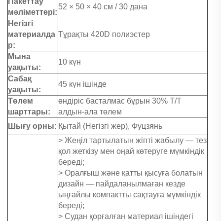
Пакеттау
52 × 50 × 40 см / 30 дана
мәліметтері:
Негізгі
материалда
Тұрақты 420D полиэстер
р:
Мына
10 күн
уақыты:
Сабақ
45 күн ішінде
уақыты:
Төлем
өндіріс басталмас бұрын 30% Т/Т
шарттары:
алдын-ала төлем
Шығу орны:
Қытай (Негізгі жер), Фуцзянь
> Жеңіл тартылатын жіпті жабылу — тез
қол жеткізу мен оңай көтеруге мүмкіндік
береді;
> Оралғыш және қатты қысуға болатын
дизайн — пайдаланылмаған кезде
ыңғайлы компактты сақтауға мүмкіндік
береді;
> Судан қорғалған материал ішіндегі