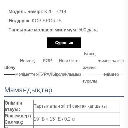
Модель нөмірі:
K20TB214
Өндіруші:
KOP SPORTS
Тапсырыс мөлшері минимум:
500 дана
Сұраныс
Біздің
Өнімнің
KOP
Неге бізге
Ұсынылатын
Шолу
жұмыс
мәліметтері
ТУРАЛЫ
қолайлымыз
өнімдер
туралы
Мамандықтар
Өнімнің
Тартылатын жіпті сантақ қапшығы
атауы:
Өлшемдер /
19" Б × 15" Е / 0,2 кг
Салмақ: