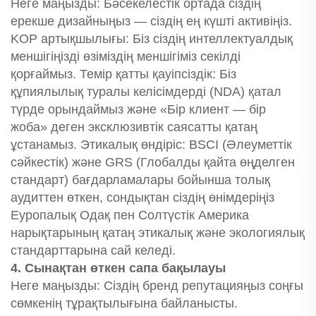
Неге маңызды: Бәсекелестік ортада сіздің
ерекше дизайныңыз — сіздің ең күшті активіңіз.
KOP артықшылығы: Біз сіздің интеллектуалдық
меншігіңізді өзіміздің меншігіміз секілді
қорғаймыз. Темір қатты қауіпсіздік: Біз
құпиялылық туралы келісімдерді (NDA) қатал
түрде орындаймыз және «Бір клиент — бір
жоба» деген эксклюзивтік саясатты қатаң
ұстанамыз. Этикалық өндіріс: BSCI (Әлеуметтік
сәйкестік) және GRS (Глобалды қайта өңделген
стандарт) бағдарламалары бойынша толық
аудиттен өткен, сондықтан сіздің өнімдеріңіз
Еуропалық Одақ пен Солтүстік Америка
нарықтарының қатаң этикалық және экологиялық
стандарттарына сай келеді.
4. Сынақтан өткен сапа бақылауы
Неге маңызды: Сіздің бренд репутацияңыз соңғы
сөмкенің тұрақтылығына байланысты.