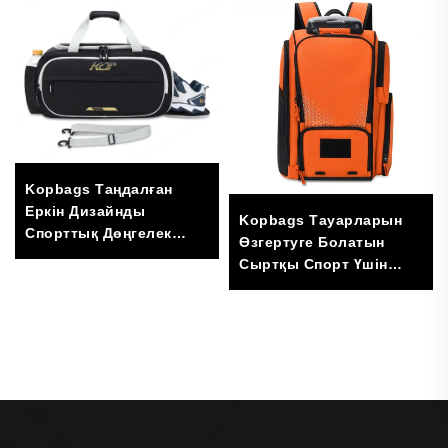
Kopbags Таңдалған
Еркін Дизайнды
Kopbags Тауарларын
Спорттық Дөңгелек
Өзгертуге Болатын
Сөмке, Баскетбол,
Сыртқы Спорт Үшін
Футбол, Саяхат үшін
Вельга Рақеттеріне
Нейлон Жиектемелі,
Арналған Қалта, Вельга
«Молния» Замыналы,
Сумкасы
Иілгіш Артқы Беті бар
Модалы Сөмке