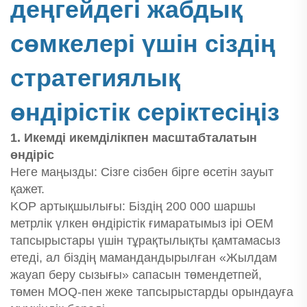
деңгейдегі жабдық
сөмкелері үшін сіздің
стратегиялық
өндірістік серіктесіңіз
1. Икемді икемділікпен масштабталатын
өндіріс
Неге маңызды: Сізге сізбен бірге өсетін зауыт
қажет.
KOP артықшылығы: Біздің 200 000 шаршы
метрлік үлкен өндірістік ғимаратымыз ірі OEM
тапсырыстары үшін тұрақтылықты қамтамасыз
етеді, ал біздің мамандандырылған «Жылдам
жауап беру сызығы» сапасын төмендетпей,
төмен MOQ-пен жеке тапсырыстарды орындауға