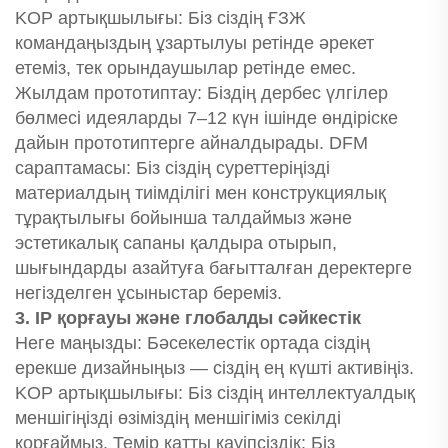
KOP артықшылығы: Біз сіздің ҒЗЖ
командаңыздың ұзартылуы ретінде әрекет
етеміз, тек орындаушылар ретінде емес.
Жылдам прототиптау: Біздің дербес үлгілер
бөлмесі идеяларды 7–12 күн ішінде өндіріске
дайын прототиптерге айналдырады. DFM
сараптамасы: Біз сіздің суреттеріңізді
материалдың тиімділігі мен конструкциялық
тұрақтылығы бойынша талдаймыз және
эстетикалық сапаны қалдыра отырып,
шығындарды азайтуға бағытталған деректерге
негізделген ұсыныстар береміз.
3. IP қорғауы және глобалды сәйкестік
Неге маңызды: Бәсекелестік ортада сіздің
ерекше дизайныңыз — сіздің ең күшті активіңіз.
KOP артықшылығы: Біз сіздің интеллектуалдық
меншігіңізді өзіміздің меншігіміз секілді
қорғаймыз. Темір қатты қауіпсіздік: Біз