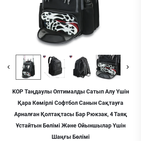
KOP Таңдаулы Оптималды Сатып Алу Үшін
Қара Көмірлі Софтбол Санын Сақтауға
Арналған Қолтақтасы Бар Рюкзак, 4 Таяқ
Ұстайтын Бөлімі Және Ойыншылар Үшін
Шаңғы Бөлімі