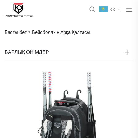
KK
Басты бет >
Бейсболдың Арқа Қалтасы
БАРЛЫҚ ӨНІМДЕР