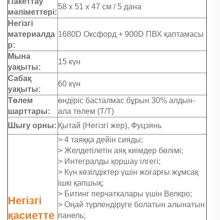
Пакеттау
58 x 51 x 47 см / 5 дана
мәліметтері:
Негізгі
материалда
1680D Оксфорд + 900D ПВХ қаптамасы
р:
Мына
15 күн
уақыты:
Сабақ
60 күн
уақыты:
Төлем
өндіріс басталмас бұрын 30% алдын-
шарттары:
ала төлем (Т/Т)
Шығу орны:
Қытай (Негізгі жер), Фуцзянь
> 4 таяққа дейін сияды;
> Желдетілетін аяқ киімдер бөлімі;
> Интегралды қоршау ілгегі;
> Күн көзілдіктер үшін жоғарғы жұмсақ
ішкі қапшық;
> Битинг перчаткалары үшін Велкро;
Негізгі
> Оңай түрлендіруге болатын алынатын
қасиетте
панель;