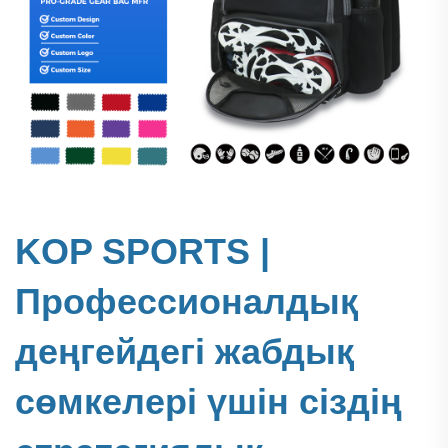
KOP SPORTS |
Профессионалдық
деңгейдегі жабдық
сөмкелері үшін сіздің