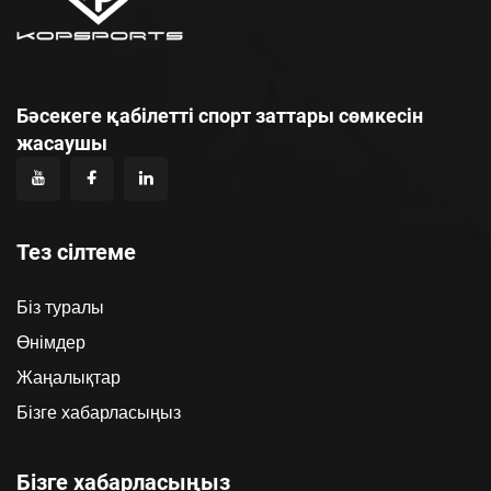
Бәсекеге қабілетті спорт заттары сөмкесін
жасаушы
Тез сілтеме
Біз туралы
Өнімдер
Жаңалықтар
Бізге хабарласыңыз
Бізге хабарласыңыз