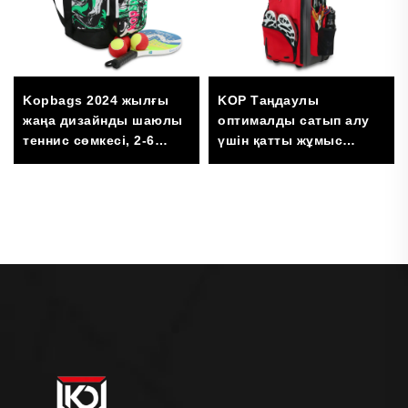
Kopbags 2024 жылғы
KOP Таңдаулы
жаңа дизайнды шаюлы
оптималды сатып алу
теннис сөмкесі, 2-6
үшін қатты жұмыс
ракетканы сыятын
істейтін көмір қызыл
түсті жұмсақ доп ойыны
мен бейсбол үшін
дөңгелекті домалақ
қапшық, ерлер мен
әйелдерге арналған