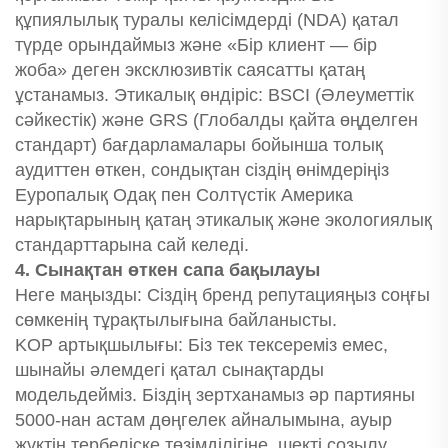
құпиялылық туралы келісімдерді (NDA) қатал
түрде орындаймыз және «Бір клиент — бір
жоба» деген эксклюзивтік саясатты қатаң
ұстанамыз. Этикалық өндіріс: BSCI (Әлеуметтік
сәйкестік) және GRS (Глобалды қайта өңделген
стандарт) бағдарламалары бойынша толық
аудиттен өткен, сондықтан сіздің өнімдеріңіз
Еуропалық Одақ пен Солтүстік Америка
нарықтарының қатаң этикалық және экологиялық
стандарттарына сай келеді.
4. Сынақтан өткен сапа бақылауы
Неге маңызды: Сіздің бренд репутацияңыз соңғы
сөмкенің тұрақтылығына байланысты.
KOP артықшылығы: Біз тек тексереміз емес,
шынайы әлемдегі қатал сынақтарды
модельдейміз. Біздің зертханамыз әр партияны
5000-нан астам дөңгелек айналымына, ауыр
жүктің тербеліске төзімділігіне, шекті созылу