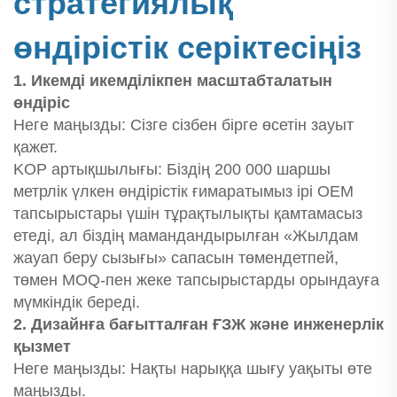
стратегиялық
өндірістік серіктесіңіз
1. Икемді икемділікпен масштабталатын
өндіріс
Неге маңызды: Сізге сізбен бірге өсетін зауыт
қажет.
KOP артықшылығы: Біздің 200 000 шаршы
метрлік үлкен өндірістік ғимаратымыз ірі OEM
тапсырыстары үшін тұрақтылықты қамтамасыз
етеді, ал біздің мамандандырылған «Жылдам
жауап беру сызығы» сапасын төмендетпей,
төмен MOQ-пен жеке тапсырыстарды орындауға
мүмкіндік береді.
2. Дизайнға бағытталған ҒЗЖ және инженерлік
қызмет
Неге маңызды: Нақты нарыққа шығу уақыты өте
маңызды.