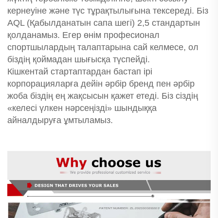
кернеуіне және түс тұрақтылығына тексереді. Біз
AQL (Қабылданатын сапа шегі) 2,5 стандартын
қолданамыз. Егер өнім професионал
спортшылардың талаптарына сай келмесе, ол
біздің қоймадан шығысқа түспейді.
Кішкентай стартаптардан бастап ірі
корпорацияларға дейін әрбір бренд пен әрбір
жоба біздің ең жақсысын қажет етеді. Біз сіздің
«келесі үлкен нәрсеңізді» шындыққа
айналдыруға ұмтыламыз.