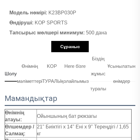
Модель нөмірі:
K23BP030P
Өндіруші:
KOP SPORTS
Тапсырыс мөлшері минимум:
500 дана
Сұраныс
Біздің
Өнімнің
KOP
Неге бізге
Ұсынылатын
Шолу
жұмыс
мәліметтері
ТУРАЛЫ
қолайлымыз
өнімдер
туралы
Мамандықтар
Өнімнің
Ойыншының бат рюкзагы
атауы:
Өлшемдер /
21" Биіктігі x 14" Ені x 9" Тереңдігі / 1,65
Салмақ:
кг