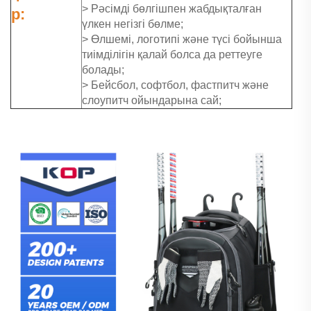
> Рәсімді бөлгішпен жабдықталған
р:
үлкен негізгі бөлме;
> Өлшемі, логотипі және түсі бойынша
тиімділігін қалай болса да реттеуге
болады;
> Бейсбол, софтбол, фастпитч және
слоупитч ойындарына сай;