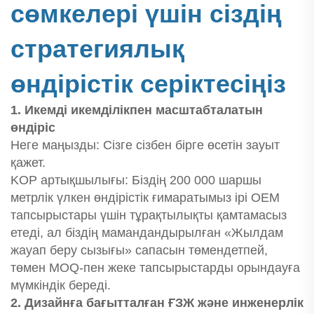
сөмкелері үшін сіздің
стратегиялық
өндірістік серіктесіңіз
1. Икемді икемділікпен масштабталатын
өндіріс
Неге маңызды: Сізге сізбен бірге өсетін зауыт
қажет.
KOP артықшылығы: Біздің 200 000 шаршы
метрлік үлкен өндірістік ғимаратымыз ірі OEM
тапсырыстары үшін тұрақтылықты қамтамасыз
етеді, ал біздің мамандандырылған «Жылдам
жауап беру сызығы» сапасын төмендетпей,
төмен MOQ-пен жеке тапсырыстарды орындауға
мүмкіндік береді.
2. Дизайнға бағытталған ҒЗЖ және инженерлік