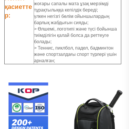
жоғары сапалы мата ұзақ мерзімді
қасиетте
тұрақтылыққа кепілдік береді;
р:
үлкен негізгі бөлім ойыншылардың
барлық жабдығын сияды;
> Өлшемі, логотипі және түсі бойынша
тиімділігін қалай болса да реттеуге
болады;
> Теннис, пиклбол, падел, бадминтон
және спортзалдағы спорт түрлері үшін
арналған;