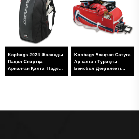
Kopbags 2024 Жасанды
Kopbags Ұсақтап Сатуға
Падел Спортқа
Арналған Тұрақты
Арналған Қалта, Падел
Бейсбол Дөңгелекті
Рақеттері Үшін Сумка,
Сумка, Доңғалақтары
Падел Теннис Сумкасы
Бар Бейсбол Дойбысы