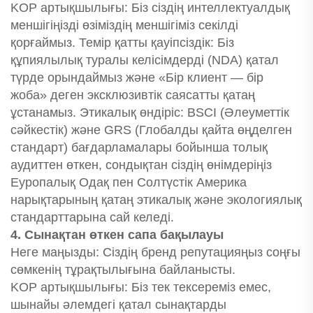
KOP артықшылығы: Біз сіздің интеллектуалдық
меншігіңізді өзіміздің меншігіміз секілді
қорғаймыз. Темір қатты қауіпсіздік: Біз
құпиялылық туралы келісімдерді (NDA) қатал
түрде орындаймыз және «Бір клиент — бір
жоба» деген эксклюзивтік саясатты қатаң
ұстанамыз. Этикалық өндіріс: BSCI (Әлеуметтік
сәйкестік) және GRS (Глобалды қайта өңделген
стандарт) бағдарламалары бойынша толық
аудиттен өткен, сондықтан сіздің өнімдеріңіз
Еуропалық Одақ пен Солтүстік Америка
нарықтарының қатаң этикалық және экологиялық
стандарттарына сай келеді.
4. Сынақтан өткен сапа бақылауы
Неге маңызды: Сіздің бренд репутацияңыз соңғы
сөмкенің тұрақтылығына байланысты.
KOP артықшылығы: Біз тек тексереміз емес,
шынайы әлемдегі қатал сынақтарды