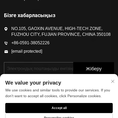
Бізге хабарласыңыз
NO.105, GAOXIN AVENUE, HIGH-TECH ZONE,
FUZHOU CITY, FUJIAN PROVINCE, CHINA 350108
+86-0591-38052226
[email protected]
Жіберу
We value your privacy
We use cookies and similar tools to provide our services. If you
don't want to accept all cookies, click Personalize cookies.
Accept all
© 2025, FUJIAN KOP SPORTS CO.,LTD. БАРЛЫҚ
ҚҰҚЫҚТАР ҚОРҒАЛҒАН
Жекелік саясаты