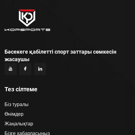
Бәсекеге қабілетті спорт заттары сөмкесін
жасаушы
Тез сілтеме
Біз туралы
Өнімдер
Жаңалықтар
Бізге хабарласыңыз