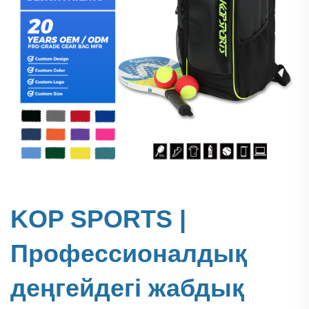
KOP SPORTS |
Профессионалдық
деңгейдегі жабдық