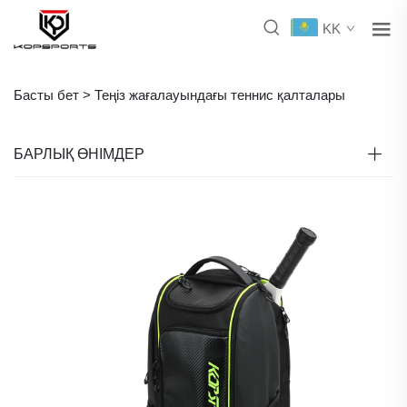
KK
Басты бет >
Теңіз жағалауындағы теннис қалталары
БАРЛЫҚ ӨНІМДЕР