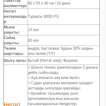
Пакеттау
60 x 55 x 40 см / 10 дана
мәліметтері:
Негізгі
материалда
Тұрақты 900D PU
р:
Мына
15 күн
уақыты:
Сабақ
60 күн
уақыты:
Төлем
өндіріс басталмас бұрын 30% алдын-
шарттары:
ала төлем (Т/Т)
Шығу орны:
Қытай (Негізгі жер), Фуцзянь
> Шағын теннис ракеткаларын 2 данаға
дейін сыйғызады;
> Ауа өткізетін аяқ киім бөлігі;
> Судан қорғалған материал ішіндегі
заттарды ылғалдан қорғайды;
> Қолайлы тасымалдау үшін
эргономикалық иық жағынан
Негізгі
тасымалданатын белдіктер;