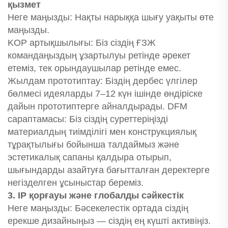
қызмет
Неге маңызды: Нақты нарыққа шығу уақыты өте
маңызды.
KOP артықшылығы: Біз сіздің ҒЗЖ
командаңыздың ұзартылуы ретінде әрекет
етеміз, тек орындаушылар ретінде емес.
Жылдам прототиптау: Біздің дербес үлгілер
бөлмесі идеяларды 7–12 күн ішінде өндіріске
дайын прототиптерге айналдырады. DFM
сараптамасы: Біз сіздің суреттеріңізді
материалдың тиімділігі мен конструкциялық
тұрақтылығы бойынша талдаймыз және
эстетикалық сапаны қалдыра отырып,
шығындарды азайтуға бағытталған деректерге
негізделген ұсыныстар береміз.
3. IP қорғауы және глобалды сәйкестік
Неге маңызды: Бәсекелестік ортада сіздің
ерекше дизайныңыз — сіздің ең күшті активіңіз.