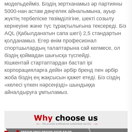
модельдейміз. Біздің зертханамыз әр партияны
5000-нан астам дөңгелек айналымына, ауыр
жүктің тербеліске төзімділігіне, шекті созылу
кернеуіне және түс тұрақтылығына тексереді. Біз
AQL (Қабылданатын сапа шегі) 2,5 стандартын
қолданамыз. Егер өнім професионал
спортшылардың талаптарына сай келмесе, ол
біздің қоймадан шығысқа түспейді.
Кішкентай стартаптардан бастап ірі
корпорацияларға дейін әрбір бренд пен әрбір
жоба біздің ең жақсысын қажет етеді. Біз сіздің
«келесі үлкен нәрсеңізді» шындыққа
айналдыруға ұмтыламыз.