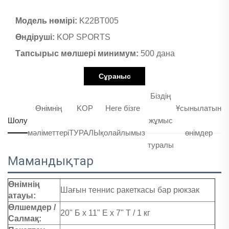
Модель нөмірі:
K22BT005
Өндіруші:
KOP SPORTS
Тапсырыс мөлшері минимум:
500 дана
Сұраныс
Біздің
Өнімнің
KOP
Неге бізге
Ұсынылатын
Шолу
жұмыс
мәліметтері
ТУРАЛЫ
қолайлымыз
өнімдер
туралы
Мамандықтар
Өнімнің
Шағын теннис ракеткасы бар рюкзак
атауы:
Өлшемдер /
20" Б x 11" Е x 7" Т / 1 кг
Салмақ: