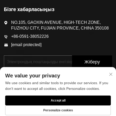
Бізге хабарласыңыз
NO.105, GAOXIN AVENUE, HIGH-TECH ZONE,
FUZHOU CITY, FUJIAN PROVINCE, CHINA 350108
+86-0591-38052226
[email protected]
Жіберу
We value your privacy
We use cookies and similar tools to provide our services. If you
don't want to accept all cookies, click Personalize cookies.
Accept all
© 2025, FUJIAN KOP SPORTS CO.,LTD. БАРЛЫҚ
ҚҰҚЫҚТАР ҚОРҒАЛҒАН
Жекелік саясаты
Personalize cookies