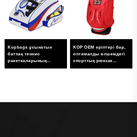
Kopbags ұсынатын
KOP OEM әріптері бар,
батпақ теннис
оптималды өлшемдегі
ракеткаларының
спорттық рюкзак
сомасы, шаюлы теннис
(баскетбол, футбол,
сөмкесі
волейбол үшін), аяқ
киім мен доп салуға
арналған бөлімі бар