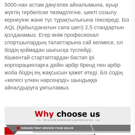
5000-нан астам дөңгелек айналымына, ауыр
жүктің тербеліске төзімділігіне, шекті созылу
кернеуіне және түс тұрақтылығына тексереді. Біз
AQL (Қабылданатын сапа шегі) 2,5 стандартын
қолданамыз. Егер өнім професионал
спортшылардың талаптарына сай келмесе, ол
біздің қоймадан шығысқа түспейді.
Кішкентай стартаптардан бастап ірі
корпорацияларға дейін әрбір бренд пен әрбір
жоба біздің ең жақсысын қажет етеді. Біз сіздің
«келесі үлкен нәрсеңізді» шындыққа
айналдыруға ұмтыламыз.