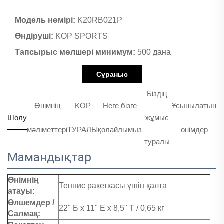
Модель нөмірі:
K20RB021P
Өндіруші:
KOP SPORTS
Тапсырыс мөлшері минимум:
500 дана
Сұраныс
Біздің
Өнімнің
KOP
Неге бізге
Ұсынылатын
Шолу
жұмыс
мәліметтері
ТУРАЛЫ
қолайлымыз
өнімдер
туралы
Мамандықтар
Өнімнің
Теннис ракеткасы үшін қалта
атауы:
Өлшемдер /
22" Б х 11" Е х 8,5" Т / 0,65 кг
Салмақ: