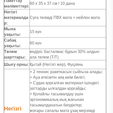
Пакеттау
60 х 35 х 37 см / 10 дана
мәліметтері:
Негізгі
материалда
Суға төзімді ПВХ мата + нейлон мата
р:
Мына
15 күн
уақыты:
Сабақ
60 күн
уақыты:
Төлем
өндіріс басталмас бұрын 30% алдын-
шарттары:
ала төлем (Т/Т)
Шығу орны:
Қытай (Негізгі жер), Фуцзянь
> 2 теннис ракеткасын сыйғыза алады;
> Ауа өткізетін аяқ киім бөлігі;
> Судан қорғалған материал ішіндегі
заттарды ылғалдан қорғайды;
> Қолайлы тасымалдау үшін
эргономикалық иық жағынан
тасымалданатын белдіктер;
Негізгі
жоғары сапалы мата ұзақ мерзімді