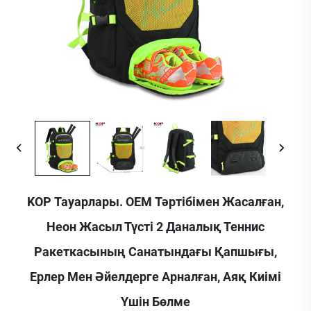
KOP Тауарлары. OEM Тәртібімен Жасалған,
Неон Жасыл Түсті 2 Даналық Теннис
Ракеткасының Санатындағы Қапшығы,
Ерлер Мен Әйелдерге Арналған, Аяқ Киімі
Үшін Бөлме