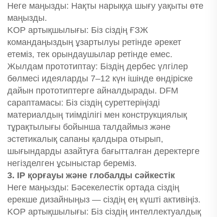
Неге маңызды: Нақты нарыққа шығу уақыты өте
маңызды.
KOP артықшылығы: Біз сіздің ҒЗЖ
командаңыздың ұзартылуы ретінде әрекет
етеміз, тек орындаушылар ретінде емес.
Жылдам прототиптау: Біздің дербес үлгілер
бөлмесі идеяларды 7–12 күн ішінде өндіріске
дайын прототиптерге айналдырады. DFM
сараптамасы: Біз сіздің суреттеріңізді
материалдың тиімділігі мен конструкциялық
тұрақтылығы бойынша талдаймыз және
эстетикалық сапаны қалдыра отырып,
шығындарды азайтуға бағытталған деректерге
негізделген ұсыныстар береміз.
3. IP қорғауы және глобалды сәйкестік
Неге маңызды: Бәсекелестік ортада сіздің
ерекше дизайныңыз — сіздің ең күшті активіңіз.
KOP артықшылығы: Біз сіздің интеллектуалдық