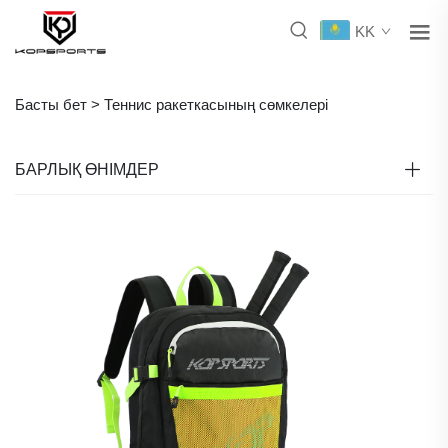
KK
Басты бет >
Теннис ракеткасының сөмкелері
БАРЛЫҚ ӨНІМДЕР