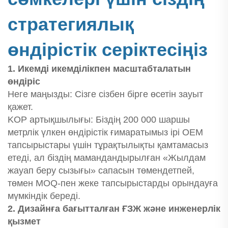
стратегиялық
өндірістік серіктесіңіз
1. Икемді икемділікпен масштабталатын
өндіріс
Неге маңызды: Сізге сізбен бірге өсетін зауыт
қажет.
KOP артықшылығы: Біздің 200 000 шаршы
метрлік үлкен өндірістік ғимаратымыз ірі OEM
тапсырыстары үшін тұрақтылықты қамтамасыз
етеді, ал біздің мамандандырылған «Жылдам
жауап беру сызығы» сапасын төмендетпей,
төмен MOQ-пен жеке тапсырыстарды орындауға
мүмкіндік береді.
2. Дизайнға бағытталған ҒЗЖ және инженерлік
қызмет