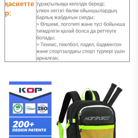
қасиетте
тұрақтылыққа кепілдік береді;
үлкен негізгі бөлім ойыншылардың
р:
барлық жабдығын сияды;
> Өлшемі, логотипі және түсі бойынша
тиімділігін қалай болса да реттеуге
болады;
> Теннис, пиклбол, падел, бадминтон
және спортзалдағы спорт түрлері үшін
арналған;