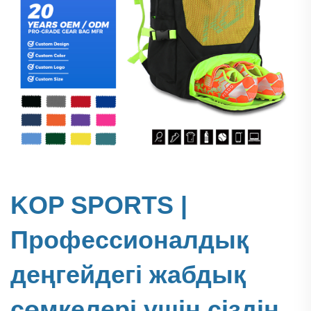
KOP SPORTS |
Профессионалдық
деңгейдегі жабдық
сөмкелері үшін сіздің