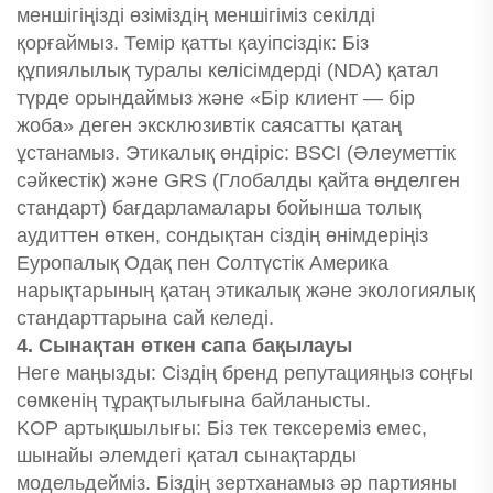
меншігіңізді өзіміздің меншігіміз секілді
қорғаймыз. Темір қатты қауіпсіздік: Біз
құпиялылық туралы келісімдерді (NDA) қатал
түрде орындаймыз және «Бір клиент — бір
жоба» деген эксклюзивтік саясатты қатаң
ұстанамыз. Этикалық өндіріс: BSCI (Әлеуметтік
сәйкестік) және GRS (Глобалды қайта өңделген
стандарт) бағдарламалары бойынша толық
аудиттен өткен, сондықтан сіздің өнімдеріңіз
Еуропалық Одақ пен Солтүстік Америка
нарықтарының қатаң этикалық және экологиялық
стандарттарына сай келеді.
4. Сынақтан өткен сапа бақылауы
Неге маңызды: Сіздің бренд репутацияңыз соңғы
сөмкенің тұрақтылығына байланысты.
KOP артықшылығы: Біз тек тексереміз емес,
шынайы әлемдегі қатал сынақтарды
модельдейміз. Біздің зертханамыз әр партияны