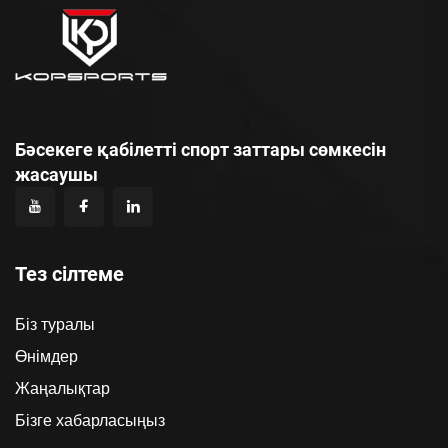
Бәсекеге қабілетті спорт заттары сөмкесін
жасаушы
Тез сілтеме
Біз туралы
Өнімдер
Жаңалықтар
Бізге хабарласыңыз