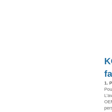
K
f
1. 
Pou
L’a
OEM
per