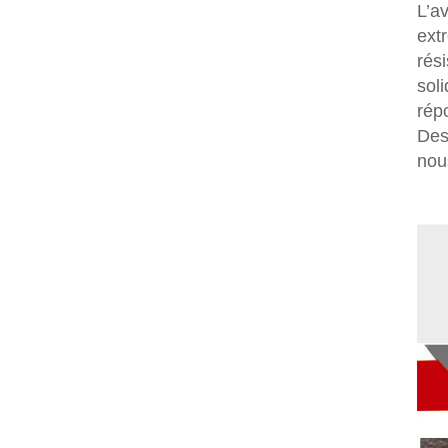
L’a
ext
rés
sol
rép
Des
nou