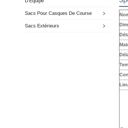
Sp
D'Équipe
Sacs Pour Casques De Course
Nom
Dim
Sacs Extérieurs
Déta
Mat
Déla
Tem
Con
Lieu