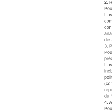
2. 
Pou
L’a
com
con
anal
des
3. 
Pou
pré
L’av
iné
poli
(co
rép
du 
4. 
Pou