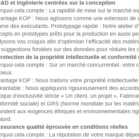
R&D et ingénierie centrées sur la conception
rquoi cela compte : La rapidité de mise sur le marché est
vantage KOP : Nous agissons comme une extension de v
me des exécutants. Prototypage rapide : Notre atelier d
cepts en prototypes prêts pour la production en aussi p
ysons vos croquis afin d’optimiser l’efficacité des matéri
 suggestions fondées sur des données pour réduire les co
Protection de la propriété intellectuelle et conformit
rquoi cela compte : Sur un marché concurrentiel, votre c
cieux.
antage KOP : Nous traitons votre propriété intellectuelle 
branlable : Nous appliquons rigoureusement des accords
tique d’exclusivité stricte « Un client, un projet ». Fabr
nformité sociale) et GRS (Norme mondiale sur les matéria
ondent aux exigences éthiques et environnementales ri
Nord.
Assurance qualité éprouvée en conditions réelles
rquoi cela compte : La réputation de votre marque dépend