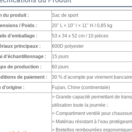
écifications du Produit
 du produit :
Sac de sport
ensions / Poids :
20" L × 10" l × 11" H / 0,85 kg
ils d'emballage :
53 x 34 x 52 cm / 10 pièces
ériaux principaux :
600D polyester
i d'échantillonnage :
15 jours
ps de production :
60 jours
ditions de paiement :
30 % d’acompte par virement bancaire 
 d'origine :
Fujian, Chine (continentale)
> Grande capacité permettant de trans
utilisation toute la journée ;
> Compartiment ventilé pour chaussure
> Matériau résistant à l’eau protégeant
> Bretelles rembourrées ergonomiques 