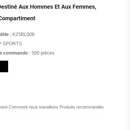
 Destiné Aux Hommes Et Aux Femmes,
Compartiment
èle :
K25BL006
P SPORTS
de commande :
500 pièces
n
isir
Comment nous travaillons
Produits recommandés