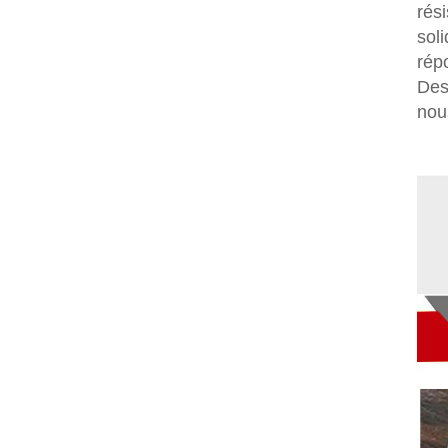
rés
sol
rép
Des
nou