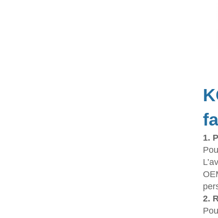
K
f
1. 
Pou
L’a
OEM
per
2. 
Pou