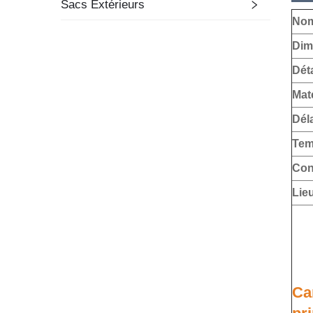
Sacs Extérieurs
Nom
Dim
Déta
Mat
Déla
Tem
Con
Lieu
Ca