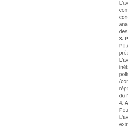
L’a
com
con
anal
des
3. 
Pou
pré
L’av
iné
poli
(co
rép
du 
4. 
Pou
L’a
ext