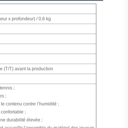
geur x profondeur) / 0,6 kg
 (T/T) avant la production
tennis ;
s ;
 le contenu contre l’humidité ;
confortable ;
ne durabilité élevée ;
t accueillir l’ensemble du matériel des joueurs