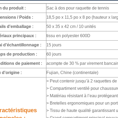
 du produit :
Sac à dos pour raquette de tennis
ensions / Poids :
18,5 po x 11,5 po x 8 po (hauteur x lar
ils d'emballage :
50 x 35 x 42 cm / 10 unités
ériaux principaux :
tissu en polyester 600D
i d'échantillonnage :
15 jours
ps de production :
60 jours
ditions de paiement :
acompte de 30 % par virement bancaire
 d'origine :
Fujian, Chine (continentale)
> Peut contenir jusqu’à 2 raquettes de 
> Compartiment ventilé pour chaussure
> Matériau résistant à l’eau protégeant
> Bretelles ergonomiques pour un port 
ractéristiques
> Tissu de haute qualité garantissant u
> Grand compartiment principal pouvan