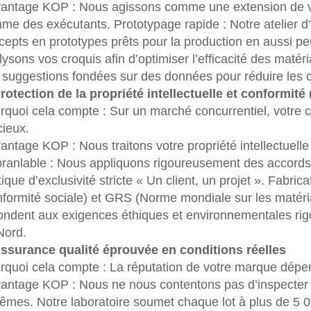
vantage KOP : Nous agissons comme une extension de v
me des exécutants. Prototypage rapide : Notre atelier d
cepts en prototypes prêts pour la production en aussi p
ysons vos croquis afin d’optimiser l’efficacité des matéri
 suggestions fondées sur des données pour réduire les co
Protection de la propriété intellectuelle et conformit
rquoi cela compte : Sur un marché concurrentiel, votre c
cieux.
antage KOP : Nous traitons votre propriété intellectuelle 
branlable : Nous appliquons rigoureusement des accords
tique d’exclusivité stricte « Un client, un projet ». Fabr
nformité sociale) et GRS (Norme mondiale sur les matéria
ondent aux exigences éthiques et environnementales ri
Nord.
Assurance qualité éprouvée en conditions réelles
rquoi cela compte : La réputation de votre marque dépend
vantage KOP : Nous ne nous contentons pas d’inspecter ; 
rêmes. Notre laboratoire soumet chaque lot à plus de 5 0