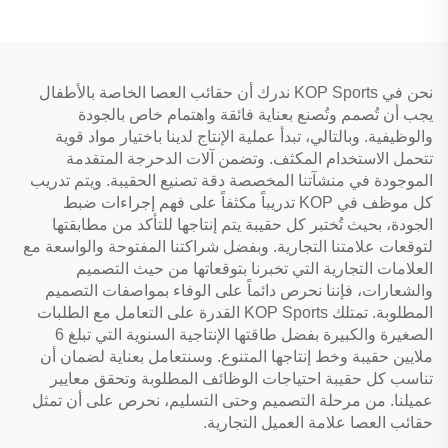
نحن في KOP Sports ندرك أن حقائب العصا الخاصة بالأطفال
يجب أن تُصمم وتُصنع بعناية فائقة واهتمام خاص بالجودة
والوظيفية. وبالتالي، تبدأ عملية الإنتاج لدينا باختيار مواد قوية
تتحمل الاستخدام المكثف. وتضمن آلات الدحرجة المتقدمة
الموجودة في منشآتنا المخصصة دقة تصنيع الحقيبة. ويتم تدريب
كل موظف في KOP تدريباً مكثفاً على فهم إجراءات ضبط
الجودة، بحيث تُختبر كل حقيبة يتم إنتاجها للتأكد من مطابقتها
لتوقعات علامتنا التجارية. وبفضل شراكتنا المفتوحة والواسعة مع
العلامات التجارية التي تخبرنا بتوقعاتها من حيث التصميم
والشعارات، فإننا نحرص دائماً على الوفاء بمواصفات التصميم
المطلوبة. تمتلك KOP Sports القدرة على التعامل مع الطلبات
الصغيرة والكبيرة بفضل طاقتها الإنتاجية السنوية التي تبلغ 6
ملايين حقيبة وخط إنتاجها المتنوع. وسنتعامل بعناية لضمان أن
تناسب كل حقيبة احتياجات الوظائف المطلوبة وتحقق معايير
عميلنا. من مرحلة التصميم وحتى التسليم، نحرص على أن تمثل
حقائب العصا علامة العميل التجارية.