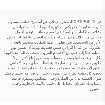
في KOP SPORTS، نفخر بالإعلان عن أننا ننتج حقائب بيسبول
كبيرة متطورة تُصنع بكميات كبيرة لتلبية احتياجات الرياضيين
وعلامات الألعاب الرياضية. تم تصميم حقائبنا لتوفير أفضل
وظائف من خلال توفير أقسام منفصلة للعصي والقفازات وحتى
الأغراض الشخصية. نحن نعلم أن هذه الحقائب ستُختبر بأقسى
الظروف من قبل أكثر الرياضيين قساوة، ونريد أن نضمن لهم
المتانة جنبًا إلى جنب مع الأقسام المزودة بسحابات التي يحتاجونها
لكل شيء. حقائبنا بأسعار معقولة، ونستطيع إنتاج أكثر من 6
ملايين حقيبة سنويًا، ونستطيع تلبية الطلبات بأي حجم. لا داعي
للقلق لأن طلباتك ستخضع لمراجعة دقيقة لضمان المتانة، حيث
تخضع كل حقيبة تُطرح في السوق لاختبارات صارمة. سيتم دعمك
طوال العملية بدءًا من الفكرة وحتى التسليم، وسيقوم فريقنا
بمساعدتك لضمان الحفاظ على قصة علامتك التجارية وجذب
الجمهور.