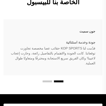
الخاصة بنا للبيسبول
جون سميث
جودة وخدمة استثنائية
قدّمت لنا KOP SPORTS حقائب عصا مخصصة تجاوزت
توقعاتنا. كانت الجودة والاهتمام بالتفاصيل رائعة، وحازت إعجاب
لاعبينا! وكان الفريق سريع الاستجابة ومحترفًا ومتعاونًا طوال
العملية.