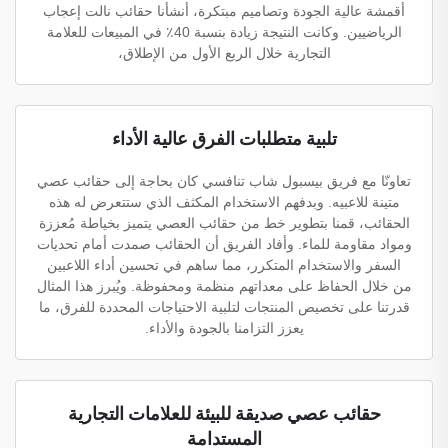
أقمشة عالية الجودة وتصاميم مبتكرة، أنشأنا حقائب نالت إعجاب
الرياضيين. وكانت النتيجة زيادة بنسبة 40٪ في المبيعات للعلامة
التجارية خلال الربع الأول من الإطلاق،
تلبية متطلبات الفرق عالية الأداء
تعاونّا مع فريق بيسبول شاب تنافسي كان بحاجة إلى حقائب عصي
متينة للاعبيه. وبدفهم الاستخدام المكثف الذي ستتعرض له هذه
الحقائب، قمنا بتطوير خط من حقائب العصي يتميز بخياطة مُعززة
ومواد مقاومة للماء. وأفاد الفريق أن الحقائب صمدت أمام تحديات
السفر والاستخدام المتكرر، مما ساهم في تحسين أداء اللاعبين
من خلال الحفاظ على معداتهم منظمة ومحفوظة. ويُبرز هذا المثال
قدرتنا على تخصيص المنتجات لتلبية الاحتياجات المحددة للفرق، ما
يعزز التزامنا بالجودة والأداء.
حقائب عصي صديقة للبيئة للعلامات التجارية
المستدامة