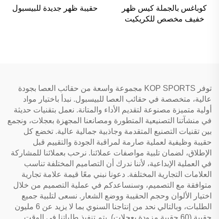
كوباغس بالجملة كيس ظهر
حقيبة ظهر جديدة للبيسبول
خفيف مخصص للكريكيت
كيس دفل أحمر لمعدات
السوفتبول
توفر KOP SPORTS مجموعة واسعة من حقائب العصا بجودة
عالية، متخصصة في حقائب العصا للبيسبول. نبدأ باختيار مواد
أولية متميزة مصنوعة لتقديم الأداء والمتانة. نعمل بتقنيات حديثة
في منشآتنا التصنيعية المتطورة ومصانعنا المجهزة بعجلات، ونجمع
بين تقنيات التصنيع المتقدمة وجاذبية جمالية عالية. تخضع كل
حقيبة وظيفية لعملية صارمة لمراقبة الجودة والتقييم قبل
الإطلاق، لضمان تلبية مواصفات عملائنا. نرحب بعملائنا للمشاركة
في العملية الإبداعية، لأننا ندرك أن التصاميم المختلفة تناسب
العلامات التجارية المختلفة. دعونا نبني معًا قيمة علامة تجارية
متوافقة مع التصميم، وسنساعدكم في عملية التصميم من خلال
اختيار الألوان وحجم الحقيبة ووضع الشعار. نسعى لتلبية جميع
الطلبات، وبالتالي نحد من إنتاجنا السنوي بما لا يزيد عن 6 مليون
حقيبة (60 حقيبة مزودة بعجلات). يتم تنفيذ طلباتنا في الوقت