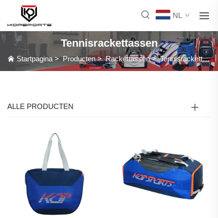
NL
Tennisrackettassen
Startpagina
>
Producten
>
Rackettassen
>
Tennisrackettassen
ALLE PRODUCTEN