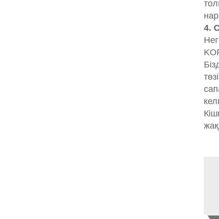
тол
нар
4. 
Нег
KOP
Біз
төз
сап
кел
Кіш
жақ