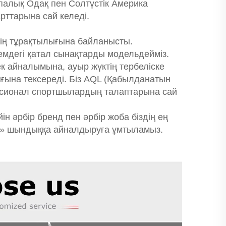
ропалық Одақ пен Солтүстік Америка
рттарына сай келеді.
нің тұрақтылығына байланысты.
емдегі қатал сынақтарды модельдейміз.
ек айналымына, ауыр жүктің тербеліске
лығына тексереді. Біз AQL (Қабылданатын
фесионал спортшылардың талаптарына сай
ін әрбір бренд пен әрбір жоба біздің ең
ізді» шындыққа айналдыруға ұмтыламыз.