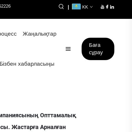
52226
|
KK
оцесс
Жаңалықтар
Баға
сұрау
Бізбен хабарласыңы
омпаниясының Опттамалық
ы. Жастарға Арналған