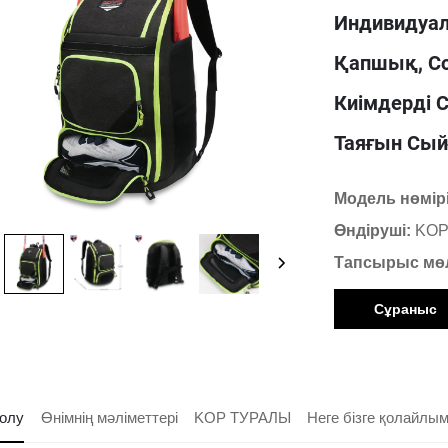
Индивидуа
Қапшық, С
Киімдерді С
Таяғын Сы
Модель нөмір
Өндіруші:
KOP
Тапсырыс мө
Сұраныс
олу
Өнімнің мәліметтері
KOP ТУРАЛЫ
Неге бізге қолайлы