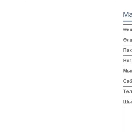
Ма
Өні
Өлш
Пак
Нег
Мын
Саб
Төл
Шығ