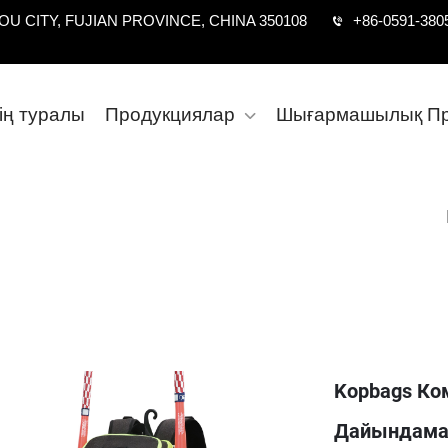
U CITY, FUJIAN PROVINCE, CHINA 350108
+86-0591-380
дің туралы
Продукциялар
Шығармашылық Пр
Kopbags К
Дайындамас