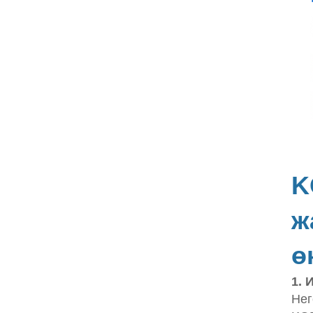
K
ж
ө
1. 
Нег