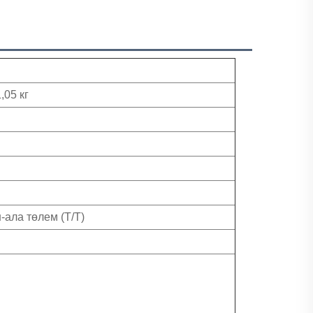
1,05 кг
-ала төлем (Т/Т)