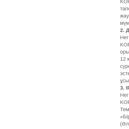
KOP
тап
жау
мүм
2. 
Нег
KOP
оры
12 
сур
эст
ұсы
3. 
Нег
KOP
Тем
«Бі
(Әл