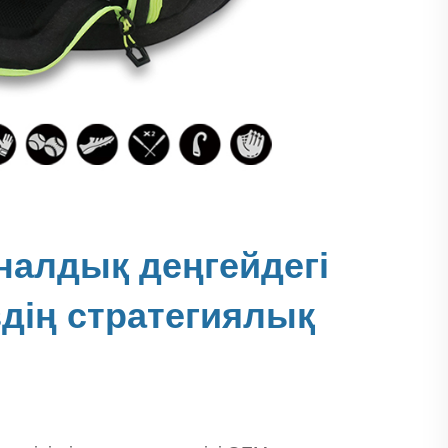
алдық деңгейдегі
здің стратегиялық