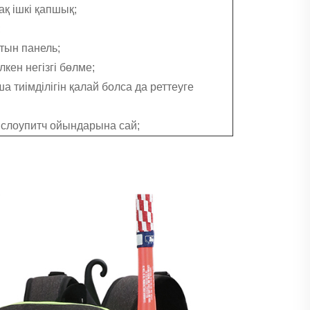
ақ ішкі қапшық;
;
тын панель;
кен негізгі бөлме;
а тиімділігін қалай болса да реттеуге
 слоупитч ойындарына сай;