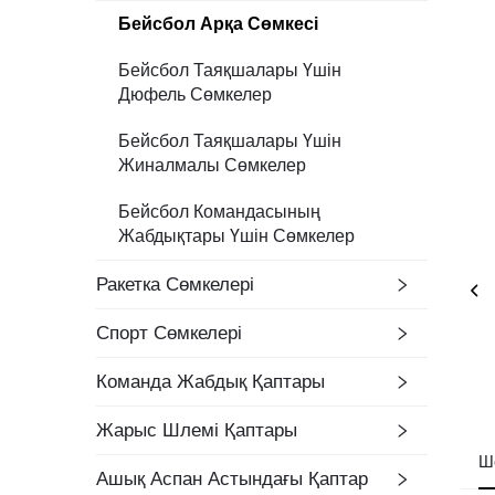
Бейсбол Арқа Сөмкесі
Бейсбол Таяқшалары Үшін
Дюфель Сөмкелер
Бейсбол Таяқшалары Үшін
Жиналмалы Сөмкелер
Бейсбол Командасының
Жабдықтары Үшін Сөмкелер
Ракетка Сөмкелері
Спорт Сөмкелері
Команда Жабдық Қаптары
Жарыс Шлемі Қаптары
Ш
Ашық Аспан Астындағы Қаптар