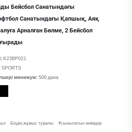
лды Бейсбол Санатындағы
офтбол Санатындағы Қапшық, Аяқ
алуға Арналған Бөлме, 2 Бейсбол
йғырады
і:
K23BP021
 SPORTS
лшері минимум:
500 дана
мыз
Біздің жұмыс туралы
Ұсынылатын өнімдер