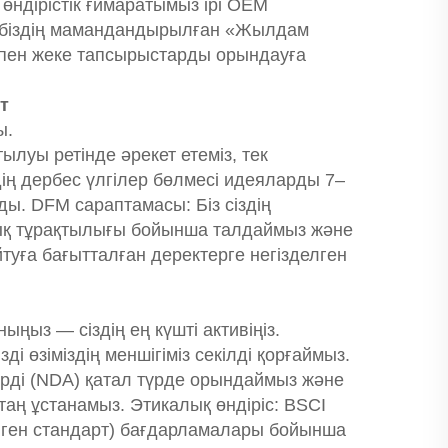
өндірістік ғимаратымыз ірі OEM
л біздің мамандандырылған «Жылдам
пен жеке тапсырыстарды орындауға
т
ы.
луы ретінде әрекет етеміз, тек
ің дербес үлгілер бөлмесі идеяларды 7–
ды. DFM сараптамасы: Біз сіздің
ялық тұрақтылығы бойынша талдаймыз және
уға бағытталған деректерге негізделген
ыңыз — сіздің ең күшті активіңіз.
і өзіміздің меншігіміз секілді қорғаймыз.
дерді (NDA) қатал түрде орындаймыз және
таң ұстанамыз. Этикалық өндіріс: BSCI
елген стандарт) бағдарламалары бойынша