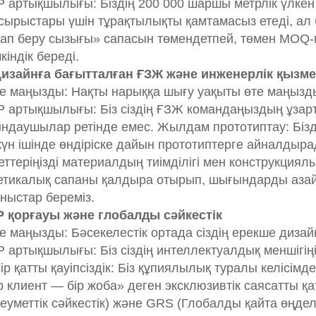
 артықшылығы: Біздің 200 000 шаршы метрлік үлкен 
сырыстары үшін тұрақтылықты қамтамасыз етеді, а
ап беру сызығы» сапасын төмендетпей, төмен MOQ-
кіндік береді.
Дизайнға бағытталған ҒЗЖ және инженерлік қызме
е маңызды: Нақты нарыққа шығу уақыты өте маңызд
 артықшылығы: Біз сіздің ҒЗЖ командаңыздың ұзарты
ндаушылар ретінде емес. Жылдам прототиптау: Бізд
күн ішінде өндіріске дайын прототиптерге айналдыра
еттеріңізді материалдың тиімділігі мен конструкци
етикалық сапаны қалдыра отырып, шығындарды азайт
ныстар береміз.
IP қорғауы және глобалды сәйкестік
е маңызды: Бәсекелестік ортада сіздің ерекше дизайн
 артықшылығы: Біз сіздің интеллектуалдық меншігіңізд
ір қатты қауіпсіздік: Біз құпиялылық туралы келісім
р клиент — бір жоба» деген эксклюзивтік саясатты қа
еуметтік сәйкестік) және GRS (Глобалды қайта өңд