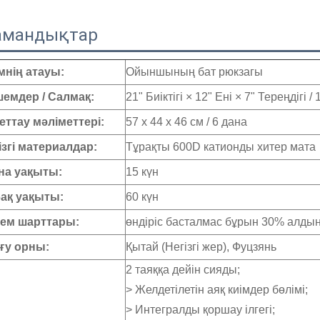
мандықтар
мнің атауы:
Ойыншының бат рюкзагы
емдер / Салмақ:
21" Биіктігі × 12" Ені × 7" Тереңдігі / 
еттау мәліметтері:
57 x 44 x 46 см / 6 дана
ізгі материалдар:
Тұрақты 600D катионды хитер мата
а уақыты:
15 күн
ақ уақыты:
60 күн
ем шарттары:
өндіріс басталмас бұрын 30% алдын
у орны:
Қытай (Негізгі жер), Фуцзянь
2 таяққа дейін сияды;
> Желдетілетін аяқ киімдер бөлімі;
> Интегралды қоршау ілгегі;