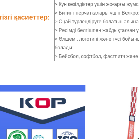
> Күн көзілдіктер үшін жоғарғы жұмс
> Битинг перчаткалары үшін Велкро
гізгі қасиеттер:
> Оңай түрлендіруге болатын алына
> Рәсімді бөлгішпен жабдықталған үл
> Өлшемі, логотипі және түсі бойынш
болады;
> Бейсбол, софтбол, фастпитч және