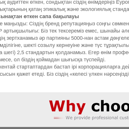
ық аудиттен өткен, сондықтан сіздің өнімдеріңіз Еу
ықтарының қатаң этикалық және экологиялық станда
Сынақтан өткен сапа бақылауы
е маңызды: Сіздің бренд репутацияңыз соңғы сөмке
 артықшылығы: Біз тек тексереміз емес, шынайы әл
дің зертханамыз әр партияны 5000-нан астам дөңгел
імділігіне, шекті созылу кернеуіне және түс тұрақты
а шегі) 2,5 стандартын қолданамыз. Егер өнім про
месе, ол біздің қоймадан шығысқа түспейді.
кентай стартаптардан бастап ірі корпорацияларға дей
сысын қажет етеді. Біз сіздің «келесі үлкен нәрсең