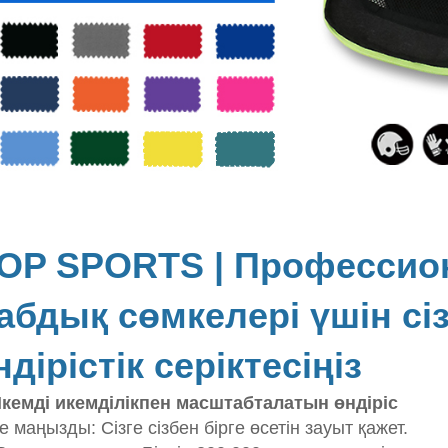
OP SPORTS | Профессион
абдық сөмкелері үшін сі
ндірістік серіктесіңіз
Икемді икемділікпен масштабталатын өндіріс
е маңызды: Сізге сізбен бірге өсетін зауыт қажет.