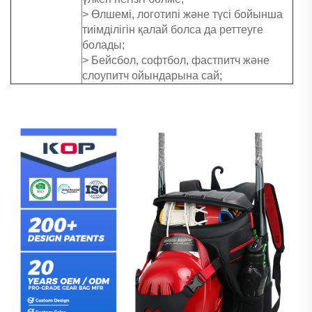
> Өлшемі, логотипі және түсі бойынша
тиімділігін қалай болса да реттеуге
болады;
> Бейсбол, софтбол, фастпитч және
слоупитч ойындарына сай;