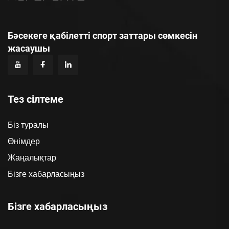
Бәсекеге қабілетті спорт заттары сөмкесін
жасаушы
Тез сілтеме
Біз туралы
Өнімдер
Жаңалықтар
Бізге хабарласыңыз
Бізге хабарласыңыз