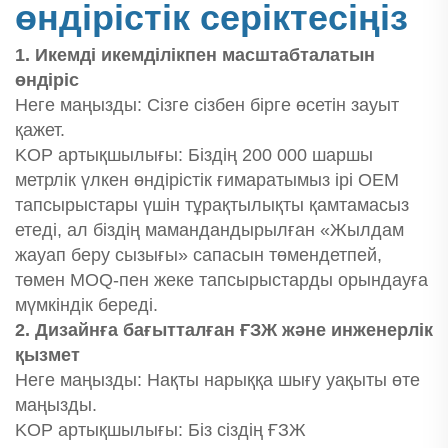
өндірістік серіктесіңіз
1. Икемді икемділікпен масштабталатын
өндіріс
Неге маңызды: Сізге сізбен бірге өсетін зауыт
қажет.
KOP артықшылығы: Біздің 200 000 шаршы
метрлік үлкен өндірістік ғимаратымыз ірі OEM
тапсырыстары үшін тұрақтылықты қамтамасыз
етеді, ал біздің мамандандырылған «Жылдам
жауап беру сызығы» сапасын төмендетпей,
төмен MOQ-пен жеке тапсырыстарды орындауға
мүмкіндік береді.
2. Дизайнға бағытталған ҒЗЖ және инженерлік
қызмет
Неге маңызды: Нақты нарыққа шығу уақыты өте
маңызды.
KOP артықшылығы: Біз сіздің ҒЗЖ