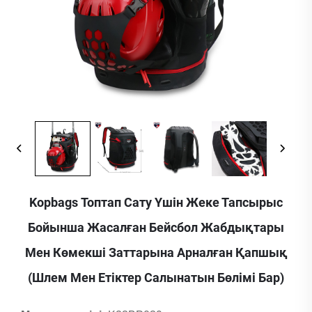
Kopbags Топтап Сату Үшін Жеке Тапсырыс
Бойынша Жасалған Бейсбол Жабдықтары
Мен Көмекші Заттарына Арналған Қапшық
(шлем Мен Етіктер Салынатын Бөлімі Бар)