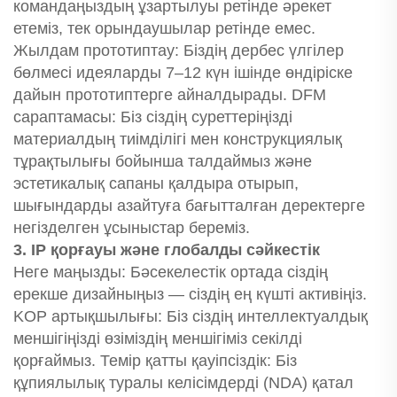
командаңыздың ұзартылуы ретінде әрекет
етеміз, тек орындаушылар ретінде емес.
Жылдам прототиптау: Біздің дербес үлгілер
бөлмесі идеяларды 7–12 күн ішінде өндіріске
дайын прототиптерге айналдырады. DFM
сараптамасы: Біз сіздің суреттеріңізді
материалдың тиімділігі мен конструкциялық
тұрақтылығы бойынша талдаймыз және
эстетикалық сапаны қалдыра отырып,
шығындарды азайтуға бағытталған деректерге
негізделген ұсыныстар береміз.
3. IP қорғауы және глобалды сәйкестік
Неге маңызды: Бәсекелестік ортада сіздің
ерекше дизайныңыз — сіздің ең күшті активіңіз.
KOP артықшылығы: Біз сіздің интеллектуалдық
меншігіңізді өзіміздің меншігіміз секілді
қорғаймыз. Темір қатты қауіпсіздік: Біз
құпиялылық туралы келісімдерді (NDA) қатал