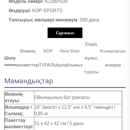
Модель нөмірі:
K23BP039
Өндіруші:
KOP SPORTS
Тапсырыс мөлшері минимум:
500 дана
Сұраныс
Біздің
Өнімнің
KOP
Неге бізге
Ұсынылатын
Шолу
жұмыс
мәліметтері
ТУРАЛЫ
қолайлымыз
өнімдер
туралы
Мамандықтар
Өнімнің
Ойыншының бат рюкзагы
атауы:
Өлшемдер /
18" биіктігі x 12,5" ені x 9,5" тереңдігі /
Салмақ:
0,95 кг
Пакеттау
51 x 42 x 42 см / 5 дана
мәліметтері: