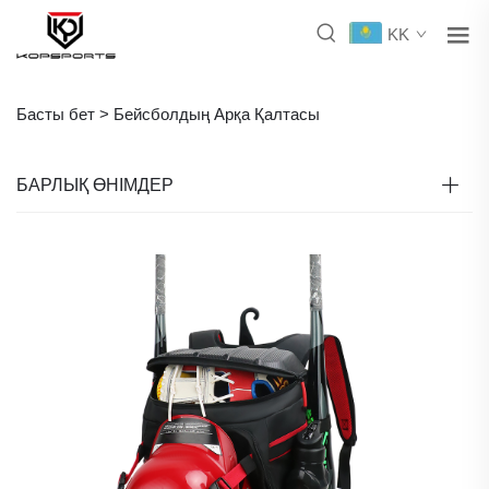
KK
Басты бет >
Бейсболдың Арқа Қалтасы
БАРЛЫҚ ӨНІМДЕР