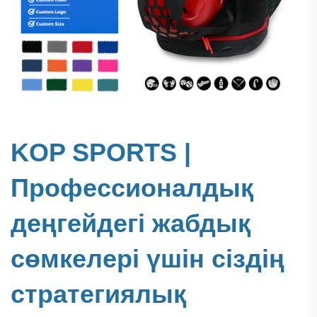
KOP SPORTS |
Профессионалдық
деңгейдегі жабдық
сөмкелері үшін сіздің
стратегиялық