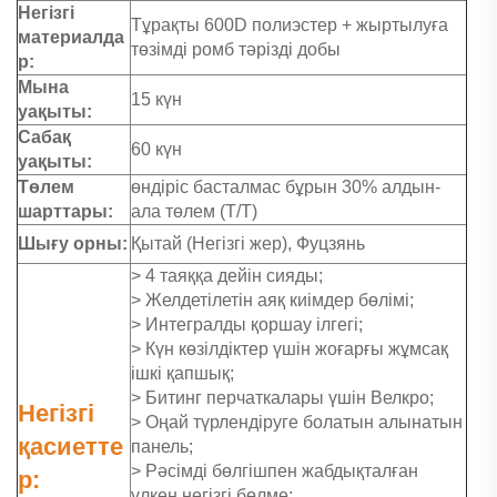
Негізгі
Тұрақты 600D полиэстер + жыртылуға
материалда
төзімді ромб тәрізді добы
р:
Мына
15 күн
уақыты:
Сабақ
60 күн
уақыты:
Төлем
өндіріс басталмас бұрын 30% алдын-
шарттары:
ала төлем (Т/Т)
Шығу орны:
Қытай (Негізгі жер), Фуцзянь
> 4 таяққа дейін сияды;
> Желдетілетін аяқ киімдер бөлімі;
> Интегралды қоршау ілгегі;
> Күн көзілдіктер үшін жоғарғы жұмсақ
ішкі қапшық;
> Битинг перчаткалары үшін Велкро;
Негізгі
> Оңай түрлендіруге болатын алынатын
қасиетте
панель;
> Рәсімді бөлгішпен жабдықталған
р:
үлкен негізгі бөлме;