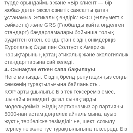
түрде орындаймыз және «Бір клиент — бір
жоба» деген эксклюзивтік саясатты қатаң
ұстанамыз. Этикалық өндіріс: BSCI (Әлеуметтік
сәйкестік) және GRS (Глобалды қайта өңделген
стандарт) бағдарламалары бойынша толық
аудиттен өткен, сондықтан сіздің өнімдеріңіз
Еуропалық Одақ пен Солтүстік Америка
нарықтарының қатаң этикалық және экологиялық
стандарттарына сай келеді.
4. Сынақтан өткен сапа бақылауы
Неге маңызды: Сіздің бренд репутацияңыз соңғы
сөмкенің тұрақтылығына байланысты.
KOP артықшылығы: Біз тек тексереміз емес,
шынайы әлемдегі қатал сынақтарды
модельдейміз. Біздің зертханамыз әр партияны
5000-нан астам дөңгелек айналымына, ауыр
жүктің тербеліске төзімділігіне, шекті созылу
кернеуіне және түс тұрақтылығына тексереді. Біз