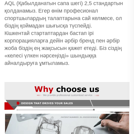
AQL (Қабылданатын сапа шегі) 2,5 стандартын
қолданамыз. Егер өнім професионал
спортшылардың талаптарына сай келмесе, ол
біздің қоймадан шығысқа түспейді.
Кішкентай стартаптардан бастап ірі
корпорацияларға дейін әрбір бренд пен әрбір
жоба біздің ең жақсысын қажет етеді. Біз сіздің
«келесі үлкен нәрсеңізді» шындыққа
айналдыруға ұмтыламыз.