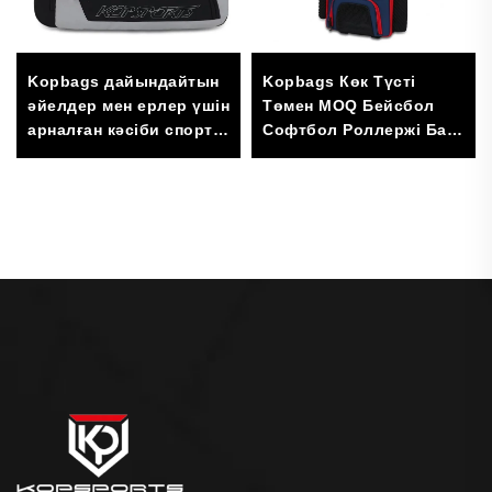
Kopbags дайындайтын
Kopbags Көк Түсті
әйелдер мен ерлер үшін
Төмен MOQ Бейсбол
арналған кәсіби спорт
Софтбол Роллержі Бар
рюкзагы, спорт
Ауыратын Қалта,
командасының
Доңғалақтары Бар
логотиптері, ерлерге
Бейсбол
арналған күнделікті
Жабдықтарының
спорт сөмкесі
Қалтасы