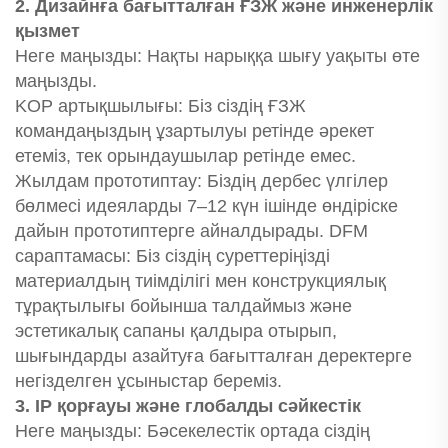
2. Дизайнға бағытталған ҒЗЖ және инженерлік
қызмет
Неге маңызды: Нақты нарыққа шығу уақыты өте
маңызды.
KOP артықшылығы: Біз сіздің ҒЗЖ
командаңыздың ұзартылуы ретінде әрекет
етеміз, тек орындаушылар ретінде емес.
Жылдам прототиптау: Біздің дербес үлгілер
бөлмесі идеяларды 7–12 күн ішінде өндіріске
дайын прототиптерге айналдырады. DFM
сараптамасы: Біз сіздің суреттеріңізді
материалдың тиімділігі мен конструкциялық
тұрақтылығы бойынша талдаймыз және
эстетикалық сапаны қалдыра отырып,
шығындарды азайтуға бағытталған деректерге
негізделген ұсыныстар береміз.
3. IP қорғауы және глобалды сәйкестік
Неге маңызды: Бәсекелестік ортада сіздің