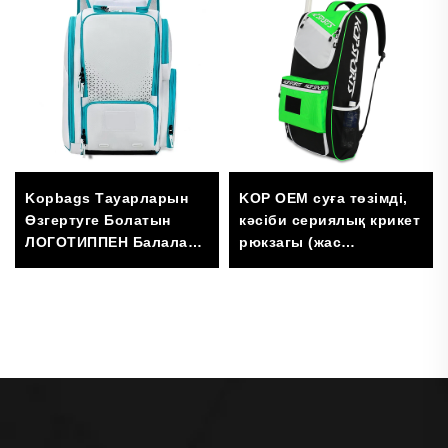
Kopbags Тауарларын
KOP OEM суға төзімді,
Өзгертуге Болатын
кәсіби сериялық крикет
ЛОГОТИППЕН Балалар
рюкзагы (жас
Үшін Вельга Спортқа
спортшылар үшін), аяқ
Арналған Қалта,
киім салуға арналған
Күнделікті Спорт
бөлімі мен торға ілу
Сумкасы
үшін ұстамасы бар