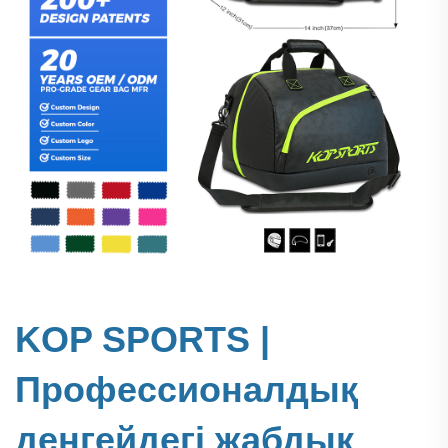
KOP SPORTS |
Профессионалдық
деңгейдегі жабдық