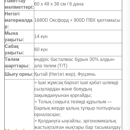
Пакеттау
60 x 48 x 38 см / 6 дана
мәліметтері:
Негізгі
материалда
1680D Оксфорд + 900D ПВХ қаптамасы
р:
Мына
14 күн
уақыты:
Сабақ
60 күн
уақыты:
Төлем
өндіріс басталмас бұрын 30% алдын-
шарттары:
ала төлем (Т/Т)
Шығу орны:
Қытай (Негізгі жер), Фуцзянь
> Ішкі жұмсақ бархат ішкі қабат шлемді
сызулардан және бояудың
зақымдануынан қорғайды;
> Толық соққыға төзімді құрылым —
барлық жерде қалың тұтқыр толтырғыш
орналасқан;
> Қолдануға ыңғайлы, эргономикалық
жастықталған иықтары бар тасымалдау