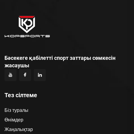
Бәсекеге қабілетті спорт заттары сөмкесін
жасаушы
Тез сілтеме
Біз туралы
Өнімдер
Жаңалықтар