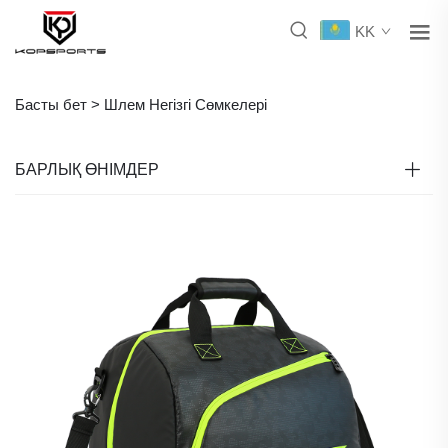
KK
Басты бет >
Шлем Негізгі Сөмкелері
БАРЛЫҚ ӨНІМДЕР