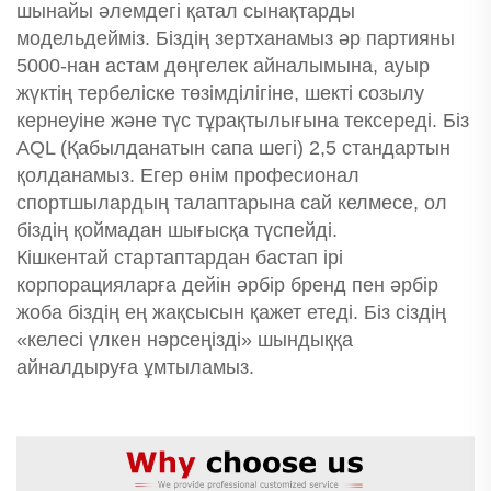
шынайы әлемдегі қатал сынақтарды
модельдейміз. Біздің зертханамыз әр партияны
5000-нан астам дөңгелек айналымына, ауыр
жүктің тербеліске төзімділігіне, шекті созылу
кернеуіне және түс тұрақтылығына тексереді. Біз
AQL (Қабылданатын сапа шегі) 2,5 стандартын
қолданамыз. Егер өнім професионал
спортшылардың талаптарына сай келмесе, ол
біздің қоймадан шығысқа түспейді.
Кішкентай стартаптардан бастап ірі
корпорацияларға дейін әрбір бренд пен әрбір
жоба біздің ең жақсысын қажет етеді. Біз сіздің
«келесі үлкен нәрсеңізді» шындыққа
айналдыруға ұмтыламыз.