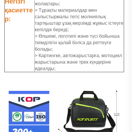
Негізгі
жолақтары;
қасиетте
> Тұрақты материалдар мен
салыстырмалы тегіс молниялық
р:
тартқыштар ұзақ мерзімді жұмыс істеуге
кепілдік береді;
> Өлшемі, логотипі және түсі бойынша
тиімділігін қалай болса да реттеуге
болады;
> Картингке, автожарыстарға, мотоцикл
жарыстарына және трек күндеріне
идеалды;