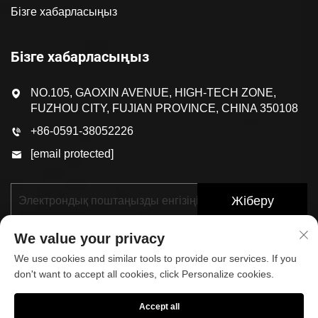
Бізге хабарласыңыз
Бізге хабарласыңыз
NO.105, GAOXIN AVENUE, HIGH-TECH ZONE,
FUZHOU CITY, FUJIAN PROVINCE, CHINA 350108
+86-0591-38052226
[email protected]
Жіберу
We value your privacy
We use cookies and similar tools to provide our services. If you
don't want to accept all cookies, click Personalize cookies.
Accept all
© 2025, FUJIAN KOP SPORTS CO.,LTD. БАРЛЫҚ