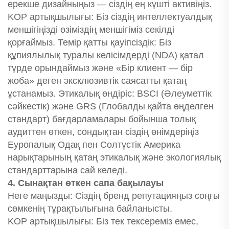
ерекше дизайныңыз — сіздің ең күшті активіңіз.
KOP артықшылығы: Біз сіздің интеллектуалдық
меншігіңізді өзіміздің меншігіміз секілді
қорғаймыз. Темір қатты қауіпсіздік: Біз
құпиялылық туралы келісімдерді (NDA) қатал
түрде орындаймыз және «Бір клиент — бір
жоба» деген эксклюзивтік саясатты қатаң
ұстанамыз. Этикалық өндіріс: BSCI (Әлеуметтік
сәйкестік) және GRS (Глобалды қайта өңделген
стандарт) бағдарламалары бойынша толық
аудиттен өткен, сондықтан сіздің өнімдеріңіз
Еуропалық Одақ пен Солтүстік Америка
нарықтарының қатаң этикалық және экологиялық
стандарттарына сай келеді.
4. Сынақтан өткен сапа бақылауы
Неге маңызды: Сіздің бренд репутацияңыз соңғы
сөмкенің тұрақтылығына байланысты.
KOP артықшылығы: Біз тек тексереміз емес,