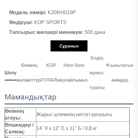
Модель нөмірі:
K20RH010P
Өндіруші:
KOP SPORTS
Тапсырыс мөлшері минимум:
500 дана
Сұраныс
Біздің
Өнімнің
KOP
Неге бізге
Ұсынылатын
Шолу
жұмыс
мәліметтері
ТУРАЛЫ
қолайлымыз
өнімдер
туралы
Мамандықтар
Өнімнің
Жарыс шлемінің негізгі қапшығы
атауы:
Өлшемдер /
14" Ұ x 12" Е x 11" Б / 0,8 кг
Салмақ: