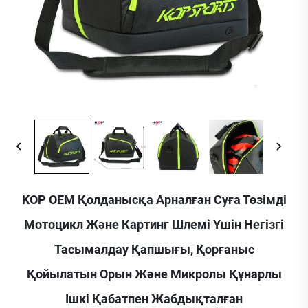
KOP OEM Қолданысқа Арналған Суға Төзімді
Мотоцикл Және Картинг Шлемі Үшін Негізгі
Тасымалдау Қапшығы, Қорғаныс
Қойылатын Орын Және Микролы Құнарлы
Ішкі Қабатпен Жабдықталған