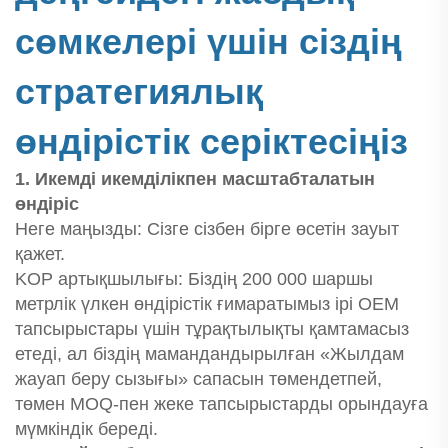
сөмкелері үшін сіздің
стратегиялық
өндірістік серіктесіңіз
1. Икемді икемділікпен масштабталатын
өндіріс
Неге маңызды: Сізге сізбен бірге өсетін зауыт
қажет.
KOP артықшылығы: Біздің 200 000 шаршы
метрлік үлкен өндірістік ғимаратымыз ірі OEM
тапсырыстары үшін тұрақтылықты қамтамасыз
етеді, ал біздің мамандандырылған «Жылдам
жауап беру сызығы» сапасын төмендетпей,
төмен MOQ-пен жеке тапсырыстарды орындауға
мүмкіндік береді.