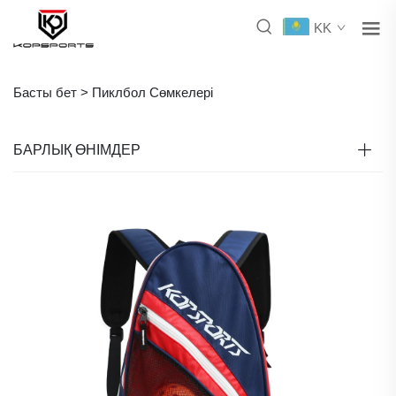
KK
Басты бет >
Пиклбол Сөмкелері
БАРЛЫҚ ӨНІМДЕР