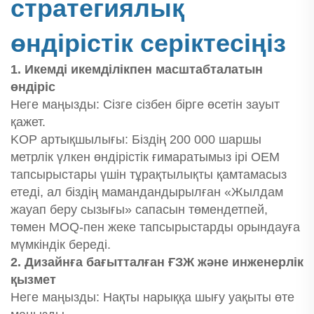
стратегиялық
өндірістік серіктесіңіз
1. Икемді икемділікпен масштабталатын
өндіріс
Неге маңызды: Сізге сізбен бірге өсетін зауыт
қажет.
KOP артықшылығы: Біздің 200 000 шаршы
метрлік үлкен өндірістік ғимаратымыз ірі OEM
тапсырыстары үшін тұрақтылықты қамтамасыз
етеді, ал біздің мамандандырылған «Жылдам
жауап беру сызығы» сапасын төмендетпей,
төмен MOQ-пен жеке тапсырыстарды орындауға
мүмкіндік береді.
2. Дизайнға бағытталған ҒЗЖ және инженерлік
қызмет
Неге маңызды: Нақты нарыққа шығу уақыты өте