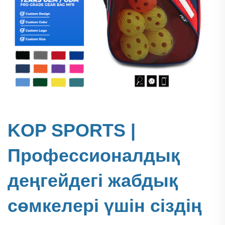
KOP SPORTS |
Профессионалдық
деңгейдегі жабдық
сөмкелері үшін сіздің