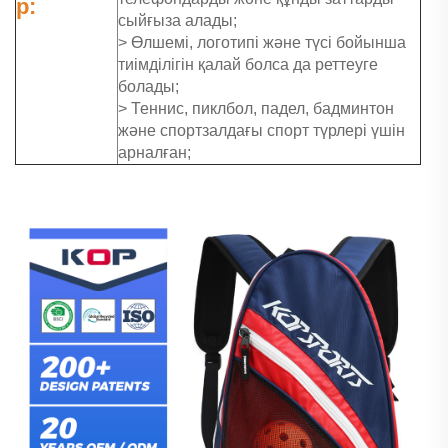
р:
сыйғыза алады;
> Өлшемі, логотипі және түсі бойынша
тиімділігін қалай болса да реттеуге
болады;
> Теннис, пиклбол, падел, бадминтон
және спортзалдағы спорт түрлері үшін
арналған;