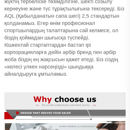
жүктің тербеліске төзімділігіне, шекті созылу
кернеуіне және түс тұрақтылығына тексереді. Біз
AQL (Қабылданатын сапа шегі) 2,5 стандартын
қолданамыз. Егер өнім професионал
спортшылардың талаптарына сай келмесе, ол
біздің қоймадан шығысқа түспейді.
Кішкентай стартаптардан бастап ірі
корпорацияларға дейін әрбір бренд пен әрбір
жоба біздің ең жақсысын қажет етеді. Біз сіздің
«келесі үлкен нәрсеңізді» шындыққа
айналдыруға ұмтыламыз.