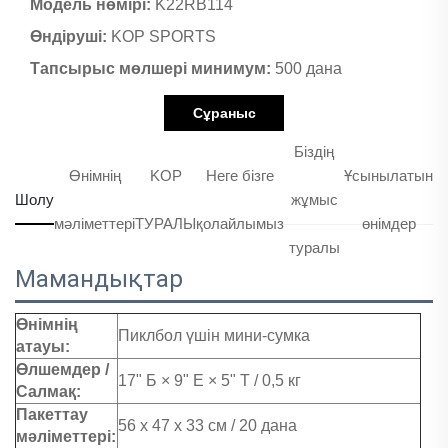
Модель нөмірі:
K22RB114
Өндіруші:
KOP SPORTS
Тапсырыс мөлшері минимум:
500 дана
Сұраныс
Біздің
Өнімнің
KOP
Неге бізге
Ұсынылатын
Шолу
жұмыс
мәліметтері
ТУРАЛЫ
қолайлымыз
өнімдер
туралы
Мамандықтар
Өнімнің
Пиклбол үшін мини-сумка
атауы:
Өлшемдер /
17" Б × 9" Е × 5" Т / 0,5 кг
Салмақ:
Пакеттау
56 x 47 x 33 см / 20 дана
мәліметтері: