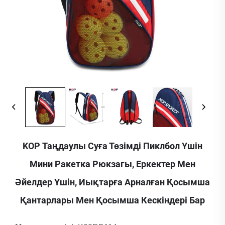
KOP Таңдаулы Суға Төзімді Пиклбол Үшін
Мини Ракетка Рюкзагы, Еркектер Мен
Әйелдер Үшін, Иықтарға Арналған Қосымша
Қантарлары Мен Қосымша Кескіндері Бар