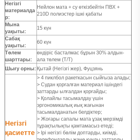
Негізгі
Нейлон мата + су өткізбейтін ПВХ +
материалда
210D полиэстер ішкі қабаты
р:
Мына
15 күн
уақыты:
Сабақ
60 күн
уақыты:
Төлем
өндіріс басталмас бұрын 30% алдын-
шарттары:
ала төлем (Т/Т)
Шығу орны:
Қытай (Негізгі жер), Фуцзянь
> 4 пиклбол ракеткасын сыйғыза алады;
> Судан қорғалған материал ішіндегі
заттарды ылғалдан қорғайды;
> Қолайлы тасымалдау үшін
эргономикалық иық жағынан
тасымалданатын белдіктер;
> Жоғары сапалы мата ұзақ мерзімді
Негізгі
тұрақтылықты қамтамасыз етеді;
қасиетте
> Ірі негізгі бөлім доптарды, киімді,
телефондарды және құнды заттарды