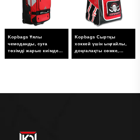
Kopbags Ұялы
Kopbags Сыртқы
чемоданды, суға
хоккей үшін ыңғайлы,
төзімді жарыс киімдері
доңғалақты сөмке,
мен шлемдері үшін
хоккей таяқшасына
сөмке, жарыс құрал-
арналған сөмке
жабдықтарының
сомасы