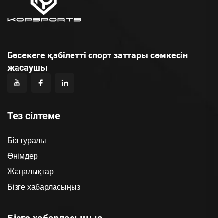
Бәсекеге қабілетті спорт заттары сөмкесін
жасаушы
Тез сілтеме
Біз туралы
Өнімдер
Жаңалықтар
Бізге хабарласыңыз