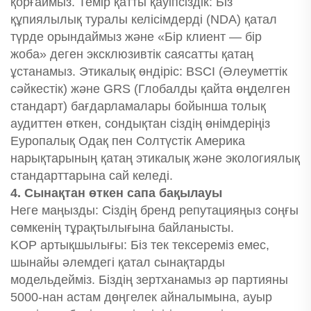
қорғаймыз. Темір қатты қауіпсіздік: Біз
құпиялылық туралы келісімдерді (NDA) қатал
түрде орындаймыз және «Бір клиент — бір
жоба» деген эксклюзивтік саясатты қатаң
ұстанамыз. Этикалық өндіріс: BSCI (Әлеуметтік
сәйкестік) және GRS (Глобалды қайта өңделген
стандарт) бағдарламалары бойынша толық
аудиттен өткен, сондықтан сіздің өнімдеріңіз
Еуропалық Одақ пен Солтүстік Америка
нарықтарының қатаң этикалық және экологиялық
стандарттарына сай келеді.
4. Сынақтан өткен сапа бақылауы
Неге маңызды: Сіздің бренд репутацияңыз соңғы
сөмкенің тұрақтылығына байланысты.
KOP артықшылығы: Біз тек тексереміз емес,
шынайы әлемдегі қатал сынақтарды
модельдейміз. Біздің зертханамыз әр партияны
5000-нан астам дөңгелек айналымына, ауыр