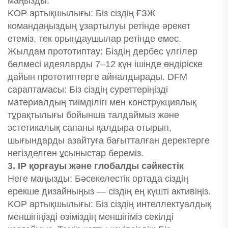
маңызды.
KOP артықшылығы: Біз сіздің ҒЗЖ
командаңыздың ұзартылуы ретінде әрекет
етеміз, тек орындаушылар ретінде емес.
Жылдам прототиптау: Біздің дербес үлгілер
бөлмесі идеяларды 7–12 күн ішінде өндіріске
дайын прототиптерге айналдырады. DFM
сараптамасы: Біз сіздің суреттеріңізді
материалдың тиімділігі мен конструкциялық
тұрақтылығы бойынша талдаймыз және
эстетикалық сапаны қалдыра отырып,
шығындарды азайтуға бағытталған деректерге
негізделген ұсыныстар береміз.
3. IP қорғауы және глобалды сәйкестік
Неге маңызды: Бәсекелестік ортада сіздің
ерекше дизайныңыз — сіздің ең күшті активіңіз.
KOP артықшылығы: Біз сіздің интеллектуалдық
меншігіңізді өзіміздің меншігіміз секілді