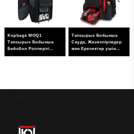
Kopbags MOQ1
Тапсырыс Бойынша
Тапсырыс Бойынша
Сауда, Жасөспірімдер
Бейсбол Роллерлі
мен Ересектер үшін
Қалта, Софтбол
Бейсбол Софтбол
Қалталары, Жүретін
Құралдарының
Бейсбол Қалтасы,
Қалтасы, Бейсбол
Үлкен Өлшемді
Жабдықтарының Арқа
Қалтасы