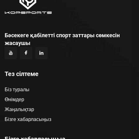
Бәсекеге қабілетті спорт заттары сөмкесін
жасаушы
Тез сілтеме
Біз туралы
Өнімдер
Жаңалықтар
Бізге хабарласыңыз