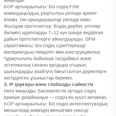
маңызды.
KOP артықшылығы: Біз сіздің ҒЗЖ
командаңыздың ұзартылуы ретінде әрекет
етеміз, тек орындаушылар ретінде емес.
Жылдам прототиптау: Біздің дербес үлгілер
бөлмесі идеяларды 7–12 күн ішінде өндіріске
дайын прототиптерге айналдырады. DFM
сараптамасы: Біз сіздің суреттеріңізді
материалдың тиімділігі мен конструкциялық
тұрақтылығы бойынша талдаймыз және
эстетикалық сапаны қалдыра отырып,
шығындарды азайтуға бағытталған деректерге
негізделген ұсыныстар береміз.
3. IP қорғауы және глобалды сәйкестік
Неге маңызды: Бәсекелестік ортада сіздің
ерекше дизайныңыз — сіздің ең күшті активіңіз.
KOP артықшылығы: Біз сіздің интеллектуалдық
меншігіңізді өзіміздің меншігіміз секілді