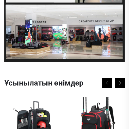
Ұсынылатын өнімдер