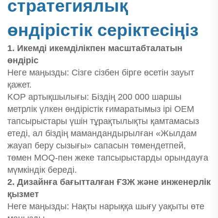
стратегиялық
өндірістік серіктесіңіз
1. Икемді икемділікпен масштабталатын
өндіріс
Неге маңызды: Сізге сізбен бірге өсетін зауыт
қажет.
KOP артықшылығы: Біздің 200 000 шаршы
метрлік үлкен өндірістік ғимаратымыз ірі OEM
тапсырыстары үшін тұрақтылықты қамтамасыз
етеді, ал біздің мамандандырылған «Жылдам
жауап беру сызығы» сапасын төмендетпей,
төмен MOQ-пен жеке тапсырыстарды орындауға
мүмкіндік береді.
2. Дизайнға бағытталған ҒЗЖ және инженерлік
қызмет
Неге маңызды: Нақты нарыққа шығу уақыты өте