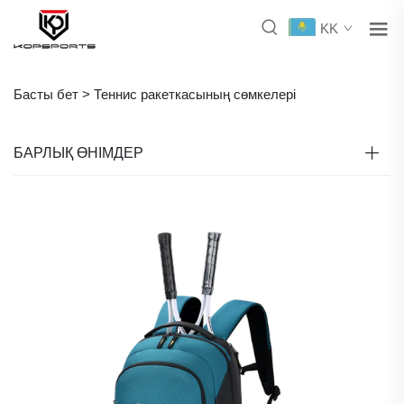
KK
Басты бет >
Теннис ракеткасының сөмкелері
БАРЛЫҚ ӨНІМДЕР