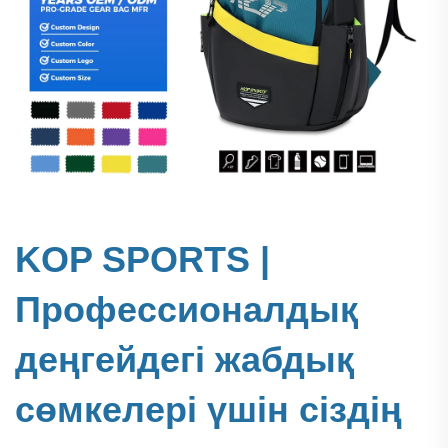
KOP SPORTS |
Профессионалдық
деңгейдегі жабдық
сөмкелері үшін сіздің