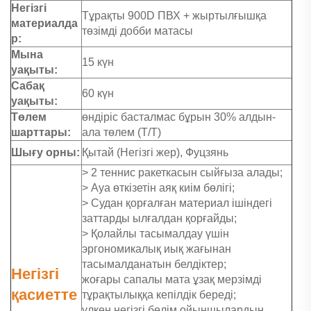
Негізгі
Тұрақты 900D ПВХ + жыртылғышқа
материалда
төзімді добби матасы
р:
Мына
15 күн
уақыты:
Сабақ
60 күн
уақыты:
Төлем
өндіріс басталмас бұрын 30% алдын-
шарттары:
ала төлем (Т/Т)
Шығу орны:
Қытай (Негізгі жер), Фуцзянь
> 2 теннис ракеткасын сыйғыза алады;
> Ауа өткізетін аяқ киім бөлігі;
> Судан қорғалған материал ішіндегі
заттарды ылғалдан қорғайды;
> Қолайлы тасымалдау үшін
эргономикалық иық жағынан
тасымалданатын белдіктер;
Негізгі
жоғары сапалы мата ұзақ мерзімді
қасиетте
тұрақтылыққа кепілдік береді;
үлкен негізгі бөлім ойыншылардың