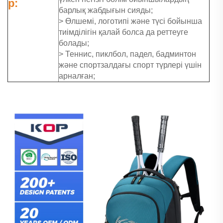
р:
барлық жабдығын сияды;
> Өлшемі, логотипі және түсі бойынша
тиімділігін қалай болса да реттеуге
болады;
> Теннис, пиклбол, падел, бадминтон
және спортзалдағы спорт түрлері үшін
арналған;