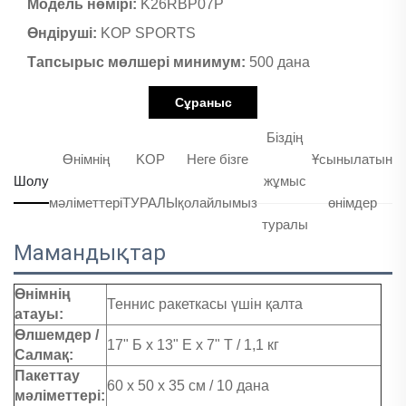
Модель нөмірі:
K26RBP07P
Өндіруші:
KOP SPORTS
Тапсырыс мөлшері минимум:
500 дана
Сұраныс
Біздің
Өнімнің
KOP
Неге бізге
Ұсынылатын
Шолу
жұмыс
мәліметтері
ТУРАЛЫ
қолайлымыз
өнімдер
туралы
Мамандықтар
Өнімнің
Теннис ракеткасы үшін қалта
атауы:
Өлшемдер /
17" Б x 13" Е x 7" Т / 1,1 кг
Салмақ:
Пакеттау
60 x 50 x 35 см / 10 дана
мәліметтері: