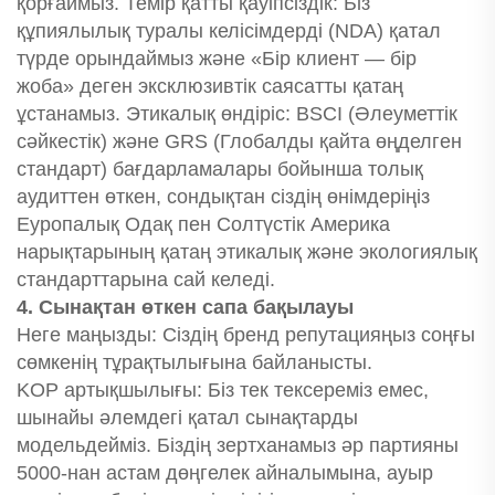
қорғаймыз. Темір қатты қауіпсіздік: Біз
құпиялылық туралы келісімдерді (NDA) қатал
түрде орындаймыз және «Бір клиент — бір
жоба» деген эксклюзивтік саясатты қатаң
ұстанамыз. Этикалық өндіріс: BSCI (Әлеуметтік
сәйкестік) және GRS (Глобалды қайта өңделген
стандарт) бағдарламалары бойынша толық
аудиттен өткен, сондықтан сіздің өнімдеріңіз
Еуропалық Одақ пен Солтүстік Америка
нарықтарының қатаң этикалық және экологиялық
стандарттарына сай келеді.
4. Сынақтан өткен сапа бақылауы
Неге маңызды: Сіздің бренд репутацияңыз соңғы
сөмкенің тұрақтылығына байланысты.
KOP артықшылығы: Біз тек тексереміз емес,
шынайы әлемдегі қатал сынақтарды
модельдейміз. Біздің зертханамыз әр партияны
5000-нан астам дөңгелек айналымына, ауыр