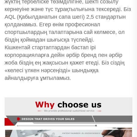
жүктің тербеліске төзімділігіне, шекті созылу
кернеуіне және түс тұрақтылығына тексереді. Біз
AQL (Қабылданатын сапа шегі) 2,5 стандартын
қолданамыз. Егер өнім професионал
спортшылардың талаптарына сай келмесе, ол
біздің қоймадан шығысқа түспейді.
Кішкентай стартаптардан бастап ірі
корпорацияларға дейін әрбір бренд пен әрбір
жоба біздің ең жақсысын қажет етеді. Біз сіздің
«келесі үлкен нәрсеңізді» шындыққа
айналдыруға ұмтыламыз.