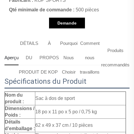
Fabricant :
KOP SPORTS
Qté minimale de commande :
500 pièces
Demande
d'information
DÉTAILS
À
Pourquoi
Comment
Produits
Aperçu
DU
PROPOS
Nous
nous
recommandés
PRODUIT
DE KOP
Choisir
travaillons
Spécifications du Produit
Nom du
Sac à dos de sport
produit :
Dimensions /
18 po x 11 po x 5 po / 0,75 kg
Poids :
Détails
62 x 49 x 37 cm / 10 pièces
d'emballage :