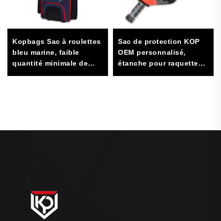
Kopbags Sac à roulettes
Sac de protection KOP
bleu marine, faible
OEM personnalisé,
quantité minimale de
étanche pour raquettes
commande, pour
de pickleball, en
receveur de baseball et
polyester, avec crochet
softball, sac
pour clôture
d'équipement de
baseball avec roues