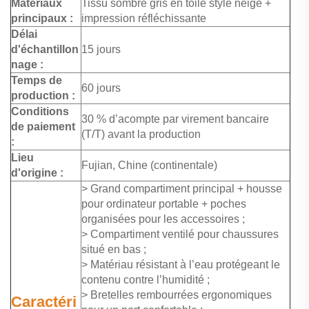
Matériaux
Tissu sombre gris en toile style neige +
principaux :
impression réfléchissante
Délai
d'échantillon
15 jours
nage :
Temps de
60 jours
production :
Conditions
30 % d’acompte par virement bancaire
de paiement
(T/T) avant la production
:
Lieu
Fujian, Chine (continentale)
d'origine :
> Grand compartiment principal + housse
pour ordinateur portable + poches
organisées pour les accessoires ;
> Compartiment ventilé pour chaussures
situé en bas ;
> Matériau résistant à l’eau protégeant le
contenu contre l’humidité ;
> Bretelles rembourrées ergonomiques
Caractéri