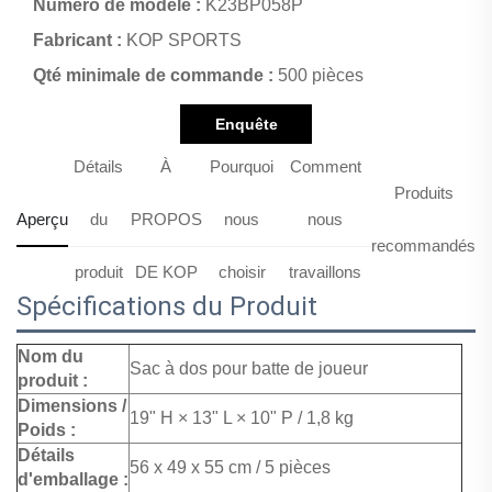
Numéro de modèle :
K23BP058P
Fabricant :
KOP SPORTS
Qté minimale de commande :
500 pièces
Enquête
Détails
À
Pourquoi
Comment
Produits
Aperçu
du
PROPOS
nous
nous
recommandés
produit
DE KOP
choisir
travaillons
Spécifications du Produit
Nom du
Sac à dos pour batte de joueur
produit :
Dimensions /
19" H × 13" L × 10" P / 1,8 kg
Poids :
Détails
56 x 49 x 55 cm / 5 pièces
d'emballage :