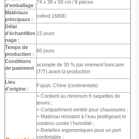
74 x 38 x 50 cm / 8 pièces
d'emballage :
Matériaux
oxford 1680D
principaux :
Délai
d'échantillon
15 jours
nage :
Temps de
60 jours
production :
Conditions
acompte de 30 % par virement bancaire
de paiement
(T/T) avant la production
:
Lieu
Fujian, Chine (continentale)
d'origine :
> Contient au minimum 6 raquettes de
tennis ;
> Compartiment ventilé pour chaussures ;
> Matériau résistant à l’eau protégeant le
contenu contre l’humidité ;
> Bretelles ergonomiques pour un port
confortable ;