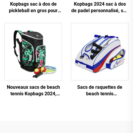
Kopbags sac à dos de
Kopbags 2024 sac à dos
pickleball en gros pour
de padel personnalisé, sac
femmes et hommes, sac
de raquette de padel, sac
de tennis, sac à dos de
de tennis de padel
tennis, raquette de
pickleball réversible
Nouveaux sacs de beach
Sacs de raquettes de
tennis Kopbags 2024,
beach tennis
design moderne pouvant
personnalisables en gros
contenir 2 à 6 raquettes
Kopbags, sac de beach
tennis