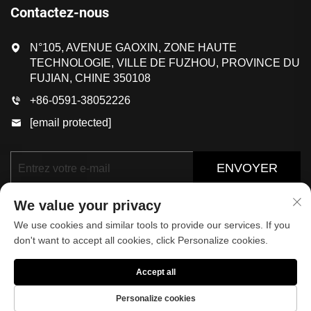
Contactez-nous
N°105, AVENUE GAOXIN, ZONE HAUTE
TECHNOLOGIE, VILLE DE FUZHOU, PROVINCE DU
FUJIAN, CHINE 350108
+86-0591-38052226
[email protected]
ENVOYER
We value your privacy
We use cookies and similar tools to provide our services. If you
don't want to accept all cookies, click Personalize cookies.
Accept all
Droits d'auteur © 2025 par FUJIAN KOP SPORTS
CO.,LTD.
Politique de confidentialité
Personalize cookies