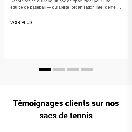
Découvrez ce qui rend un sac de sport idéal pour une
équipe de baseball — durabilité, organisation intelligente et
personnalisation. Gardez votre équipement protégé et bien
rangé. Trouvez le sac parfait pour votre équipe dès
VOIR PLUS
aujourd'hui !
Témoignages clients sur nos
sacs de tennis