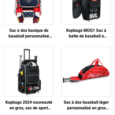
Sac à dos basique de
Kopbags MOQ1 Sac à
baseball personnalisé
batte de baseball à
avec logo Kopbags, sac
roulettes personnalisé,
pour étudiant pratiquant le
sacs de softball, grand sac
baseball ou le softball
de baseball roulant
Kopbags 2024 nouveauté
Sac à dos baseball léger
en gros, sac de sport
personnalisé en gros
super durable à roulettes
Kopbags, sac de sport