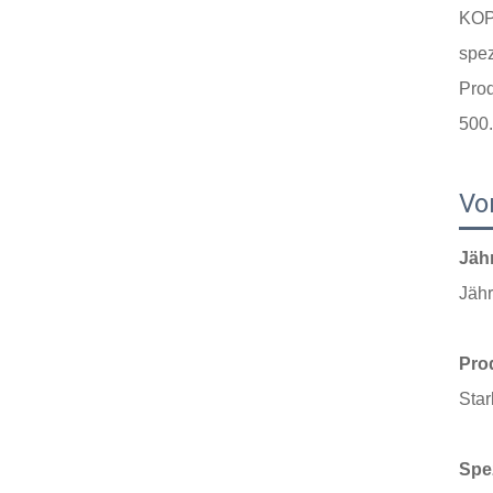
KOPB
spez
Prod
500
Vor
Jäh
Jäh
Pro
Star
Spez