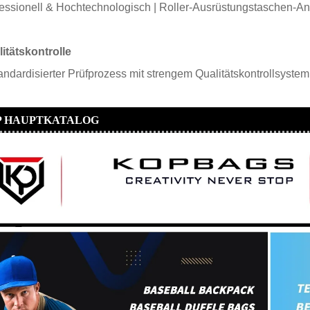
essionell & Hochtechnologisch |
Roller-Ausrüstungstaschen-An
itätskontrolle
andardisierter Prüfprozess mit strengem Qualitätskontrollsyste
P HAUPTKATALOG