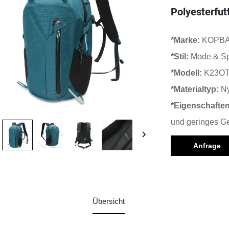
Polyesterfut
*Marke:
KOPB
*Stil:
Mode & Sp
*Modell:
K23OT
*Materialtyp:
Ny
*Eigenschafte
und geringes G
Anfrage
Übersicht