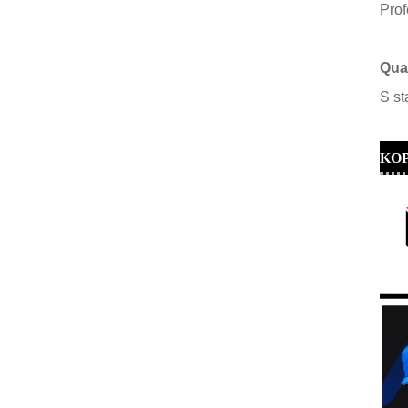
Prof
Qual
S
st
KO