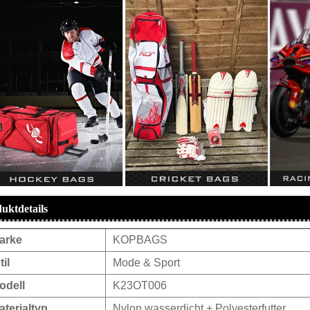
uktdetails
arke
KOPBAGS
til
Mode & Sport
odell
K23OT006
aterialtyp
Nylon wasserdicht + Polyesterfutter