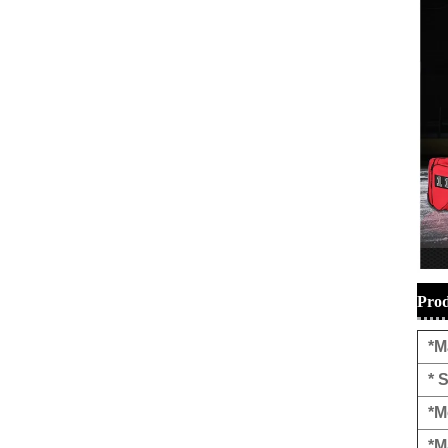
Prod
*M
* S
*M
*M