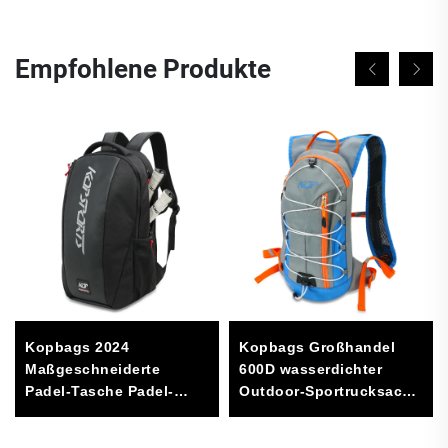
Empfohlene Produkte
Kopbags 2024
Kopbags Großhandel
Maßgeschneiderte
600D wasserdichter
Padel-Tasche Padel-
Outdoor-Sportrucksack
Schlägertasche Padel-
für Wandern,
Tennis-Tasche
individuelles Logo,