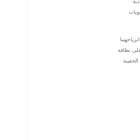
دية
ويات
نزياحهما
لى نظافة
الحقيبة