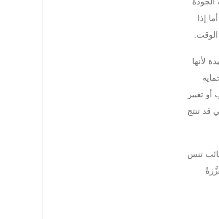
 الجودة
ا إذا
الوقت.
ة لأنها
ماية
أو تغيير
 قد تنتج
قائب تنس
زةً