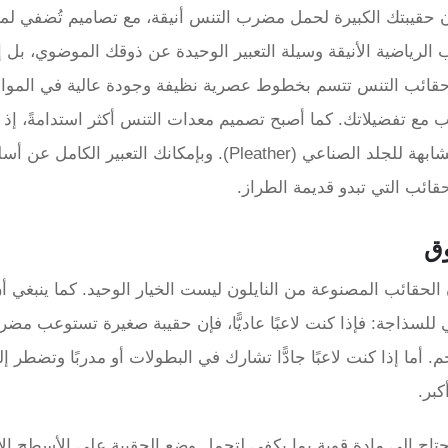
ن حقيبتك الكبيرة لحمل مضرب التنس أنيقة، مع تصاميم تُضفي ل
الرياضية الأنيقة وسيلة التعبير الوحيدة عن ذوقك الموضوي، بل إ
م حقائب التنس تتسم بخطوط عصرية نظيفة وجودة عالية في المواد
 مع تفضيلاتك. كما أصبح تصميم معدات التنس أكثر استدامةً، إذ ت
الحقائب من النايلون المعاد تدويره أو من مواد مشابهة للجلد الصناعي (Pleather). وبإمكانك التعبير الك
حقائب التي تبدو قديمة الطراز.
وق
الحقائب المصنوعة من النايلون ليست الخيار الوحيد. كما ينبغي أ
ي للسذاجة: فإذا كنت لاعبًا عاديًّا، فإن حقيبة صغيرة تستوعب مضر
حجم. أما إذا كنت لاعبًا جادًّا تشارك في البطولات أو مدربًا وتضطر 
كبر.
ستحتاج إلى مادة قوية بما يكفي لتحمل وضع الحقيبة على الأسطح ال