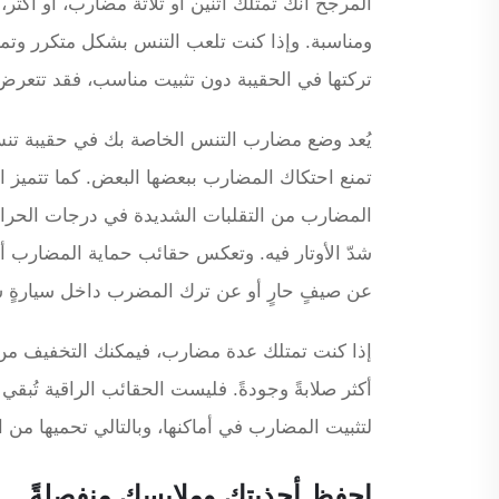
المرجح أنك تمتلك اثنين أو ثلاثة مضارب، أو أكثر
ومناسبة. وإذا كنت تلعب التنس بشكل متكرر وتمت
تركتها في الحقيبة دون تثبيت مناسب، فقد تتعر
يُعد وضع مضارب التنس الخاصة بك في حقيبة تنس 
تمنع احتكاك المضارب ببعضها البعض. كما تتميز ال
المضارب من التقلبات الشديدة في درجات الحرار
شدّ الأوتار فيه. وتعكس حقائب حماية المضارب أيض
عن صيفٍ حارٍ أو عن ترك المضرب داخل سيارةٍ س
إذا كنت تمتلك عدة مضارب، فيمكنك التخفيف من 
أكثر صلابةً وجودةً. فليست الحقائب الراقية تُبقي 
لتثبيت المضارب في أماكنها، وبالتالي تحميها من
احفظ أحذيتك وملابسك منفصلةً