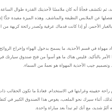
 ثم تكتشف فجأةً أنه كان ملامسًا لأحذيتك القذرة طوال الساعة ب
صلها عن الملابس النظيفة والمناشف. وهذه الميزة مفيدة جدًّا إذ
غبار الأحمر، أو إذا كانت قدماك عرقية وتُصدر رائحة كريهة من ال
مهواة في قسم الأحذية، ما يسمح بدخول الهواء وإخراج الروائح
الأمر بالتأكيد. فليس هناك ما هو أسوأ من فتح صندوق سيارتك في
. وتصميم جيب الأحذية المهواة هو نعمةٌ من السماء.
احة حقيبته وغرابتها في الاستخدام. فعادةً ما تكون الحقائب ذ
ذلك، أثناء سيرك نحو الملعب، يغوص هذا الصندوق الكبير في كتف
مٌ شديد، مع أنك لم تبدأ بعد مباراة واحدة.