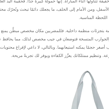
ناولها أثناء المباراة. إنها حمولةٌ كبيرةٌ جدًّا. فحقيبة اليد العا
أسفل، ومن الأمام إلى الخلف، ما يجعلك دائمًا تبحث وتُحرّك محت
للحظة المناسبة.
مة بتجزئات منظمة داخلية. فللمضربين مكان مخصص مبطَّن يمنع ا
بة والجوارب المتسخة فتوضعان في جيب مخصص لذلك، مما يحافظ ع
أصغر حجمًا يمكنه استيعابهما. وبالتالي، لا داعي لإفراغ محتويات 
. وتنظيم ممتلكاتك يعزِّز الكفاءة ويوفر لك تجربةً مريحة.