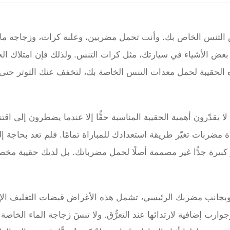
رس التنس الخاص بك. وأنت تحمل مضربين، وعلبة كرات، وزجاجة ماء
رك بعض الأشياء في سيارتك، مثل كرات التنس. ولذلك فإن امتلاك الح
هذه الحقيبة لحمل معدات التنس الخاصة بك، لتخفف عنك التوتر حتى
 يقدّرون أهمية الحقيبة المناسبة حقًّا إلا عندما يضطرون إلى اقتن
ضربات تغيّر طريقة استعدادك للمباراة تمامًا. فلم تعد بحاجة إ
كبيرة جدًّا غير مصممة أصلًا لحمل مضرباتك. بل لديك حقيبة مخ
 وبجانب مضربك الرئيسي، تشمل هذه الأغراض قبضات التغليف الإ
Over)، وأي وسائد اهتزاز (Dampeners)، وجوارب إضافية لارتدائها عند التعرُّق. ولا تنسَ زجاجة الماء الخا