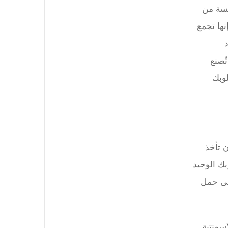
مسة من
نها تجمع
ُصنع
امل عن أسلوبك
ن تأخذ
بك الوحيد
إلى حمل
إسمنتية