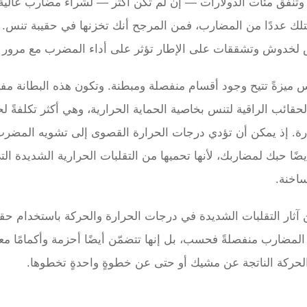
، وتُنفق مئات الدولارات — إن لم تكن أكثر — لشراء مضارب عالية
لك عددًا من المضارب، فمن المرجح أنك تخزنها في حقيبة تنس. أم
ض لخدوش وتشققات على الإطار تؤثر على أداء المضرب مع مرور 
ميزةً تتيح وجود أقسام منفصلة ومبطنة. وتكون هذه البطانة مفيد
حقائب الراقية لتنس بخاصية الحماية الحرارية، وهي أكثر تكلفةً لح
ة. إذ يمكن أن تؤدي درجات الحرارة القصوى إلى تشويه المضرب 
ًا حبك لمضاربك، لأنها تحميها من التقلبات الحرارية الشديدة التي
اخنة.
آثار التقلبات الشديدة في درجات الحرارة والحركة باستخدام ح
المضارب منفصلةً فحسب، بل إنها تتضمّن أيضًا أحزمة وأكمامًا معزَّ
 الحركة الناتجة عن مشيك أو حتى عن خطوةٍ واحدةٍ تخطوها.