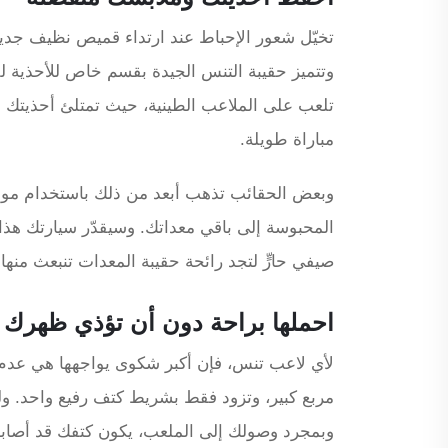
تخيّل شعور الإحباط عند ارتداء قميص نظيف جديد،
وتتميز حقيبة التنس الجيدة بقسم خاص للأحذية لف
تلعب على الملاعب الطينية، حيث تمتلئ أحذيتك بال
مباراة طويلة.
وبعض الحقائب تذهب أبعد من ذلك باستخدام مواد 
المحبوسة إلى باقي معداتك. وسيقدّر سيارتك هذا 
صيفي حارٍّ لتجد رائحة حقيبة المعدات تنبعث منها
احملها براحة دون أن تؤذي ظهرك
لأي لاعب تنس، فإن أكبر شكوى يواجهها هي عدم ر
مربع كبير، وتزود فقط بشريط كتف رفيع واحد. ول
وبمجرد وصولك إلى الملعب، يكون كتفك قد أصابه أل