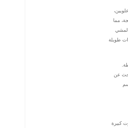
لويين،
ة، مما
المشي
ات طويلة
ة.
بحث عن
سم
ت كبيرة