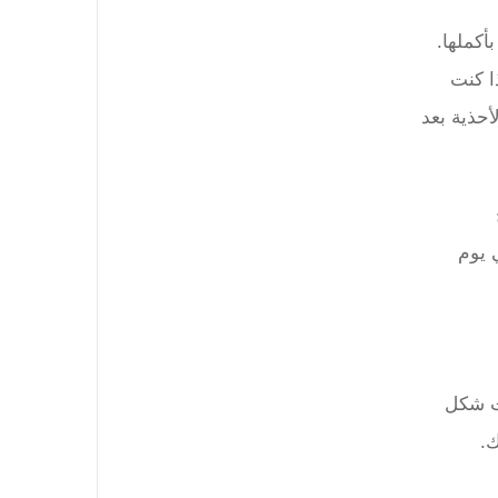
أكملها.
ا كنت
أحذية بعد
 يوم
ات شكل
ك.