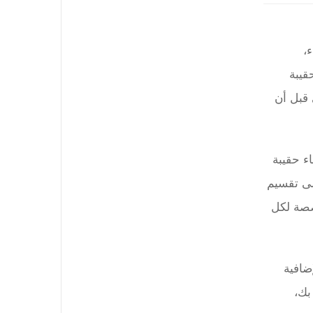
،
قيبة
 قبل أن
اء حقيبة
لى تقسيم
صصة لكل
ضافية
صة بك،