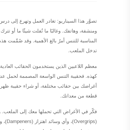
تصوَّر هذا السيناريو: تغادر العمل وتهرع إلى د
ومنشفة، وهاتفك. وغالبًا ما تُفلت شيئًا ما أو تت
المناسبة للتنس أمرٌ بالغ الأهمية. وقد صُمِّمت 
تدخل الملعب.
معظم اللاعبين الذين يستخدمون الحقائب العادية لا
كهذه. فحقيبة التنس الواسعة المصممة لحمل عدة م
أغراضك بين حقائب مختلفة، أو شراء حقيبة ظهر 
قطعة من معداتك.
فكّر في الأغراض التي تحملها معك إلى الملعب.
(grips