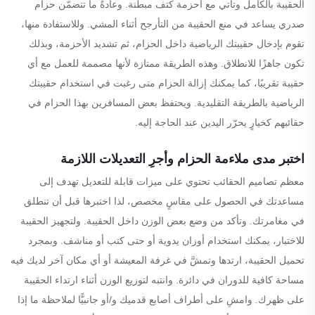
الحقيبة بالكامل وتأتي مع أحزمة كتف مبطّنة. وعادةً ما تتضمّن حزام
صدري يساعد في منع الحقيبة من التأرجح أثناء المشي. وللاستفادة منها،
تقوم بإدخال حقيبتك الرياضية داخل الحزام، ثم تشديد الأحزمة، وبذلك
تكون جاهزًا للانطلاق. وهذه الطريقة ممتازة لأنها مصممة للعمل مع أي
حقيبة تقريبًا، كما يمكنك إزالة الحزام متى رغبت في استخدام حقيبتك
الرياضية بالطريقة التقليدية. ويحتفظ بعض المسافرين بهذا الحزام في
حقائبهم كخيارٍ يحرّر اليدين عند الحاجة إليه.
اختبر مدى ملاءمة الحزام وأجرِ التعديلات اللازمة
معظم تصاميم الحقائب تحتوي على ميزات قابلة للتعديل تهدف إلى
مساعدتك في الحصول على مقاسٍ مخصص، لذا اختبرها قبل أن تنطلق
في مغامرتك. وتأكد من وضع بعض الوزن داخل الحقيبة. ولتجهيز الحقيبة
للاختبار، يمكنك استخدام أوزان يدوية أو حتى كتب أو مناشف. وبمجرد
تحميل الحقيبة، ارتدها وتمشَّ في غرفة المعيشة أو أي مكان آخر لديك فيه
مساحة كافية للدوران في دائرة. وانتبه لتوزيع الوزن أثناء ارتداء الحقيبة
على ظهرك. وامشِ على أطراف أصابع قدميك و/أو جانبيًّا لملاحظة ما إذا