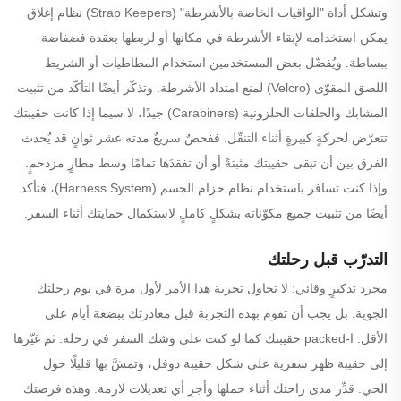
وتشكل أداة "الواقيات الخاصة بالأشرطة" (Strap Keepers) نظام إغلاق
يمكن استخدامه لإبقاء الأشرطة في مكانها أو لربطها بعقدة فضفاضة
ببساطة. ويُفضّل بعض المستخدمين استخدام المطاطيات أو الشريط
اللصق المقوّى (Velcro) لمنع امتداد الأشرطة. وتذكّر أيضًا التأكّد من تثبيت
المشابك والحلقات الحلزونية (Carabiners) جيدًا، لا سيما إذا كانت حقيبتك
تتعرّض لحركةٍ كبيرةٍ أثناء التنقّل. ففحصٌ سريعٌ مدته عشر ثوانٍ قد يُحدث
الفرق بين أن تبقى حقيبتك مثبتةً أو أن تفقدَها تمامًا وسط مطارٍ مزدحمٍ.
وإذا كنت تسافر باستخدام نظام حزام الجسم (Harness System)، فتأكد
أيضًا من تثبيت جميع مكوّناته بشكلٍ كاملٍ لاستكمال حمايتك أثناء السفر.
التدرّب قبل رحلتك
مجرد تذكيرٍ وقائي: لا تحاول تجربة هذا الأمر لأول مرة في يوم رحلتك
الجوية. بل يجب أن تقوم بهذه التجربة قبل مغادرتك ببضعة أيام على
الأقل. ا-packed حقيبتك كما لو كنت على وشك السفر في رحلة. ثم غيّرها
إلى حقيبة ظهر سفرية على شكل حقيبة دوفل، وتمشَّ بها قليلًا حول
الحي. قدِّر مدى راحتك أثناء حملها وأجرِ أي تعديلات لازمة. وهذه فرصتك