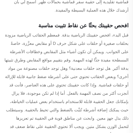
قماشية تقليدية إلى حقيبة سفر قماشية بحمالات ظهر. اسمح لي بأن
أرشدك خلال هذه العملية البسيطة والمفيدة.
افحص حقيبتك بحثًا عن نقاط تثبيت مناسبة
قبل البدء، افحص حقيبتك الرياضية بدقة. فمعظم الحقائب الرياضية مزودة
بحلقات صغيرة أو حلقات على شكل حرف D أو مقابض معزَّزة، خاصةً
على الجوانب. ويمكن أن تكون أشياء مثل المقابض وخطافات الأشرطة
المسطحة مفيدة جدًّا لهذه المهمة. وقم بتقييم مواقع المقابض وطرق تثبيتها
بدقة أكبر. هل توجد حلقات معدنية؟ وهل توجد حلقات مصنوعة من مواد
أخرى؟ وبعض الحقائب تحتوي حتى على أشرطة ضغط جانبية قابلة للإزالة
أو حلقات قماشية. وإذا كانت حقيبتك تحتوي على هذه العناصر، فأنت قد
أنجزت أكثر من نصف المهمة بالفعل. أما إذا لم تكن موجودة، فلا يزال
بإمكانك جعل الحقيبة قابلة للاستخدام باستخدام بعض عمليات الخياطة،
حيث يمكنك إضافة أشرطة تُثبَّت بالضغط والتي تحيط بالحقيبة. وسيتطلب
ذلك بذل جهدٍ معين. وابحث عن مناطق قوية في الحقيبة تم تعزيزها
لتحمل الوزن بشكل متين. ويجب ألا تحتوي الحقيبة على نقاط ضعف قد