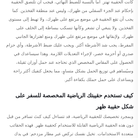
كانت الحقيبة تهتز. أما بالنسبة للضبط النهائي، فيجب أن تلتصق الحقيبة
بإحكام عند الجزء السفلي من ظهرك، وليس عند منطقة الفخذين. كما
يجب أن تقع الحقيبة في موضع مرتفع على ظهرك، ولا تهبط إلى مستوى
الفخذين. ولا ينبغي أن تشعر وكأنها تنسكب ببساطة إلى الخلف على
ظهرك. ولإبقائها في موضع مرتفع على ظهرك ومنع اهتزازها الجانبي
المفرط، يجب شد الأشرطة أكثر. ويجب عليك ضبط الأشرطة، وأي حزام
صدري أو أحزمة خصر، لإجراء التعديلات اللازمة. وهذا سيساعدك في
الحصول على المقاس المخصص الذي تحتاجه عند حمل أوزان ثقيلة،
وسيُساهم في توزيع الحمل بشكل متساوٍ، مما يجعل كتفيك أكثر راحة
ويساعدك على حمل حملك بكفاءة أكبر.
كيف تستخدم حقيبتك الرياضية المخصصة للسفر على
شكل حقيبة ظهر
وبمجرد تخصيصك للحقيبة الرياضية، قد تتساءل كيف كنتَ تسافر من قبل
دون هذه الحقيبة الرياضية القابلة للاستخدام كحقيبة ظهر. فهذه الحقائب
متعددة الاستخدامات. تخيل نفسك تركض عبر مطار مزدحم: في يدك