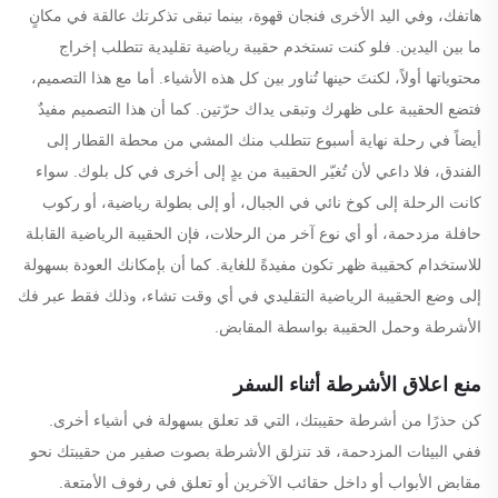
هاتفك، وفي اليد الأخرى فنجان قهوة، بينما تبقى تذكرتك عالقة في مكانٍ
ما بين اليدين. فلو كنت تستخدم حقيبة رياضية تقليدية تتطلب إخراج
محتوياتها أولاً، لكنتَ حينها تُناور بين كل هذه الأشياء. أما مع هذا التصميم،
فتضع الحقيبة على ظهرك وتبقى يداك حرّتين. كما أن هذا التصميم مفيدٌ
أيضاً في رحلة نهاية أسبوع تتطلب منك المشي من محطة القطار إلى
الفندق، فلا داعي لأن تُغيّر الحقيبة من يدٍ إلى أخرى في كل بلوك. سواء
كانت الرحلة إلى كوخ نائي في الجبال، أو إلى بطولة رياضية، أو ركوب
حافلة مزدحمة، أو أي نوع آخر من الرحلات، فإن الحقيبة الرياضية القابلة
للاستخدام كحقيبة ظهر تكون مفيدةً للغاية. كما أن بإمكانك العودة بسهولة
إلى وضع الحقيبة الرياضية التقليدي في أي وقت تشاء، وذلك فقط عبر فك
الأشرطة وحمل الحقيبة بواسطة المقابض.
منع اعلاق الأشرطة أثناء السفر
كن حذرًا من أشرطة حقيبتك، التي قد تعلق بسهولة في أشياء أخرى.
ففي البيئات المزدحمة، قد تنزلق الأشرطة بصوت صفير من حقيبتك نحو
مقابض الأبواب أو داخل حقائب الآخرين أو تعلق في رفوف الأمتعة.