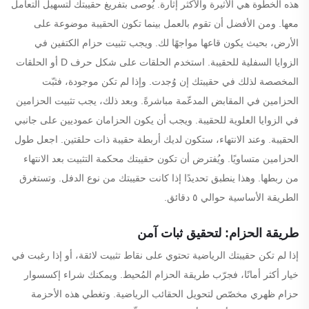
هذه الخطوة هي الأثيرة والأكثر إثارة. يُوصى بتفريغ حقيبتك لتسهيل التعامل
معها. ومن الأفضل أن تقوم بالعمل بينما تكون الحقيبة موضوعة على
الأرض، بحيث يكون قاعها مواجهًا لك. ويجب تثبيت حزام الكتفين في
الزوايا السفلية للحقيبة. استخدم الحلقات على شكل حرف D أو الحلقات
المخصصة لذلك في حقيبتك إن وُجدت. وإذا لم تكن موجودة، فثبّت
الحزامين في المقابض المدعّمة مباشرةً. وبعد ذلك، يجب تثبيت الحزامين
في الزوايا العلوية للحقيبة. ويجب أن يكون الحزامان عموديين على جانبي
الحقيبة. وعند الانتهاء، ستكون لديك أربطة حقيبة ذات حلقتين. اجعل طول
الحزامين متساويًا. ويُفترض أن تكون حقيبتك محكمة التثبيت بعد الانتهاء
من ربطها. وهذا ينطبق تحديدًا إذا كانت حقيبتك من نوع الدفل. وتستغرق
الطريقة الأساسية حوالي ٥ دقائق.
طريقة الحزام: لتحقيق ثبات آمن
إذا لم تكن حقيبتك الرياضية تحتوي على نقاط تثبيت لائقة، أو إذا رغبت في
خيار أكثر أمانًا، فجرّب طريقة الحزام المُحيط. ويمكنك شراء إكسسوار
حزام ظهري مخصّص لتحويل الحقائب الرياضية. وتغطي هذه الأحزمة