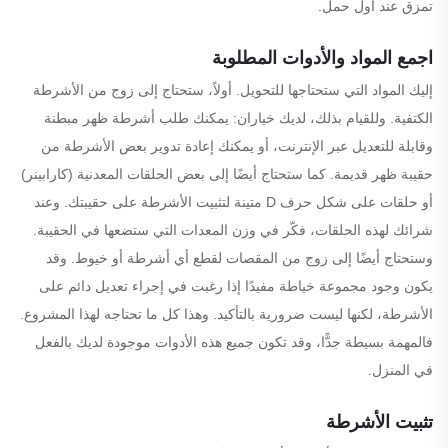
تمزق عند أول حمل.
اجمع المواد والأدوات المطلوبة
إليك المواد التي ستحتاجها للتحويل. أولاً، ستحتاج إلى زوج من الأشرطة
الكتفية. وللقيام بذلك، لديك خياران: يمكنك طلب أشرطة ظهر مبطنة
وقابلة للتعديل عبر الإنترنت، أو يمكنك إعادة تدوير بعض الأشرطة من
حقيبة ظهر قديمة. كما ستحتاج أيضًا إلى بعض الحلقات المعدنية (كارابينر)
أو حلقات على شكل حرف D متينة لتثبيت الأشرطة على حقيبتك. وعند
شرائك لهذه الحلقات، فكّر في وزن المعدات التي ستضعها في الحقيبة.
وستحتاج أيضًا إلى زوج من المقصات لقطع أي أشرطة أو خيوط. وقد
يكون وجود مجموعة خياطة مفيدًا إذا رغبت في إجراء تعديل دائم على
الأشرطة، لكنها ليست ضرورية بالتأكيد. وهذا كل ما تحتاجه لهذا المشروع.
فالمهمة بسيطة جدًّا، وقد تكون جميع هذه الأدوات موجودة لديك بالفعل
في المنزل.
تثبيت الأشرطة