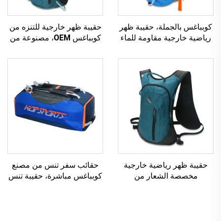
كوبباغس بالجملة، حقيبة ظهر
حقيبة ظهر خارجية للتنزه من
رياضية خارجية مقاومة للماء
كوبباغس OEM، مصنوعة من
بسعة 600D للتنزه، بطانة
مادة مقاومة للماء 600D مع
بوليستر مخصصة بشعار
شعار مخصص وبطانة بوليستر
مخصص
للرياضة، سعر منخفض
حقيبة ظهر رياضية خارجية
حقائب سفر تنس من مصنع
مخصصة الشعار من
كوبباغس مباشرة، حقيبة تنس
Kopbags للتخييم والتجول
مقاومة للماء للأطفال، حقيبة
والمشي لمسافات طويلة،
دفييل تنس
مقاومة للماء 600D مع بطانة
بوليستر