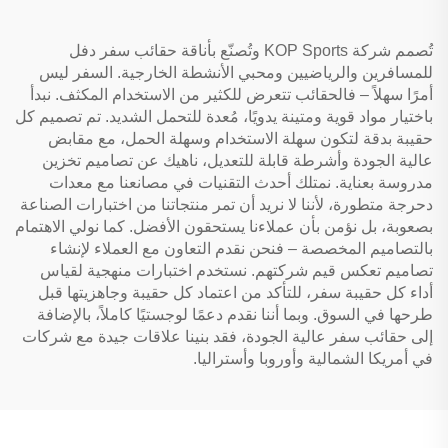
تُصمم شركة KOP Sports وتُصنّع بأناقة حقائب سفر دفل
للمسافرين والرياضيين ومحبي الأنشطة الخارجية. السفر ليس
أمرًا سهلاً – فالحقائب تتعرض للكثير من الاستخدام المكثف. نبدأ
باختيار مواد قوية ومتينة يدويًا، مُعدة للتحمل الشديد. تم تصميم كل
حقيبة بدقة لتكون سهلة الاستخدام وسهلة الحمل، مع مقابض
عالية الجودة وأشرطة قابلة للتعديل، ناهيك عن تصاميم تخزين
مدروسة بعناية. نمتلك أحدث التقنيات في مصانعنا مع معدات
دحرجة متطورة، لأننا لا نريد أن تمر منتجاتنا من اختبارات الصناعة
بصعوبة، بل نؤمن بأن عملاءنا يستحقون الأفضل. كما نولي الاهتمام
بالتصاميم المخصصة – فنحن نقدم التعاون مع العملاء لإنشاء
تصاميم تعكس قيم شركتهم. نستخدم اختبارات منهجية لقياس
أداء كل حقيبة سفر، للتأكد من اعتماد كل حقيبة وجاهزيتها قبل
طرحها في السوق. وبما أننا نقدم دعمًا لوجستيًا كاملاً، بالإضافة
إلى حقائب سفر عالية الجودة، فقد بنينا علاقات جيدة مع شركات
في أمريكا الشمالية وأوروبا وأستراليا.